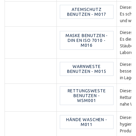
Dieses 
ATEMSCHUTZ
Es schü
BENUTZEN - M017
und wird
Dieses G
MASKE BENUTZEN -
Es dient
DIN EN ISO 7010 -
M016
Stäuben 
Laboren
Dieses G
WARNWESTE
bessere 
BENUTZEN - M015
in Lager
RETTUNGSWESTE
Dieses G
BENUTZEN -
Rettungs
WSM001
nahe Was
Dieses G
HÄNDE WASCHEN -
hygiener
M011
Produkti