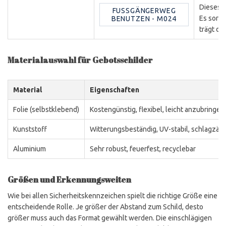
Dieses 
FUSSGÄNGERWEG B
Es sorgt
ENUTZEN - M024
trägt da
Materialauswahl für Gebotsschilder
Material
Eigenschaften
Folie (selbstklebend)
Kostengünstig, flexibel, leicht anzubringen
Kunststoff
Witterungsbeständig, UV-stabil, schlagzäh
Aluminium
Sehr robust, feuerfest, recyclebar
Größen und Erkennungsweiten
Wie bei allen Sicherheitskennzeichen spielt die richtige Größe eine
entscheidende Rolle. Je größer der Abstand zum Schild, desto
größer muss auch das Format gewählt werden. Die einschlägigen