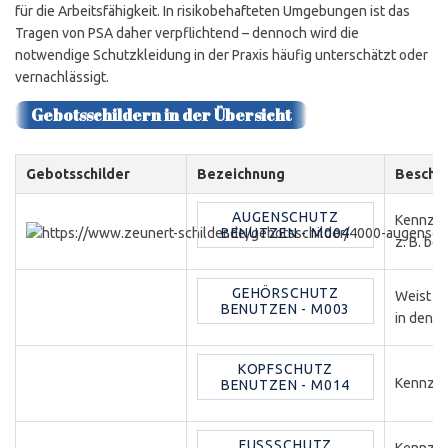
für die Arbeitsfähigkeit. In risikobehafteten Umgebungen ist das
Tragen von PSA daher verpflichtend – dennoch wird die
notwendige Schutzkleidung in der Praxis häufig unterschätzt oder
vernachlässigt.
Gebotsschildern in der Übersicht
Gebotsschilder
Bezeichnung
Beschr
AUGENSCHUTZ
Kennzeic
BENUTZEN - M004
z. B. be
GEHÖRSCHUTZ
Weist au
BENUTZEN - M003
in denen
KOPFSCHUTZ
Kennzeic
BENUTZEN - M014
FUSSSCHUTZ B