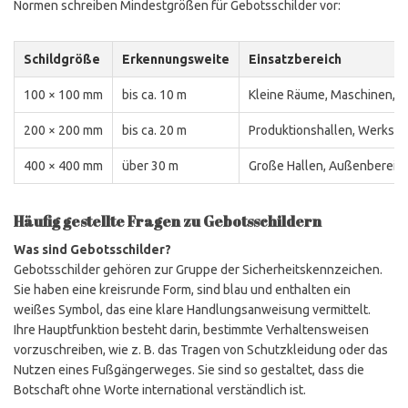
Normen schreiben Mindestgrößen für Gebotsschilder vor:
Schildgröße
Erkennungsweite
Einsatzbereich
100 × 100 mm
bis ca. 10 m
Kleine Räume, Maschinen, L
200 × 200 mm
bis ca. 20 m
Produktionshallen, Werkstä
400 × 400 mm
über 30 m
Große Hallen, Außenbereic
Häufig gestellte Fragen zu Gebotsschildern
Was sind Gebotsschilder?
Gebotsschilder gehören zur Gruppe der Sicherheitskennzeichen.
Sie haben eine kreisrunde Form, sind blau und enthalten ein
weißes Symbol, das eine klare Handlungsanweisung vermittelt.
Ihre Hauptfunktion besteht darin, bestimmte Verhaltensweisen
vorzuschreiben, wie z. B. das Tragen von Schutzkleidung oder das
Nutzen eines Fußgängerweges. Sie sind so gestaltet, dass die
Botschaft ohne Worte international verständlich ist.