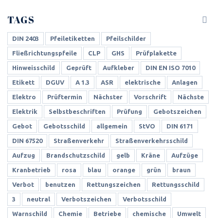
TAGS
DIN 2403
Pfeiletiketten
Pfeilschilder
Fließrichtungspfeile
CLP
GHS
Prüfplakette
Hinweisschild
Geprüft
Aufkleber
DIN EN ISO 7010
Etikett
DGUV
A 1.3
ASR
elektrische
Anlagen
Elektro
Prüftermin
Nächster
Vorschrift
Nächste
Elektrik
Selbstbeschriften
Prüfung
Gebotszeichen
Gebot
Gebotsschild
allgemein
StVO
DIN 6171
DIN 67520
Straßenverkehr
Straßenverkehrsschild
Aufzug
Brandschutzschild
gelb
Kräne
Aufzüge
Kranbetrieb
rosa
blau
orange
grün
braun
Verbot
benutzen
Rettungszeichen
Rettungsschild
3
neutral
Verbotszeichen
Verbotsschild
Warnschild
Chemie
Betriebe
chemische
Umwelt