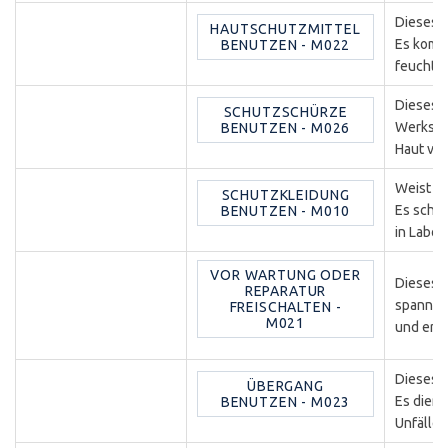
Dieses G
HAUTSCHUTZMITTEL
Es kommt
BENUTZEN - M022
feuchtig
Dieses G
SCHUTZSCHÜRZE
Werkstät
BENUTZEN - M026
Haut vo
Weist Be
SCHUTZKLEIDUNG
Es schüt
BENUTZEN - M010
in Labor
VOR WARTUNG ODER
Dieses G
REPARATUR
spannun
FREISCHALTEN -
M021
und erhö
Dieses 
ÜBERGANG
Es dient
BENUTZEN - M023
Unfälle 