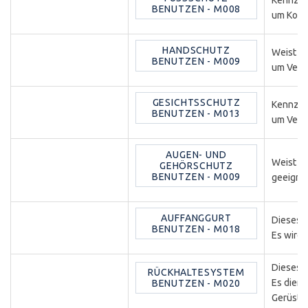
Kennzeic
ENUTZEN - M008
um Kopf
HANDSCHUTZ
Weist B
BENUTZEN - M009
um Verl
GESICHTSSCHUTZ
Kennzeic
BENUTZEN - M013
um Verle
AUGEN- UND
Weist au
GEHÖRSCHUTZ
BENUTZEN - M009
geeignet
AUFFANGGURT
Dieses G
BENUTZEN - M018
Es wird 
Dieses 
RÜCKHALTESYSTEM
Es dient
BENUTZEN - M020
Gerüsten