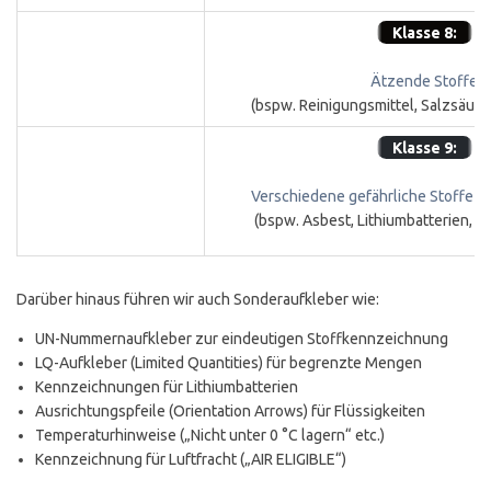
Klasse 8:
Ätzende Stoffe
(bspw. Reinigungsmittel, Salzsäur
Klasse 9:
Verschiedene gefährliche Stoffe
un
(bspw. Asbest, Lithiumbatterien, T
Darüber hinaus führen wir auch Sonderaufkleber wie:
UN-Nummernaufkleber zur eindeutigen Stoffkennzeichnung
LQ-Aufkleber (Limited Quantities) für begrenzte Mengen
Kennzeichnungen für Lithiumbatterien
Ausrichtungspfeile (Orientation Arrows) für Flüssigkeiten
Temperaturhinweise („Nicht unter 0 °C lagern“ etc.)
Kennzeichnung für Luftfracht („AIR ELIGIBLE“)