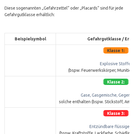
Diese sogenannten „Gefahrzettel“ oder „Placards“ sind für jede
Gefahrgutklasse erhältlich:
Beispielsymbol
Gefahrgutklasse / Erkl
Klasse 1:
Explosive Stoffe
(bspw. Feuerwerkskörper, Munition
Klasse 2:
Gase, Gasgemische, Gegens
solche enthalten (bspw. Stickstoff, Amm
Klasse 3:
Entzündbare flüssige S
(bspw. Kraftstoffe, Lackfarbe, Schädli