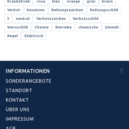
Kranbetrieb
rosa
blau
orange
grün
braun
Verbot
benutzen
Rettungszeichen
Rettungsschild
3
neutral
Verbotszeichen
Verbotsschild
Warnschild
Chemie
Betriebe
chemische
Umwelt
Regel
Elektrisch
INFORMATIONEN
SONDERANGEBOTE
STANDORT
KONTAKT
ÜBER UNS
IMPRESSUM
AGB