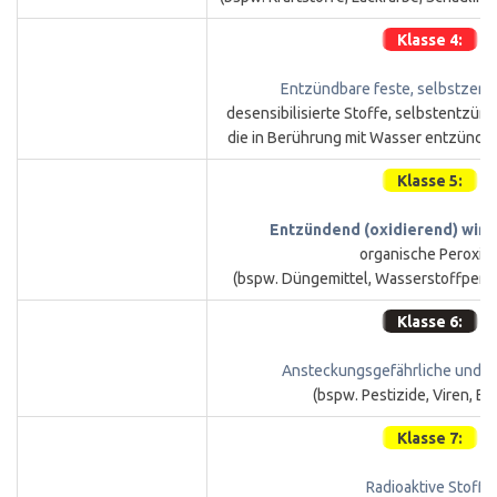
Klasse 4:
Entzündbare feste, selbstzers
desensibilisierte Stoffe, selbstentzündl
die in Berührung mit Wasser entzündb
Klasse 5:
Entzündend (oxidierend) wirk
organische Peroxid
(bspw. Düngemittel, Wasserstoffperox
Klasse 6:
Ansteckungsgefährliche und Gi
(bspw. Pestizide, Viren, Ba
Klasse 7:
Radioaktive Stoffe