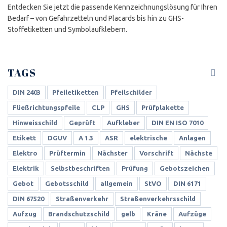
Entdecken Sie jetzt die passende Kennzeichnungslösung für Ihren
Bedarf – von Gefahrzetteln und Placards bis hin zu GHS-
Stoffetiketten und Symbolaufklebern.
TAGS
DIN 2403
Pfeiletiketten
Pfeilschilder
Fließrichtungspfeile
CLP
GHS
Prüfplakette
Hinweisschild
Geprüft
Aufkleber
DIN EN ISO 7010
Etikett
DGUV
A 1.3
ASR
elektrische
Anlagen
Elektro
Prüftermin
Nächster
Vorschrift
Nächste
Elektrik
Selbstbeschriften
Prüfung
Gebotszeichen
Gebot
Gebotsschild
allgemein
StVO
DIN 6171
DIN 67520
Straßenverkehr
Straßenverkehrsschild
Aufzug
Brandschutzschild
gelb
Kräne
Aufzüge