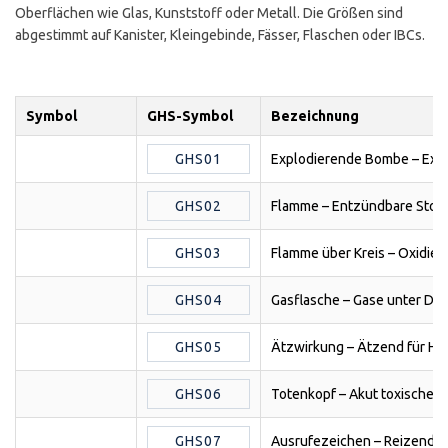
Oberflächen wie Glas, Kunststoff oder Metall. Die Größen sind
abgestimmt auf Kanister, Kleingebinde, Fässer, Flaschen oder IBCs.
Symbol
GHS-Symbol
Bezeichnung
GHS01
Explodierende Bombe – Expl
GHS02
Flamme – Entzündbare Stof
GHS03
Flamme über Kreis – Oxidier
GHS04
Gasflasche – Gase unter Dru
GHS05
Ätzwirkung – Ätzend für Ha
GHS06
Totenkopf – Akut toxische S
GHS07
Ausrufezeichen – Reizend, 