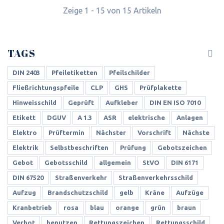
Zeige 1 - 15 von 15 Artikeln
TAGS
DIN 2403
Pfeiletiketten
Pfeilschilder
Fließrichtungspfeile
CLP
GHS
Prüfplakette
Hinweisschild
Geprüft
Aufkleber
DIN EN ISO 7010
Etikett
DGUV
A 1.3
ASR
elektrische
Anlagen
Elektro
Prüftermin
Nächster
Vorschrift
Nächste
Elektrik
Selbstbeschriften
Prüfung
Gebotszeichen
Gebot
Gebotsschild
allgemein
StVO
DIN 6171
DIN 67520
Straßenverkehr
Straßenverkehrsschild
Aufzug
Brandschutzschild
gelb
Kräne
Aufzüge
Kranbetrieb
rosa
blau
orange
grün
braun
Verbot
benutzen
Rettungszeichen
Rettungsschild