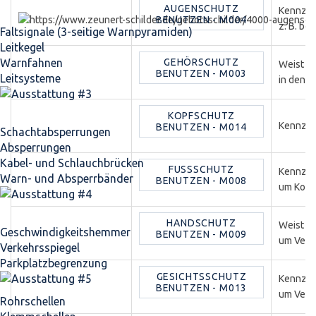
AUGENSCHUTZ
Kennzeic
BENUTZEN - M004
z. B. be
Faltsignale (3-seitige Warnpyramiden)
Leitkegel
Warnfahnen
GEHÖRSCHUTZ
Weist au
BENUTZEN - M003
Leitsysteme
in denen
KOPFSCHUTZ
Kennzeic
BENUTZEN - M014
Schacht­absperrungen
Absperrungen
Kabel- und Schlauchbrücken
FUSSSCHUTZ B
Kennzeic
Warn- und Absperrbänder
ENUTZEN - M008
um Kopf
HANDSCHUTZ
Weist B
Geschwindigkeits­hemmer
BENUTZEN - M009
um Verl
Verkehrsspiegel
Parkplatz­begrenzung
GESICHTSSCHUTZ
Kennzeic
BENUTZEN - M013
um Verle
Rohrschellen