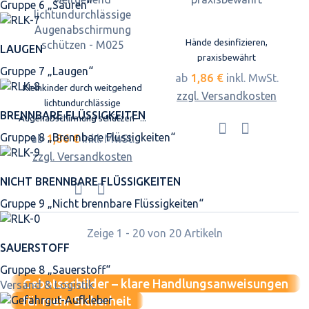
Gruppe 6 „Säuren“
Hände desinfizieren,
LAUGEN
praxisbewährt
Gruppe 7 „Laugen“
1,86 €
ab
inkl. MwSt.
Kleinkinder durch weitgehend
zzgl. Versandkosten
lichtundurchlässige
BRENNBARE FLÜSSIGKEITEN
Augenabschirmung schützen -...
Gruppe 8 „Brennbare Flüssigkeiten“
1,86 €
ab
inkl. MwSt.
zzgl. Versandkosten
NICHT BRENNBARE FLÜSSIGKEITEN
Gruppe 9 „Nicht brennbare Flüssigkeiten“
Zeige 1 - 20 von 20 Artikeln
SAUERSTOFF
Gruppe 8 „Sauerstoff“
Gebotsschilder – klare Handlungsanweisungen
Versand & Logistik
für mehr Sicherheit