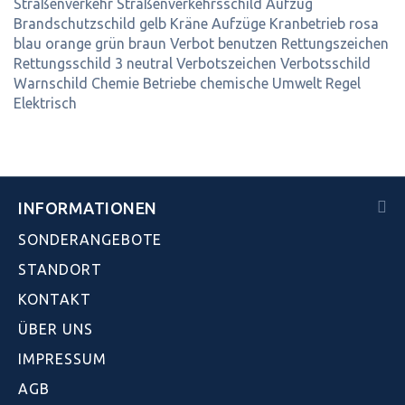
Straßenverkehr
Straßenverkehrsschild
Aufzug
Brandschutzschild
gelb
Kräne
Aufzüge
Kranbetrieb
rosa
blau
orange
grün
braun
Verbot
benutzen
Rettungszeichen
Rettungsschild
3
neutral
Verbotszeichen
Verbotsschild
Warnschild
Chemie
Betriebe
chemische
Umwelt
Regel
Elektrisch
INFORMATIONEN
SONDERANGEBOTE
STANDORT
KONTAKT
ÜBER UNS
IMPRESSUM
AGB