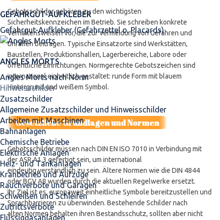
Gebotsschilder gehören zu den wichtigsten
GEFAHRGUT-AUFKLEBER
Sicherheitskennzeichen im Betrieb. Sie schreiben konkrete
Gefahrgut-Aufkleber (Gefahrzettel o. Placards)
Verhaltensweisen vor, die zur Vermeidung von Gefahren und
Unfällen beitragen. Typische Einsatzorte sind Werkstätten,
Baustellen, Produktionshallen, Lagerbereiche, Labore oder
ANGLES MORTS
öffentliche Einrichtungen. Normgerechte Gebotszeichen sind
international einheitlich gestaltet: runde Form mit blauem
Angles Morts nach Norm
Hintergrund und weißem Symbol.
Hinweisschilder
Zusatzschilder
Allgemeine Zusatzschilder und Hinweisschilder
Arbeiten mit Maschinen
Gesetzliche Grundlagen und Normen
Bahnanlagen
Chemische Betriebe
Gebotsschilder müssen nach DIN EN ISO 7010 in Verbindung mit
Elektrische Anlagen
der ASR A1.3 gefertigt sein, um international
Heiz- und Tankanlagen
eindeutig verständlich zu sein. Ältere Normen wie die DIN 4844
Kranbetrieb und Aufzüge
oder BGV A8 wurden durch die aktuellen Regelwerke ersetzt.
Rauchverbote und Garagen
Ihr Ziel ist es, europaweit einheitliche Symbole bereitzustellen und
Schweißen und Schleifen
Sprachbarrieren zu überwinden. Bestehende Schilder nach
Zutrittsverbote
alten Normen behalten ihren Bestandsschutz, sollten aber nicht
Flüssiggasanlagen