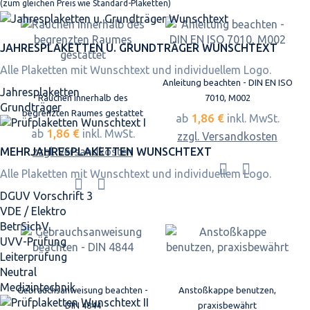
(zum gleichen Preis wie Standard-Plaketten)
JAHRES­PLAKETTEN U. GRUNDTRÄGER WUNSCHTEXT
Alle Plaketten mit Wunschtext und individuellem Logo.
Anleitung beachten - DIN EN ISO
Jahresplaketten
Rauchen innerhalb des
7010, M002
Grundträger
begrenzten Raumes gestattet
1,86 €
ab
inkl. MwSt.
1,86 €
ab
inkl. MwSt.
zzgl. Versandkosten
MEHRJAHRES­PLAKETTEN WUNSCHTEXT
zzgl. Versandkosten
Alle Plaketten mit Wunschtext und individuellem Logo.
DGUV Vorschrift 3
VDE / Elektro
BetrSichV.
UVV-Prüfung
Leiterprüfung
Neutral
Medizintechnik
Gebrauchsanweisung beachten -
Anstoßkappe benutzen,
DIN 4844
praxisbewährt