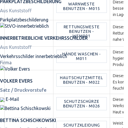
PARKPLATZ­BESCHILDERUNG
Dieses G
WARNWESTE
bessere 
BENUTZEN - M015
Aus Kunststoff
in Lager
Parkplatz­beschilderung
RETTUNGSWESTE
Dieses G
BENUTZEN -
Rettungs
WSM001
INNER­BETRIEBLICHE VERKEHRS­SCHILDER
nahe Was
Aus Kunststoff
Dieses G
HÄNDE WASCHEN -
Verkehrsschilder innerbetrieblich
hygiener
M011
Firma
Produkti
Dieses G
HAUTSCHUTZMITTEL
VOLKER EVERS
Es kommt
BENUTZEN - M022
feuchtig
Satz / Druckvorstufe
E-Mail
Dieses G
SCHUTZSCHÜRZE
Werkstät
BENUTZEN - M026
Haut vo
BETTINA SCHISCHKOWSKI
Weist Be
SCHUTZKLEIDUNG