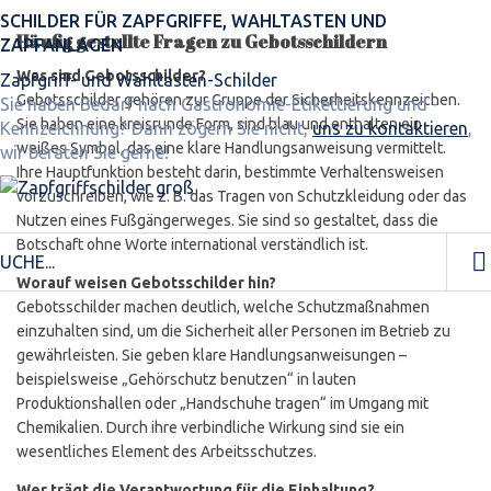
SCHILDER FÜR ZAPFGRIFFE, WAHLTASTEN UND
Häufig gestellte Fragen zu Gebotsschildern
ZAPFANLAGEN
Was sind Gebotsschilder?
Zapfgriff- und Wahltasten-Schilder
Gebotsschilder gehören zur Gruppe der Sicherheitskennzeichen.
Sie haben Bedarf nach Gastronomie-Etikettierung und -
Sie haben eine kreisrunde Form, sind blau und enthalten ein
Kennzeichnung? Dann zögern Sie nicht,
uns zu kontaktieren
,
weißes Symbol, das eine klare Handlungsanweisung vermittelt.
wir beraten Sie gerne!
Ihre Hauptfunktion besteht darin, bestimmte Verhaltensweisen
vorzuschreiben, wie z. B. das Tragen von Schutzkleidung oder das
Nutzen eines Fußgängerweges. Sie sind so gestaltet, dass die
Botschaft ohne Worte international verständlich ist.
Worauf weisen Gebotsschilder hin?
Gebotsschilder machen deutlich, welche Schutzmaßnahmen
einzuhalten sind, um die Sicherheit aller Personen im Betrieb zu
gewährleisten. Sie geben klare Handlungsanweisungen –
beispielsweise „Gehörschutz benutzen“ in lauten
Produktionshallen oder „Handschuhe tragen“ im Umgang mit
Chemikalien. Durch ihre verbindliche Wirkung sind sie ein
wesentliches Element des Arbeitsschutzes.
Wer trägt die Verantwortung für die Einhaltung?