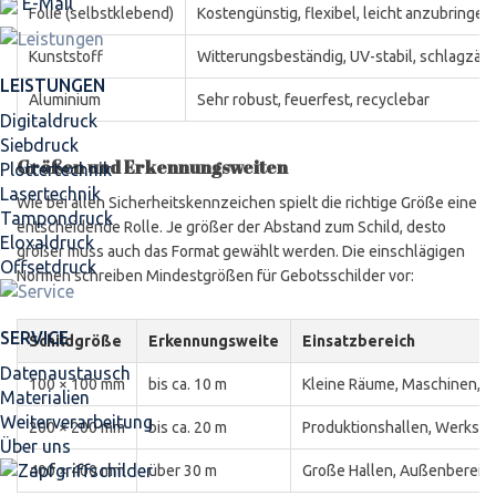
E-Mail
Folie (selbstklebend)
Kostengünstig, flexibel, leicht anzubringen
Kunststoff
Witterungsbeständig, UV-stabil, schlagzäh
LEISTUNGEN
Aluminium
Sehr robust, feuerfest, recyclebar
Digitaldruck
Siebdruck
Größen und Erkennungsweiten
Plottertechnik
Lasertechnik
Wie bei allen Sicherheitskennzeichen spielt die richtige Größe eine
Tampondruck
entscheidende Rolle. Je größer der Abstand zum Schild, desto
Eloxaldruck
größer muss auch das Format gewählt werden. Die einschlägigen
Offsetdruck
Normen schreiben Mindestgrößen für Gebotsschilder vor:
SERVICE
Schildgröße
Erkennungsweite
Einsatzbereich
Datenaustausch
100 × 100 mm
bis ca. 10 m
Kleine Räume, Maschinen, L
Materialien
Weiterverarbeitung
200 × 200 mm
bis ca. 20 m
Produktionshallen, Werkstä
Über uns
400 × 400 mm
über 30 m
Große Hallen, Außenbereic