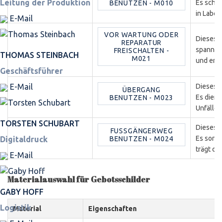
Leitung der Produktion
Es schüt
BENUTZEN - M010
in Labor
E-Mail
VOR WARTUNG ODER
Dieses G
REPARATUR
spannun
FREISCHALTEN -
THOMAS STEINBACH
M021
und erhö
Geschäftsführer
E-Mail
Dieses 
ÜBERGANG
Es dient
BENUTZEN - M023
Unfälle 
TORSTEN SCHUBART
Dieses 
FUSSGÄNGERWEG B
Es sorgt
Digitaldruck
ENUTZEN - M024
trägt da
E-Mail
Materialauswahl für Gebotsschilder
GABY HOFF
Logistik
Material
Eigenschaften