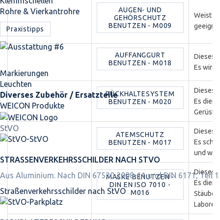
Klemmschellen
AUGEN- UND
Rohre & Vierkantrohre
Weist au
GEHÖRSCHUTZ
BENUTZEN - M009
geeignet
Praxistipps
AUFFANGGURT
Dieses G
BENUTZEN - M018
Es wird 
Markierungen
Leuchten
Dieses 
RÜCKHALTESYSTEM
Diverses Zubehör / Ersatzteile
Es dient
BENUTZEN - M020
WEICON Produkte
Gerüsten
StVO
Dieses 
ATEMSCHUTZ
Es schü
BENUTZEN - M017
und wird
STRASSEN­VERKEHRS­SCHILDER NACH STVO
Dieses G
Aus Aluminium. Nach DIN 67520 2008-11 und DIN 6171, Teil 1
MASKE BENUTZEN -
Es dient
DIN EN ISO 7010 -
Straßen­verkehrs­schilder nach StVO
M016
Stäuben 
Laboren