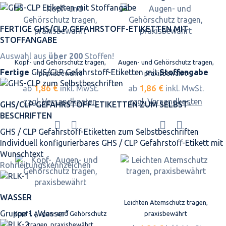
FERTIGE GHS/CLP GEFAHRSTOFF-ETIKETTEN MIT
STOFFANGABE
Auswahl aus
über 200
Stoffen!
Kopf- und Gehörschutz tragen,
Augen- und Gehörschutz tragen,
Fertige
GHS/CLP Gefahrstoff-Etiketten mit
Stoffangabe
praxisbewährt
praxisbewährt
1,86 €
1,86 €
ab
inkl. MwSt.
ab
inkl. MwSt.
zzgl. Versandkosten
zzgl. Versandkosten
GHS/CLP GEFAHRSTOFF-ETIKETTEN ZUM SELBST­
BESCHRIFTEN
GHS / CLP Gefahrstoff-Etiketten zum Selbstbeschriften
Individuell konfigurierbares GHS / CLP Gefahrstoff-Etikett mit
Wunschtext
Rohrleitungskennzeichen
WASSER
Leichten Atemschutz tragen,
Gruppe 1 „Wasser“
Kopf-, Augen- und Gehörschutz
praxisbewährt
tragen, praxisbewährt