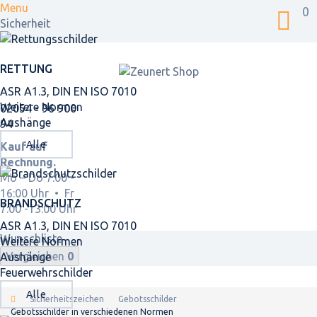
Menu
0
Sicherheit
RETTUNG
ASR A1.3, DIN EN ISO 7010
Weitere Normen
02054 - 96 900
Aushänge
94
Alle
Kauf auf
Rechnung.
Mo – Do 7:00 -
16:00 Uhr • Fr
BRANDSCHUTZ
7:00 -13:00 Uhr
ASR A1.3, DIN EN ISO 7010
Wunschliste
Weitere Normen
Vergleichen
0
Aushänge
Feuerwehrschilder
Alle
Sicherheitszeichen
Gebotsschilder
Gebotsschilder in verschiedenen Normen