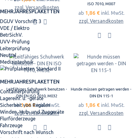
ISO 7010, M007
zzgl. Versandkosten
MEHRJAHRES­PLAKETTEN
1,86 €
ab
inkl. MwSt.
zzgl. Versandkosten
DGUV Vorschrift 3
VDE / Elektro
BetrSichV.
UVV-Prüfung
Leiterprüfung
Neutral
Medizintechnik
MEHRJAHRES­PLAKETTEN
Leitfähiges Schuhwerk benutzen -
Hunde müssen getragen werden -
Containerprüfung
DIN EN ISO 7010, M032
DIN EN 115-1
Lagereinr. u. -geräte
1,86 €
1,86 €
Sicherheit von Regalen
ab
inkl. MwSt.
ab
inkl. MwSt.
Winden, Hub- und Zuggeräte
zzgl. Versandkosten
zzgl. Versandkosten
Flurförderzeuge
Fahrzeuge
Vorschrift nach Wunsch