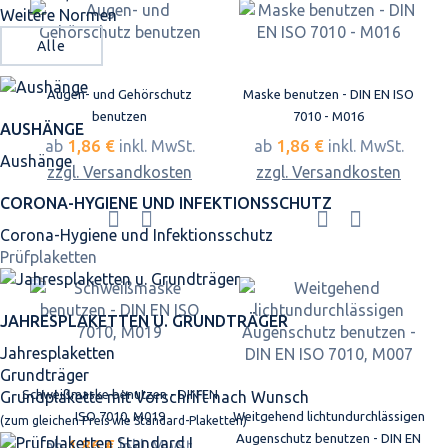
Weitere Normen
Alle
Augen- und Gehörschutz
Maske benutzen - DIN EN ISO
benutzen
7010 - M016
AUSHÄNGE
1,86 €
1,86 €
ab
inkl. MwSt.
ab
inkl. MwSt.
Aushänge
zzgl. Versandkosten
zzgl. Versandkosten
CORONA-HYGIENE UND INFEKTIONSSCHUTZ
Corona-Hygiene und Infektionsschutz
Prüfplaketten
JAHRES­PLAKETTEN U. GRUNDTRÄGER
Jahresplaketten
Grundträger
Schweißmaske benutzen - DIN EN
Grundplakette mit Vorschrift nach Wunsch
ISO 7010, M019
Weitgehend lichtundurchlässigen
(zum gleichen Preis wie Standard-Plaketten)
Augenschutz benutzen - DIN EN
1,86 €
ab
inkl. MwSt.