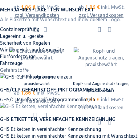
1,86 €
1,86 €
ab
inkl. MwSt.
ab
inkl. MwSt.
MEHRJAHRES­PLAKETTEN WUNSCHTEXT
zzgl. Versandkosten
zzgl. Versandkosten
Alle Plaketten mit Wunschtext und individuellem Logo.
Containerprüfung
Lagereinr. u. -geräte
Sicherheit von Regalen
Winden, Hub- und Zuggeräte
Flurförderzeuge
Fahrzeuge
Gefahrstoffe
Schutzhaube tragen,
praxisbewährt
Kopf- und Augenschutz tragen,
GHS/CLP GEFAHRSTOFF-PIKTOGRAMME EINZELN
praxisbewährt
1,86 €
ab
inkl. MwSt.
1,86 €
GHS/CLP Gefahrstoff-Piktogramme einzeln
ab
inkl. MwSt.
zzgl. Versandkosten
zzgl. Versandkosten
GHS ETIKETTEN, VEREINFACHTE KENNZEICHNUNG
GHS Etiketten in vereinfachter Kennzeichnung
GHS Etiketten in vereinfachter Kennzeichnung mit Wunschtext