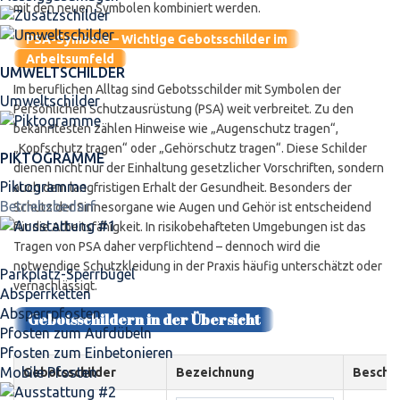
mit den neuen Symbolen kombiniert werden.
PSA-Symbole – Wichtige Gebotsschilder im
Arbeitsumfeld
UMWELTSCHILDER
Im beruflichen Alltag sind Gebotsschilder mit Symbolen der
Umweltschilder
Persönlichen Schutzausrüstung (PSA) weit verbreitet. Zu den
bekanntesten zählen Hinweise wie „Augenschutz tragen“,
„Kopfschutz tragen“ oder „Gehörschutz tragen“. Diese Schilder
PIKTOGRAMME
dienen nicht nur der Einhaltung gesetzlicher Vorschriften, sondern
Piktogramme
auch dem langfristigen Erhalt der Gesundheit. Besonders der
Betriebsbedarf
Schutz der Sinnesorgane wie Augen und Gehör ist entscheidend
für die Arbeitsfähigkeit. In risikobehafteten Umgebungen ist das
Tragen von PSA daher verpflichtend – dennoch wird die
notwendige Schutzkleidung in der Praxis häufig unterschätzt oder
Parkplatz-Sperrbügel
vernachlässigt.
Absperrketten
Absperrpfosten
Gebotsschildern in der Übersicht
Pfosten zum Aufdübeln
Pfosten zum Einbetonieren
Mobile Pfosten
Gebotsschilder
Bezeichnung
Beschr