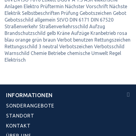
Anlagen
Elektro
Prüftermin
Nächster
Vorschrift
Nächste
Elektrik
Selbstbeschriften
Prüfung
Gebotszeichen
Gebot
Gebotsschild
allgemein
StVO
DIN 6171
DIN 67520
Straßenverkehr
Straßenverkehrsschild
Aufzug
Brandschutzschild
gelb
Kräne
Aufzüge
Kranbetrieb
rosa
blau
orange
grün
braun
Verbot
benutzen
Rettungszeichen
Rettungsschild
3
neutral
Verbotszeichen
Verbotsschild
Warnschild
Chemie
Betriebe
chemische
Umwelt
Regel
Elektrisch
INFORMATIONEN
SONDERANGEBOTE
STANDORT
KONTAKT
ÜBER UNS