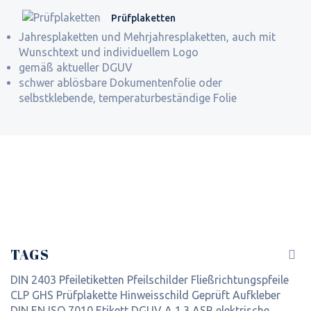
Prüfplaketten
Jahresplaketten und Mehrjahresplaketten, auch mit
Wunschtext und individuellem Logo
gemäß aktueller DGUV
schwer ablösbare Dokumentenfolie oder
selbstklebende, temperaturbeständige Folie
TAGS
DIN 2403
Pfeiletiketten
Pfeilschilder
Fließrichtungspfeile
CLP
GHS
Prüfplakette
Hinweisschild
Geprüft
Aufkleber
DIN EN ISO 7010
Etikett
DGUV
A 1.3
ASR
elektrische