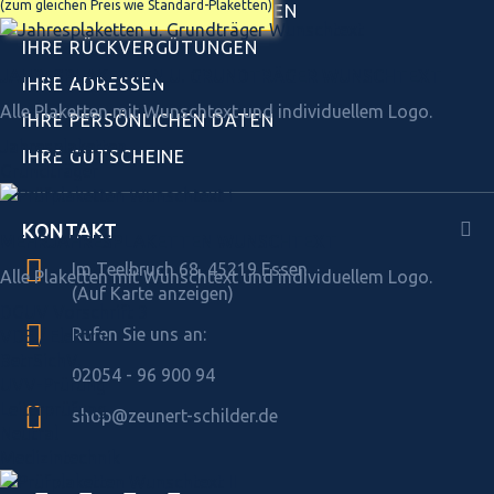
(zum gleichen Preis wie Standard-Plaketten)
IHRE WARENRÜCKSENDUNGEN
IHRE RÜCKVERGÜTUNGEN
JAHRES­PLAKETTEN U. GRUNDTRÄGER WUNSCHTEXT
IHRE ADRESSEN
Alle Plaketten mit Wunschtext und individuellem Logo.
IHRE PERSÖNLICHEN DATEN
Jahresplaketten
IHRE GUTSCHEINE
Grundträger
KONTAKT
MEHRJAHRES­PLAKETTEN WUNSCHTEXT
Im Teelbruch 68, 45219 Essen
Alle Plaketten mit Wunschtext und individuellem Logo.
(Auf Karte anzeigen)
DGUV Vorschrift 3
Rufen Sie uns an:
VDE / Elektro
BetrSichV.
02054 - 96 900 94
UVV-Prüfung
Leiterprüfung
shop@zeunert-schilder.de
Neutral
Medizintechnik