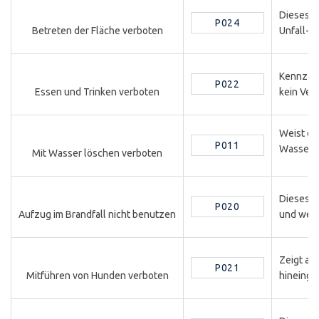
Dieses S
P024
Unfall- 
Betreten der Fläche verboten
Kennzeic
P022
kein Ver
Essen und Trinken verboten
Weist dar
P011
Wasser b
Mit Wasser löschen verboten
Dieses S
P020
und weis
Aufzug im Brandfall nicht benutzen
Zeigt an
P021
hineinge
Mitführen von Hunden verboten