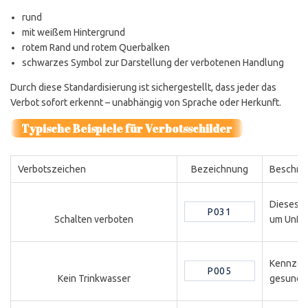
rund
mit weißem Hintergrund
rotem Rand und rotem Querbalken
schwarzes Symbol zur Darstellung der verbotenen Handlung
Durch diese Standardisierung ist sichergestellt, dass jeder das
Verbot sofort erkennt – unabhängig von Sprache oder Herkunft.
Typische Beispiele für Verbotsschilder
Verbotszeichen
Bezeichnung
Beschre
Dieses S
P031
um Unfäl
Schalten verboten
Kennzeic
P005
gesundhe
Kein Trinkwasser