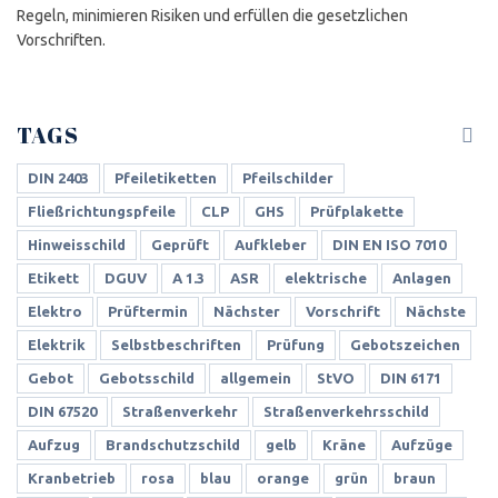
Regeln, minimieren Risiken und erfüllen die gesetzlichen
Vorschriften.
TAGS
DIN 2403
Pfeiletiketten
Pfeilschilder
Fließrichtungspfeile
CLP
GHS
Prüfplakette
Hinweisschild
Geprüft
Aufkleber
DIN EN ISO 7010
Etikett
DGUV
A 1.3
ASR
elektrische
Anlagen
Elektro
Prüftermin
Nächster
Vorschrift
Nächste
Elektrik
Selbstbeschriften
Prüfung
Gebotszeichen
Gebot
Gebotsschild
allgemein
StVO
DIN 6171
DIN 67520
Straßenverkehr
Straßenverkehrsschild
Aufzug
Brandschutzschild
gelb
Kräne
Aufzüge
Kranbetrieb
rosa
blau
orange
grün
braun