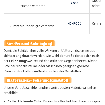
Dieses S
P002
oder Ges
Rauchen verboten
-D-P006
Kennzeic
Zutritt für Unbefugte verboten
Größen und Anbringung
Damit die Schilder ihre volle Wirkung entfalten, müssen sie gut
sichtbar angebracht werden. Die Wahl der Größe richtet sich nach
der
Erkennungsweite
und den örtlichen Gegebenheiten. Kleine
Schilder sind für Räume oder Maschinen geeignet, größere
Varianten für Hallen, Außenbereiche oder Baustellen.
Materialien – Folie und Kunststoff
Unsere Verbotsschilder sind in zwei robusten Materialvarianten
erhältlich:
Selbstklebende Folie:
Besonders flexibel, leicht anzubringen