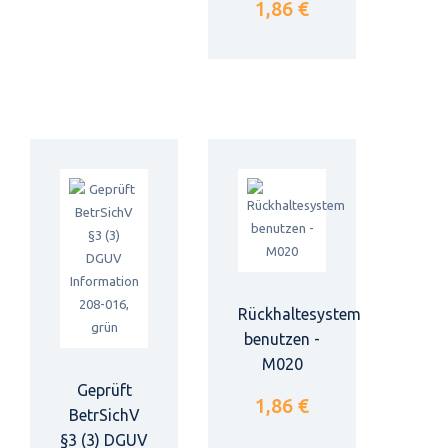
1,86 €
Rückhaltesystem
benutzen -
M020
Geprüft
1,86 €
BetrSichV
§3 (3) DGUV