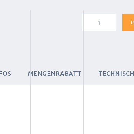
I
FOS
MENGENRABATT
TECHNISC