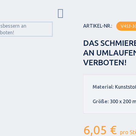
ARTIKEL-NR.:
V453-3
DAS SCHMIER
AN UMLAUFEN
VERBOTEN!
Material:
Kunststo
Größe:
300 x 200 
6,05 €
pro St