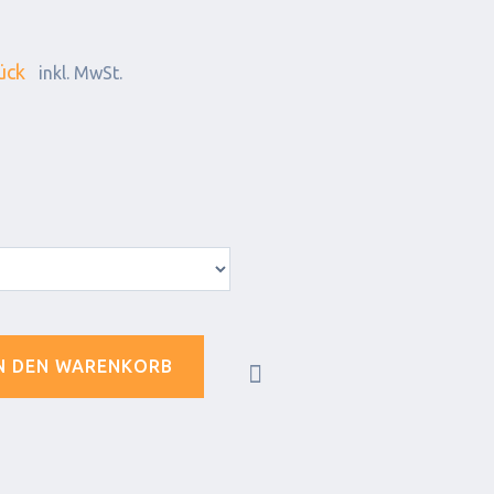
ück
inkl. MwSt.
N DEN WARENKORB