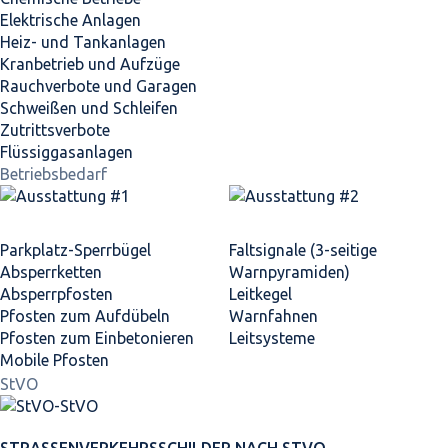
Elektrische Anlagen
Heiz- und Tankanlagen
Kranbetrieb und Aufzüge
Rauchverbote und Garagen
Schweißen und Schleifen
Zutrittsverbote
Flüssiggasanlagen
Betriebsbedarf
Parkplatz-Sperrbügel
Faltsignale (3-seitige
Absperrketten
Warnpyramiden)
Absperrpfosten
Leitkegel
Pfosten zum Aufdübeln
Warnfahnen
Pfosten zum Einbetonieren
Leitsysteme
Mobile Pfosten
StVO
STRASSEN­VERKEHRS­SCHILDER NACH STVO