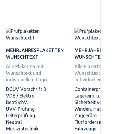
MEHRJAHRES­PLAKETTEN
MEHRJAHRES­PLAKETTEN
WUNSCHTEXT
WUNSCHTEXT
Alle Plaketten mit
Alle Plaketten mit
Wunschtext und
Wunschtext und
individuellem Logo.
individuellem Logo.
DGUV Vorschrift 3
Containerprüfung
VDE / Elektro
Lagereinr. u. -geräte
BetrSichV.
Sicherheit von Regalen
UVV-Prüfung
Winden, Hub- und
Leiterprüfung
Zuggeräte
Neutral
Flurförderzeuge
Medizintechnik
Fahrzeuge