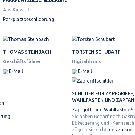
Aus Kunststoff
Parkplatz­beschilderung
THOMAS STEINBACH
TORSTEN SCHUBART
Geschäftsführer
Digitaldruck
E-Mail
E-Mail
SCHILDER FÜR ZAPFGRIFFE,
WAHLTASTEN UND ZAPFAN
ch
Zapfgriff- und Wahltasten-Sc
itung
Sie haben Bedarf nach Gast
Etikettierung und -Kennzeic
zögern Sie nicht,
uns zu kont