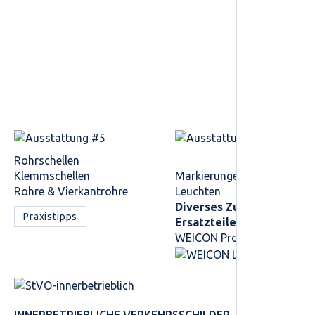
Rohrschellen
Klemmschellen
Markierungen
Rohre & Vierkantrohre
Leuchten
Diverses Zubehör /
Praxistipps
Ersatzteile
WEICON Produkte
INNER­BETRIEBLICHE VERKEHRS­SCHILDER