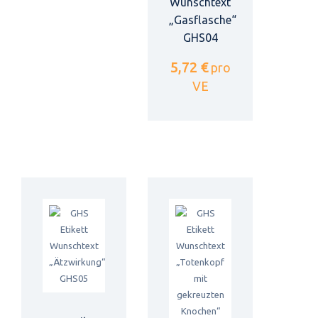
Wunschtext
„Gasflasche“
GHS04
5,72 €
pro
VE