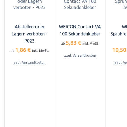
Abstellen oder
WEICON Contact VA
W
Lagern verboten -
100 Sekundenkleber
Sprühre
P023
5,83 €
ab
inkl. MwSt.
1,86 €
10,50
ab
inkl. MwSt.
zzgl. Versandkosten
zzgl. Versandkosten
zzgl. V