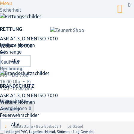
Menu
0
Sicherheit
RETTUNG
ASR A1.3, DIN EN ISO 7010
Weitere Normen
02054 - 96 900
Aushänge
94
Alle
Kauf auf
Rechnung.
Mo – Do 7:00 -
16:00 Uhr • Fr
BRANDSCHUTZ
7:00 -13:00 Uhr
ASR A1.3, DIN EN ISO 7010
Wunschliste
Weitere Normen
Vergleichen
0
Aushänge
Feuerwehrschilder
Alle
Ausstattung / Betriebsbedarf
Leitkegel
Leitkegel PVC, tagesleuchtend, 500mm - 1 kg Gewicht