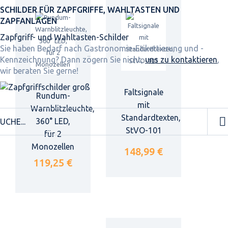
SCHILDER FÜR ZAPFGRIFFE, WAHLTASTEN UND
ZAPFANLAGEN
Zapfgriff- und Wahltasten-Schilder
Sie haben Bedarf nach Gastronomie-Etikettierung und -
Kennzeichnung? Dann zögern Sie nicht,
uns zu kontaktieren
,
wir beraten Sie gerne!
Faltsignale
Rundum-
mit
Warnblitzleuchte,
Standardtexten,
360° LED,
StVO-101
für 2
Monozellen
148,99 €
119,25 €