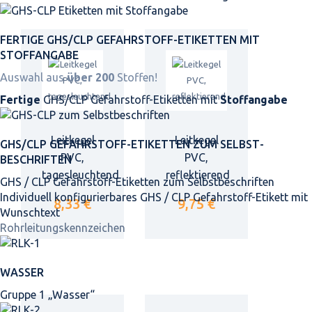
FERTIGE GHS/CLP GEFAHRSTOFF-ETIKETTEN MIT
STOFFANGABE
Auswahl aus
über 200
Stoffen!
Fertige
GHS/CLP Gefahrstoff-Etiketten mit
Stoffangabe
Leitkegel
Leitkegel
GHS/CLP GEFAHRSTOFF-ETIKETTEN ZUM SELBST­
PVC,
PVC,
BESCHRIFTEN
tagesleuchtend
reflektierend
GHS / CLP Gefahrstoff-Etiketten zum Selbstbeschriften
Individuell konfigurierbares GHS / CLP Gefahrstoff-Etikett mit
8,33 €
9,75 €
Wunschtext
Rohrleitungskennzeichen
WASSER
Gruppe 1 „Wasser“