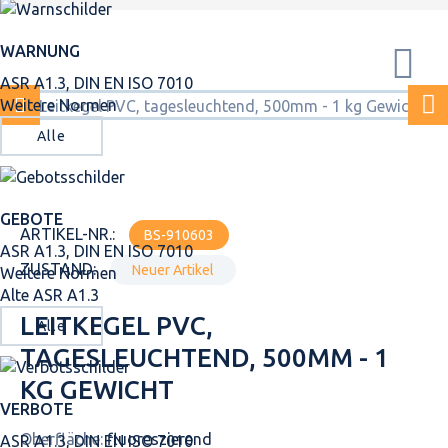
WARNUNG
ASR A1.3, DIN EN ISO 7010
Weitere Normen
Alle
GEBOTE
ARTIKEL-NR.:
BS-910603
ASR A1.3, DIN EN ISO 7010
ZUSTAND:
Neuer Artikel
Weitere Normen
Alte ASR A1.3
LEITKEGEL PVC,
Alle
TAGESLEUCHTEND, 500MM - 1
KG GEWICHT
VERBOTE
Oberfläche:
fluoreszierend
ASR A1.3, DIN EN ISO 7010