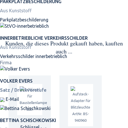
PARKPLATZ­BESCHILDERUNG
Aus Kunststoff
Parkplatz­beschilderung
INNER­BETRIEBLICHE VERKEHRS­SCHILDER
Kunden, die dieses Produkt gekauft haben, kauften
Aus Kunststoff
auch ...
Verkehrsschilder innerbetrieblich
Firma
VOLKER EVERS
Satz / Druckvorstufe
E-Mail
BETTINA SCHISCHKOWSKI
Schlüssel