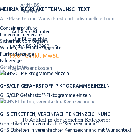
MEHRJAHRES­PLAKETTEN WUNSCHTEXT
Alle Plaketten mit Wunschtext und individuellem Logo.
Containerprüfung
Aufsteck-Adapter
Lagereinr. u. -geräte
für Blitzleuchte
Sicherheit von Regalen
ArtNr. BS-940960
Winden, Hub- und Zuggeräte
Flurförderzeuge
19,61 €
inkl. MwSt.
Fahrzeuge
Gefahrstoffe
zzgl. Versandkosten
GHS/CLP GEFAHRSTOFF-PIKTOGRAMME EINZELN
GHS/CLP Gefahrstoff-Piktogramme einzeln
GHS ETIKETTEN, VEREINFACHTE KENNZEICHNUNG
10 Artikel in der gleichen Kategorie:
GHS Etiketten in vereinfachter Kennzeichnung
GHS Etiketten in vereinfachter Kennzeichnung mit Wunschtext