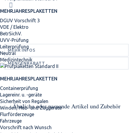
MEHRJAHRES­PLAKETTEN
DGUV Vorschrift 3
VDE / Elektro
BetrSichV.
UVV-Prüfung
Leiterprüfung
MEHR INFOS
Neutral
Medizintechnik
MENGENRABATT
MEHRJAHRES­PLAKETTEN
Containerprüfung
Lagereinr. u. -geräte
Sicherheit von Regalen
Ähnliche oder passende Artikel und Zubehör
Winden, Hub- und Zuggeräte
Flurförderzeuge
Fahrzeuge
Vorschrift nach Wunsch