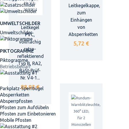
Leitkegelkappe,
zum
Einhängen
UMWELTSCHILDER
von
Leitkegel
Umweltschilder
Absperrketten
PVC,
vollflächig
5,72 €
retro-
PIKTOGRAMME
reflektierend
Piktogramme
Typ B, RA2,
Betriebsbedarf
BaSt-Prüf-
Nr. V4-1...
88,93 €
Parkplatz-Sperrbügel
Absperrketten
Absperrpfosten
Pfosten zum Aufdübeln
Pfosten zum Einbetonieren
Mobile Pfosten