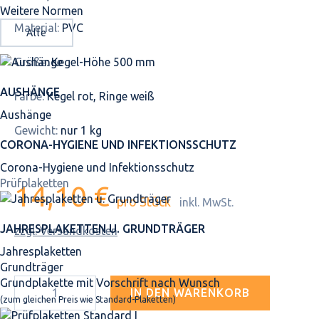
Weitere Normen
Material:
PVC
Alle
Größe:
Kegel-Höhe 500 mm
AUSHÄNGE
Farbe:
Kegel rot, Ringe weiß
Aushänge
Gewicht:
nur 1 kg
CORONA-HYGIENE UND INFEKTIONSSCHUTZ
Corona-Hygiene und Infektionsschutz
Prüfplaketten
14,10 €
pro Stück
inkl. MwSt.
JAHRES­PLAKETTEN U. GRUNDTRÄGER
zzgl. Versandkosten
Jahresplaketten
Grundträger
Grundplakette mit Vorschrift nach Wunsch
IN DEN WARENKORB
(zum gleichen Preis wie Standard-Plaketten)