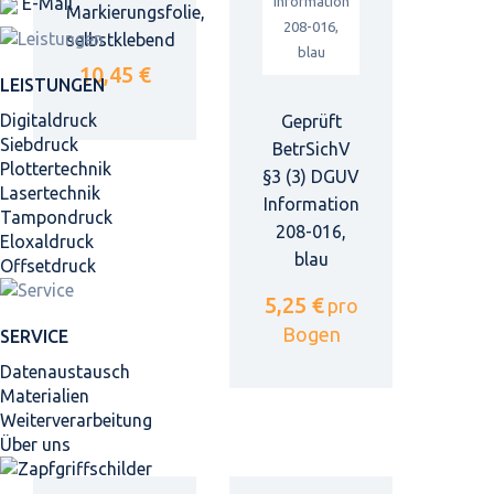
E-Mail
Markierungsfolie,
selbstklebend
10,45 €
LEISTUNGEN
Digitaldruck
Geprüft
Siebdruck
BetrSichV
Plottertechnik
§3 (3) DGUV
Lasertechnik
Information
Tampondruck
208-016,
Eloxaldruck
blau
Offsetdruck
5,25 €
pro
Bogen
SERVICE
Datenaustausch
Materialien
Weiterverarbeitung
Über uns