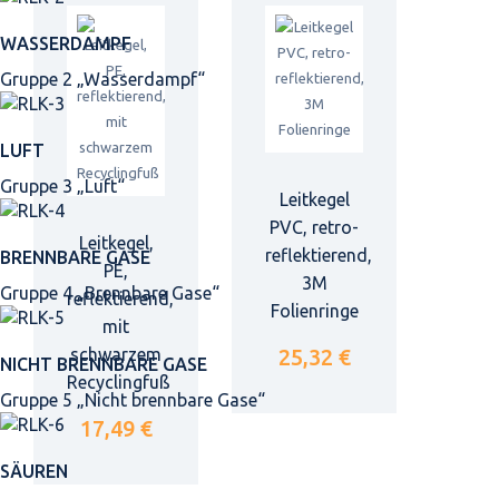
WASSERDAMPF
Gruppe 2 „Wasserdampf“
LUFT
Gruppe 3 „Luft“
Leitkegel
PVC, retro-
Leitkegel,
reflektierend,
BRENNBARE GASE
PE,
3M
Gruppe 4 „Brennbare Gase“
reflektierend,
Folienringe
mit
schwarzem
25,32 €
NICHT BRENNBARE GASE
Recyclingfuß
Gruppe 5 „Nicht brennbare Gase“
17,49 €
SÄUREN