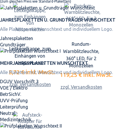
(zum gleichen Preis wie Standard-Plaketten)
JAHRES­PLAKETTEN U. GRUNDTRÄGER WUNSCHTEXT
Alle Plaketten mit Wunschtext und individuellem Logo.
Jahresplaketten
Rundum-
Grundträger
Leitkegelkappe, zum
Warnblitzleuchte,
Einhängen von
360° LED, für 2
MEHRJAHRES­PLAKETTEN WUNSCHTEXT
Absperrketten
Monozellen
5,72 €
inkl. MwSt.
Alle Plaketten mit Wunschtext und individuellem Logo.
119,25 €
inkl. MwSt.
DGUV Vorschrift 3
zzgl. Versandkosten
zzgl. Versandkosten
VDE / Elektro
BetrSichV.
UVV-Prüfung
Leiterprüfung
Neutral
Medizintechnik