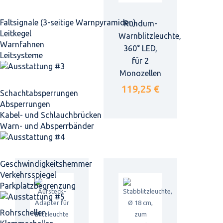
Faltsignale (3-seitige Warnpyramiden)
Rundum-
Leitkegel
Warnblitzleuchte,
Warnfahnen
360° LED,
Leitsysteme
für 2
Monozellen
119,25 €
Schacht­absperrungen
Absperrungen
Kabel- und Schlauchbrücken
Warn- und Absperrbänder
Geschwindigkeits­hemmer
Verkehrsspiegel
Parkplatz­begrenzung
Rohrschellen