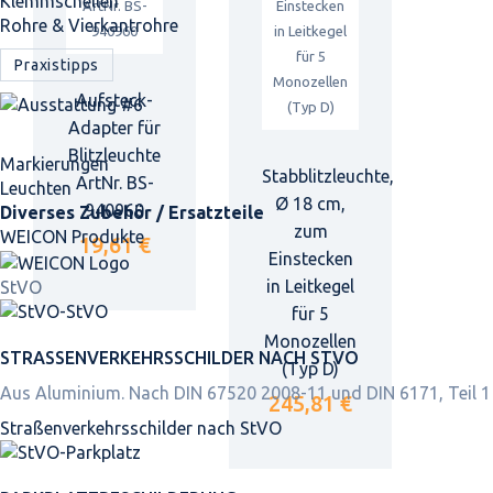
Klemmschellen
Rohre & Vierkantrohre
Praxistipps
Aufsteck-
Adapter für
Blitzleuchte
Markierungen
Stabblitzleuchte,
ArtNr. BS-
Leuchten
Ø 18 cm,
940960
Diverses Zubehör / Ersatzteile
zum
WEICON Produkte
19,61 €
Einstecken
in Leitkegel
StVO
für 5
Monozellen
STRASSEN­VERKEHRS­SCHILDER NACH STVO
(Typ D)
Aus Aluminium. Nach DIN 67520 2008-11 und DIN 6171, Teil 1
245,81 €
Straßen­verkehrs­schilder nach StVO