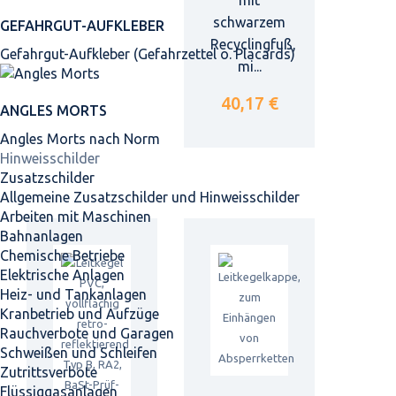
schwarzem
GEFAHRGUT-AUFKLEBER
Recyclingfuß,
Gefahrgut-Aufkleber (Gefahrzettel o. Placards)
mi...
40,17 €
ANGLES MORTS
Angles Morts nach Norm
Hinweisschilder
Zusatzschilder
Allgemeine Zusatzschilder und Hinweisschilder
Arbeiten mit Maschinen
Bahnanlagen
Chemische Betriebe
Elektrische Anlagen
Heiz- und Tankanlagen
Kranbetrieb und Aufzüge
Rauchverbote und Garagen
Schweißen und Schleifen
Zutrittsverbote
Flüssiggasanlagen