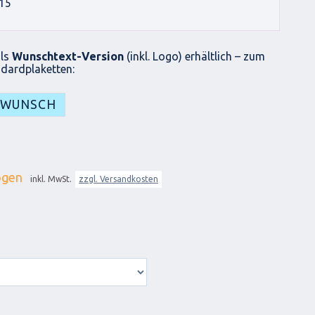
15
als
Wunschtext-Version
(inkl. Logo) erhältlich – zum
dardplaketten:
 WUNSCH
ogen
inkl. MwSt.
zzgl. Versandkosten