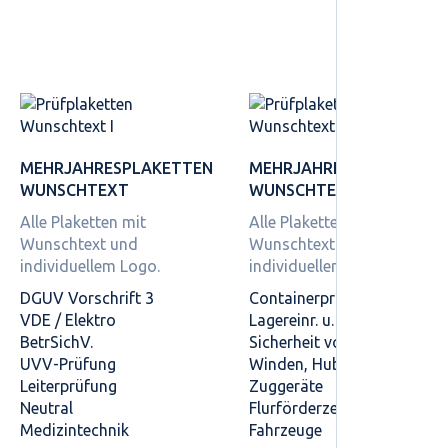
MEHRJAHRES­PLAKETTEN
MEHRJAHRES­PLAKETTEN
WUNSCHTEXT
WUNSCHTEXT
Alle Plaketten mit
Alle Plaketten mit
Wunschtext und
Wunschtext und
individuellem Logo.
individuellem Logo.
DGUV Vorschrift 3
Containerprüfung
VDE / Elektro
Lagereinr. u. -geräte
BetrSichV.
Sicherheit von Regalen
UVV-Prüfung
Winden, Hub- und
Leiterprüfung
Zuggeräte
Neutral
Flurförderzeuge
Medizintechnik
Fahrzeuge