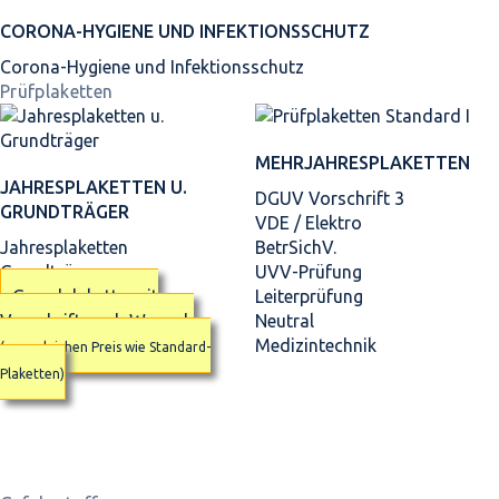
CORONA-HYGIENE UND INFEKTIONSSCHUTZ
Corona-Hygiene und Infektionsschutz
Prüfplaketten
MEHRJAHRES­PLAKETTEN
JAHRES­PLAKETTEN U.
DGUV Vorschrift 3
GRUNDTRÄGER
VDE / Elektro
Jahresplaketten
BetrSichV.
Grundträger
UVV-Prüfung
Grundplakette mit
Leiterprüfung
Vorschrift nach Wunsch
Neutral
Medizintechnik
(zum gleichen Preis wie Standard-
Plaketten)