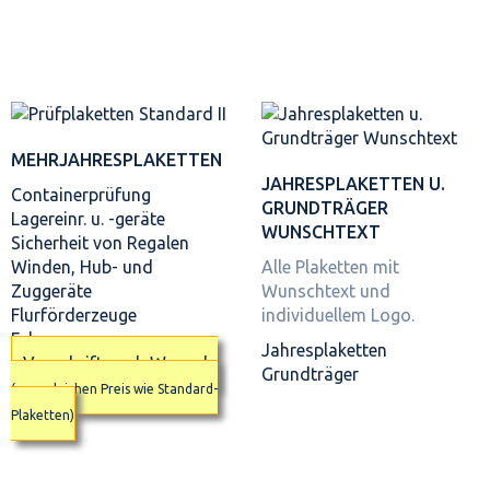
MEHRJAHRES­PLAKETTEN
JAHRES­PLAKETTEN U.
Containerprüfung
GRUNDTRÄGER
Lagereinr. u. -geräte
WUNSCHTEXT
Sicherheit von Regalen
Winden, Hub- und
Alle Plaketten mit
Zuggeräte
Wunschtext und
Flurförderzeuge
individuellem Logo.
Fahrzeuge
Jahresplaketten
Vorschrift nach Wunsch
Grundträger
(zum gleichen Preis wie Standard-
Plaketten)