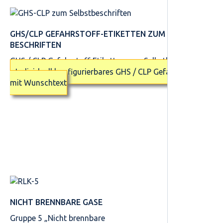
GHS/CLP GEFAHRSTOFF-ETIKETTEN ZUM SELBST­
BESCHRIFTEN
GHS / CLP Gefahrstoff-Etiketten zum Selbstbeschriften
Individuell konfigurierbares GHS / CLP Gefahrstoff-Etikett
mit Wunschtext
NICHT BRENNBARE GASE
Gruppe 5 „Nicht brennbare