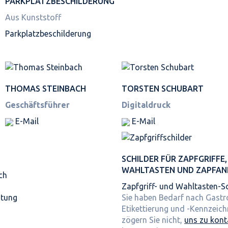
PARKPLATZ­BESCHILDERUNG
Aus Kunststoff
Parkplatz­beschilderung
THOMAS STEINBACH
TORSTEN SCHUBART
Geschäftsführer
Digitaldruck
E-Mail
E-Mail
SCHILDER FÜR ZAPFGRIFFE,
WAHLTASTEN UND ZAPFAN
ch
Zapfgriff- und Wahltasten-Sc
itung
Sie haben Bedarf nach Gast
Etikettierung und -Kennzeic
zögern Sie nicht,
uns zu kont