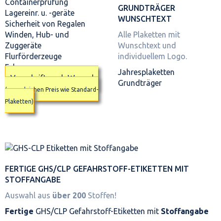
Containerprüfung
GRUNDTRÄGER
Lagereinr. u. -geräte
WUNSCHTEXT
Sicherheit von Regalen
Winden, Hub- und
Alle Plaketten mit
Zuggeräte
Wunschtext und
Flurförderzeuge
individuellem Logo.
Fahrzeuge
Jahresplaketten
Vorschrift nach Wunsch
Grundträger
(zum gleichen Preis wie Standard-
Plaketten)
FERTIGE GHS/CLP GEFAHRSTOFF-ETIKETTEN MIT
STOFFANGABE
Auswahl aus
über 200
Stoffen!
Fertige
GHS/CLP Gefahrstoff-Etiketten mit
Stoffangabe