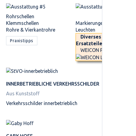
Rohrschellen
Klemmschellen
Markierungen
Rohre & Vierkantrohre
Leuchten
Diverses Zubehör /
Praxistipps
Ersatzteile
WEICON Produkte
INNER­BETRIEBLICHE VERKEHRS­SCHILDER
Aus Kunststoff
Verkehrsschilder innerbetrieblich
GABY HOFF