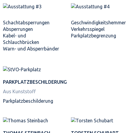
Schacht­absperrungen
Geschwindigkeits­hemmer
Absperrungen
Verkehrsspiegel
Kabel- und
Parkplatz­begrenzung
Schlauchbrücken
Warn- und Absperrbänder
PARKPLATZ­BESCHILDERUNG
Aus Kunststoff
Parkplatz­beschilderung
THOMAS STEINBACH
TORSTEN SCHUBART