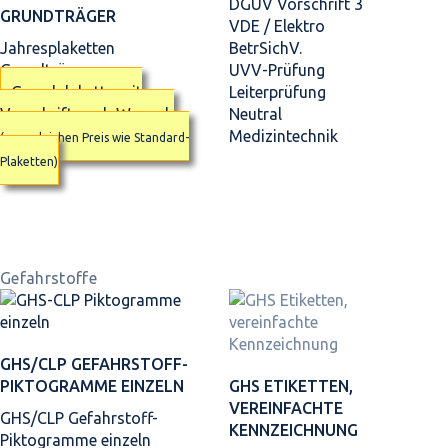
DGUV Vorschrift 3
GRUNDTRÄGER
VDE / Elektro
Jahresplaketten
BetrSichV.
Grundträger
UVV-Prüfung
Grundplakette mit
Leiterprüfung
Vorschrift nach Wunsch
Neutral
Medizintechnik
(zum gleichen Preis wie Standard-
Plaketten)
Gefahrstoffe
GHS/CLP GEFAHRSTOFF-
PIKTOGRAMME EINZELN
GHS ETIKETTEN,
VEREINFACHTE
GHS/CLP Gefahrstoff-
KENNZEICHNUNG
Piktogramme einzeln