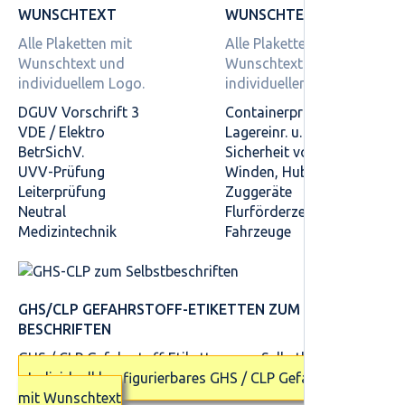
WUNSCHTEXT
WUNSCHTEXT
Alle Plaketten mit
Alle Plaketten mit
Wunschtext und
Wunschtext und
individuellem Logo.
individuellem Logo.
DGUV Vorschrift 3
Containerprüfung
VDE / Elektro
Lagereinr. u. -geräte
BetrSichV.
Sicherheit von Regalen
UVV-Prüfung
Winden, Hub- und
Leiterprüfung
Zuggeräte
Neutral
Flurförderzeuge
Medizintechnik
Fahrzeuge
GHS/CLP GEFAHRSTOFF-ETIKETTEN ZUM SELBST­
BESCHRIFTEN
GHS / CLP Gefahrstoff-Etiketten zum Selbstbeschriften
Individuell konfigurierbares GHS / CLP Gefahrstoff-Etikett
mit Wunschtext