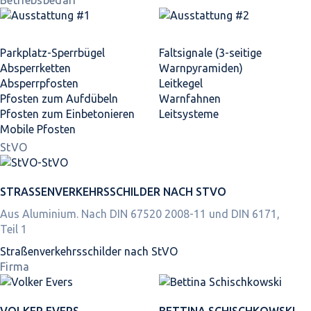
Betriebsbedarf
Parkplatz-Sperrbügel
Faltsignale (3-seitige
Absperrketten
Warnpyramiden)
Absperrpfosten
Leitkegel
Pfosten zum Aufdübeln
Warnfahnen
Pfosten zum Einbetonieren
Leitsysteme
Mobile Pfosten
StVO
STRASSEN­VERKEHRS­SCHILDER NACH STVO
Aus Aluminium. Nach DIN 67520 2008-11 und DIN 6171,
Teil 1
Straßen­verkehrs­schilder nach StVO
Firma
VOLKER EVERS
BETTINA SCHISCHKOWSKI