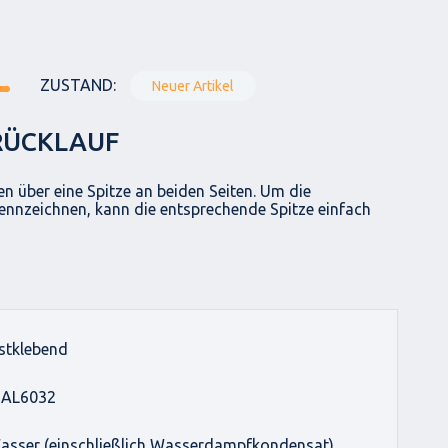
ZUSTAND:
Neuer Artikel
RÜCKLAUF
gen über eine Spitze an beiden Seiten. Um die
ennzeichnen, kann die entsprechende Spitze einfach
bstklebend
RAL6032
sser (einschließlich Wasserdampfkondensat)