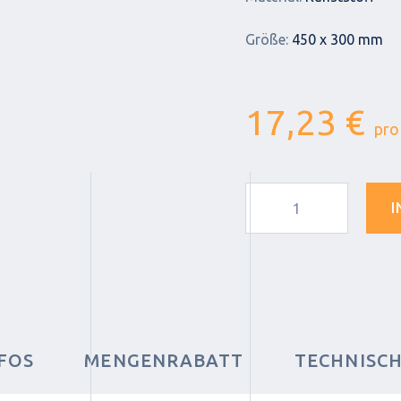
Größe:
450 x 300 mm
17,23 €
pro
I
FOS
MENGENRABATT
TECHNISC