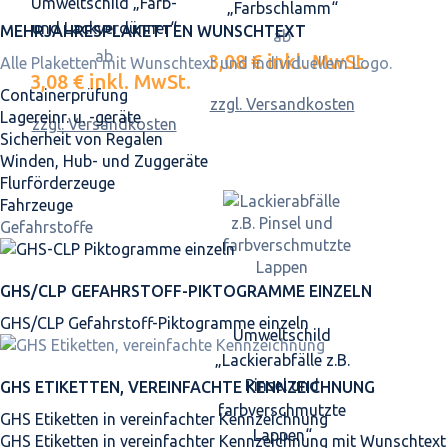
Umweltschild „Farb-
„Farbschlamm“
und Lackverdünner“
MEHRJAHRES­PLAKETTEN WUNSCHTEXT
ab
ab
3,08 €
inkl. MwSt.
Alle Plaketten mit Wunschtext und individuellem Logo.
3,08 €
inkl. MwSt.
Containerprüfung
zzgl. Versandkosten
Lagereinr. u. -geräte
zzgl. Versandkosten
Sicherheit von Regalen
Winden, Hub- und Zuggeräte
Flurförderzeuge
Fahrzeuge
Gefahrstoffe
GHS/CLP GEFAHRSTOFF-PIKTOGRAMME EINZELN
GHS/CLP Gefahrstoff-Piktogramme einzeln
Umweltschild
„Lackierabfälle z.B.
Pinsel und
GHS ETIKETTEN, VEREINFACHTE KENNZEICHNUNG
farbverschmutzte
GHS Etiketten in vereinfachter Kennzeichnung
Lappen“
GHS Etiketten in vereinfachter Kennzeichnung mit Wunschtext