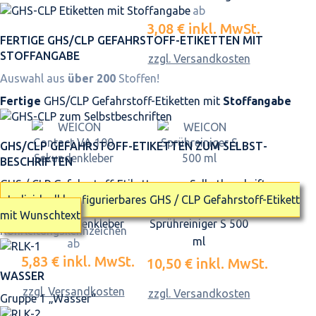
ab
3,08 €
inkl. MwSt.
FERTIGE GHS/CLP GEFAHRSTOFF-ETIKETTEN MIT
STOFFANGABE
zzgl. Versandkosten
Auswahl aus
über 200
Stoffen!
Fertige
GHS/CLP Gefahrstoff-Etiketten mit
Stoffangabe
GHS/CLP GEFAHRSTOFF-ETIKETTEN ZUM SELBST­
BESCHRIFTEN
GHS / CLP Gefahrstoff-Etiketten zum Selbstbeschriften
Individuell konfigurierbares GHS / CLP Gefahrstoff-Etikett
WEICON Contact VA
WEICON
mit Wunschtext
100 Sekundenkleber
Sprühreiniger S 500
Rohrleitungskennzeichen
ml
ab
5,83 €
inkl. MwSt.
10,50 €
inkl. MwSt.
WASSER
zzgl. Versandkosten
zzgl. Versandkosten
Gruppe 1 „Wasser“