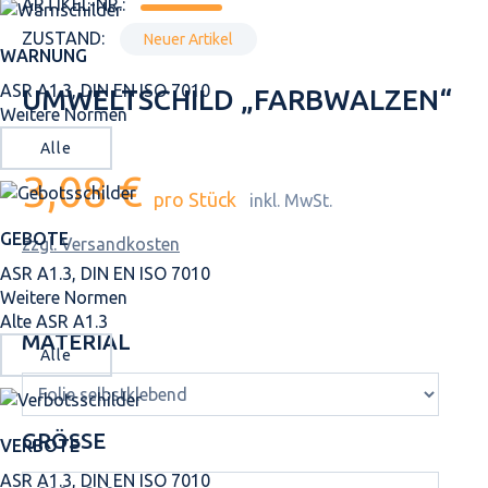
ARTIKEL-NR.:
ZUSTAND:
Neuer Artikel
WARNUNG
ASR A1.3, DIN EN ISO 7010
UMWELTSCHILD „FARBWALZEN“
Weitere Normen
Alle
3,08 €
pro Stück
inkl. MwSt.
GEBOTE
zzgl. Versandkosten
ASR A1.3, DIN EN ISO 7010
Weitere Normen
Alte ASR A1.3
MATERIAL
Alle
GRÖSSE
VERBOTE
ASR A1.3, DIN EN ISO 7010