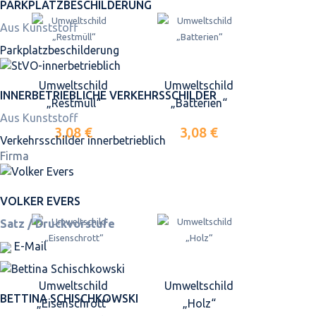
PARKPLATZ­BESCHILDERUNG
Aus Kunststoff
Parkplatz­beschilderung
Umweltschild
Umweltschild
INNER­BETRIEBLICHE VERKEHRS­SCHILDER
„Restmüll“
„Batterien“
Aus Kunststoff
3,08 €
3,08 €
Verkehrsschilder innerbetrieblich
Firma
VOLKER EVERS
Satz / Druckvorstufe
E-Mail
Umweltschild
Umweltschild
BETTINA SCHISCHKOWSKI
„Eisenschrott“
„Holz“