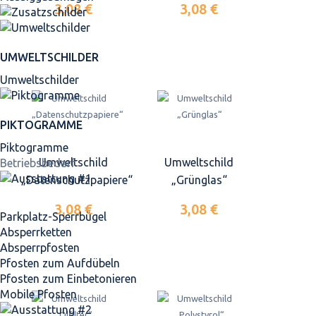
3,08 €
3,08 €
UMWELTSCHILDER
Umweltschilder
PIKTOGRAMME
Piktogramme
Umweltschild
Umweltschild
Betriebsbedarf
„Datenschutzpapiere“
„Grünglas“
3,08 €
3,08 €
Parkplatz-Sperrbügel
Absperrketten
Absperrpfosten
Pfosten zum Aufdübeln
Pfosten zum Einbetonieren
Mobile Pfosten