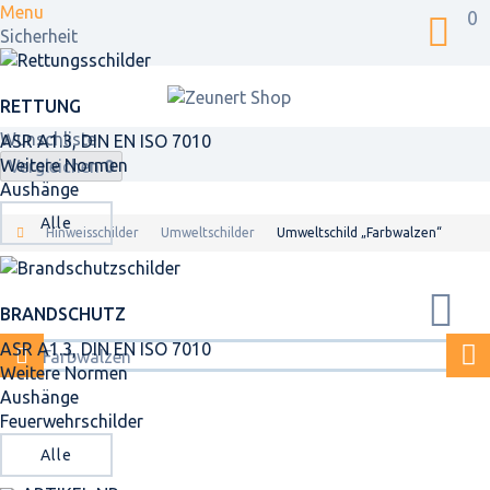
Menu
0
Sicherheit
RETTUNG
Wunschliste
ASR A1.3, DIN EN ISO 7010
Weitere Normen
Vergleichen
0
Aushänge
Alle
Hinweisschilder
Umweltschilder
Umweltschild „Farbwalzen“
BRANDSCHUTZ
ASR A1.3, DIN EN ISO 7010
Weitere Normen
Aushänge
Feuerwehrschilder
Alle