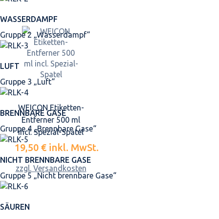
WASSERDAMPF
Gruppe 2 „Wasserdampf“
LUFT
Gruppe 3 „Luft“
WEICON Etiketten-
BRENNBARE GASE
Entferner 500 ml
Gruppe 4 „Brennbare Gase“
incl. Spezial-Spatel
19,50 €
inkl. MwSt.
NICHT BRENNBARE GASE
zzgl. Versandkosten
Gruppe 5 „Nicht brennbare Gase“
SÄUREN