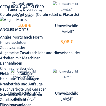
(Datenträger…,
GEFAHRGUT-AUFKLEBER
Toner…, Diverses…,
Gefahrgut-Aufkleber (Gefahrzettel o. Placards)
Schreib...
3,08 €
Umweltschild
ANGLES MORTS
„Metall“
Angles Morts nach Norm
3,08 €
Hinweisschilder
Zusatzschilder
Allgemeine Zusatzschilder und Hinweisschilder
Arbeiten mit Maschinen
Bahnanlagen
Chemische Betriebe
Elektrische Anlagen
Heiz- und Tankanlagen
Kranbetrieb und Aufzüge
Rauchverbote und Garagen
Umweltschild „PVC
Umweltschild
Schweißen und Schleifen
(kein PP/PE)“
„Altöl“
Zutrittsverbote
Flüssiggasanlagen