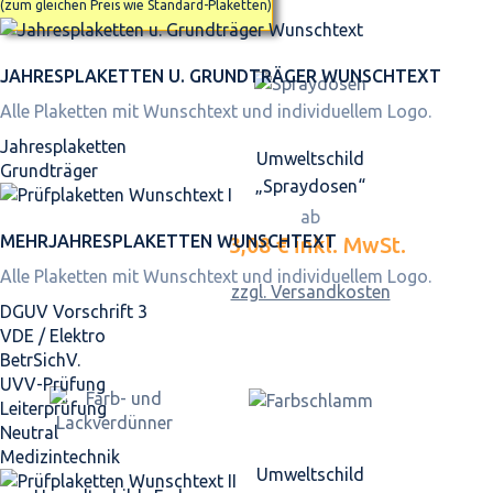
(zum gleichen Preis wie Standard-Plaketten)
JAHRES­PLAKETTEN U. GRUNDTRÄGER WUNSCHTEXT
Alle Plaketten mit Wunschtext und individuellem Logo.
Jahresplaketten
Umweltschild
Grundträger
„Spraydosen“
ab
MEHRJAHRES­PLAKETTEN WUNSCHTEXT
3,08 €
inkl. MwSt.
Alle Plaketten mit Wunschtext und individuellem Logo.
zzgl. Versandkosten
DGUV Vorschrift 3
VDE / Elektro
BetrSichV.
UVV-Prüfung
Leiterprüfung
Neutral
Medizintechnik
Umweltschild