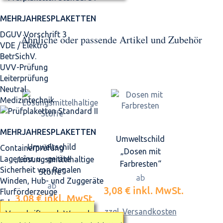
MEHRJAHRES­PLAKETTEN
DGUV Vorschrift 3
Ähnliche oder passende Artikel und Zubehör
VDE / Elektro
BetrSichV.
UVV-Prüfung
Leiterprüfung
Neutral
Medizintechnik
MEHRJAHRES­PLAKETTEN
Umweltschild
Umweltschild
Containerprüfung
„Dosen mit
Lagereinr. u. -geräte
„Lösungsmittelhaltige
Farbresten“
Sicherheit von Regalen
Stoffe“
ab
Winden, Hub- und Zuggeräte
ab
3,08 €
inkl. MwSt.
Flurförderzeuge
3,08 €
inkl. MwSt.
Fahrzeuge
zzgl. Versandkosten
Vorschrift nach Wunsch
zzgl. Versandkosten