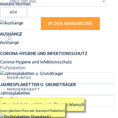
Weitere Normen
Alle
IN DEN WARENKORB
AUSHÄNGE
Aushänge
CORONA-HYGIENE UND INFEKTIONSSCHUTZ
Corona-Hygiene und Infektionsschutz
Prüfplaketten
MEHR INFOS
JAHRES­PLAKETTEN U. GRUNDTRÄGER
MENGENRABATT
Jahresplaketten
Grundträger
TECHNISCHE DATEN
Grundplakette mit Vorschrift nach Wunsch
(zum gleichen Preis wie Standard-Plaketten)