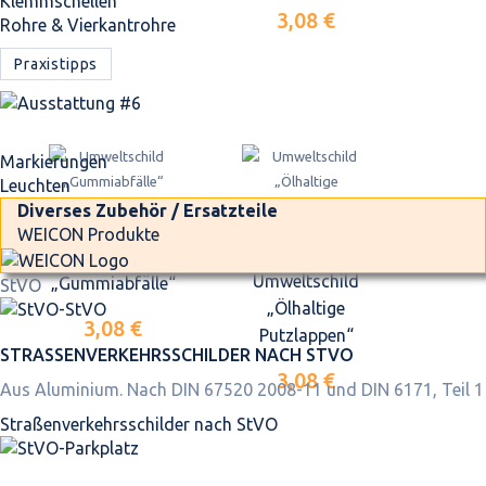
Klemmschellen
3,08 €
Rohre & Vierkantrohre
Praxistipps
Markierungen
Leuchten
Diverses Zubehör / Ersatzteile
WEICON Produkte
Umweltschild
Umweltschild
„Gummiabfälle“
StVO
„Ölhaltige
3,08 €
Putzlappen“
STRASSEN­VERKEHRS­SCHILDER NACH STVO
3,08 €
Aus Aluminium. Nach DIN 67520 2008-11 und DIN 6171, Teil 1
Straßen­verkehrs­schilder nach StVO