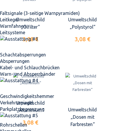
Faltsignale (3-seitige Warnpyramiden)
Leitkegel
Umweltschild
Umweltschild
Warnfahnen
„Ölfilter“
„Polystyrol“
Leitsysteme
3,08 €
3,08 €
Schacht­absperrungen
Absperrungen
Kabel- und Schlauchbrücken
Warn- und Absperrbänder
Geschwindigkeits­hemmer
Verkehrsspiegel
Umweltschild
Parkplatz­begrenzung
Umweltschild
„Aluminium“
„Dosen mit
3,08 €
Farbresten“
Rohrschellen