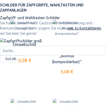
SCHILDER FÜR ZAPFGRIFFE, WAHLTASTEN UND
ZAPFANLAGEN
Zapfgriff- und Wahltasten-Schilder
Sie haben Bedarf nach Gastronomie-Etikettierung und -
Kennzeichnung? Dann zögern Sie nicht,
uns zu kontaktieren
,
wir beraten Sie gerne!
Umweltschild
Umweltschild
„Spraydosen“
„Biomüll
SUCHE...
3,08 €
(kompostierbar)“
3,08 €