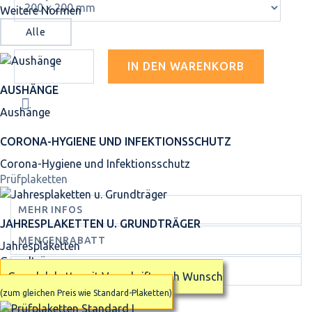
Weitere Normen
Alle
IN DEN WARENKORB
AUSHÄNGE
Aushänge
CORONA-HYGIENE UND INFEKTIONSSCHUTZ
Corona-Hygiene und Infektionsschutz
Prüfplaketten
MEHR INFOS
JAHRES­PLAKETTEN U. GRUNDTRÄGER
MENGENRABATT
Jahresplaketten
Grundträger
TECHNISCHE DATEN
Grundplakette mit Vorschrift nach Wunsch
(zum gleichen Preis wie Standard-Plaketten)