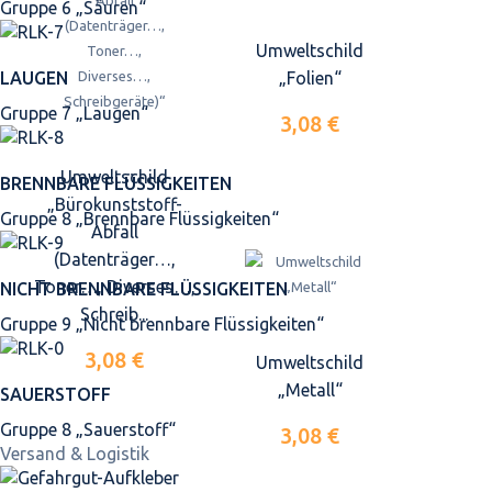
Gruppe 6 „Säuren“
Umweltschild
„Folien“
LAUGEN
Gruppe 7 „Laugen“
3,08 €
Umweltschild
BRENNBARE FLÜSSIGKEITEN
„Bürokunststoff-
Gruppe 8 „Brennbare Flüssigkeiten“
Abfall
(Datenträger…,
Toner…, Diverses…,
NICHT BRENNBARE FLÜSSIGKEITEN
Schreib...
Gruppe 9 „Nicht brennbare Flüssigkeiten“
3,08 €
Umweltschild
„Metall“
SAUERSTOFF
Gruppe 8 „Sauerstoff“
3,08 €
Versand & Logistik