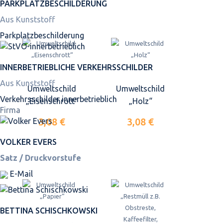
PARKPLATZ­BESCHILDERUNG
Aus Kunststoff
Parkplatz­beschilderung
INNER­BETRIEBLICHE VERKEHRS­SCHILDER
Aus Kunststoff
Umweltschild
Umweltschild
Verkehrsschilder innerbetrieblich
„Eisenschrott“
„Holz“
Firma
3,08 €
3,08 €
VOLKER EVERS
Satz / Druckvorstufe
E-Mail
BETTINA SCHISCHKOWSKI