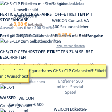
Umweltschild
FERTIGE GHS/CLP GEFAHRSTOFF-ETIKETTEN MIT
„Kunststoffe“
STOFFANGABE
WEICON Contact VA
3,08 €
ab
inkl. MwSt.
100 Sekundenkleber
Auswahl aus
über 200
Stoffen!
5,83 €
Fertige
GHS/CLP Gefahrstoff-Etiketten mit
Stoffangabe
zzgl. Versandkosten
ab
inkl. MwSt.
zzgl. Versandkosten
GHS/CLP GEFAHRSTOFF-ETIKETTEN ZUM SELBST­
BESCHRIFTEN
GHS / CLP Gefahrstoff-Etiketten zum Selbstbeschriften
Individuell konfigurierbares GHS / CLP Gefahrstoff-Etikett
mit Wunschtext
Rohrleitungskennzeichen
WASSER
WEICON
Sprühreiniger S 500
Gruppe 1 „Wasser“
WEICON Etiketten-
ml