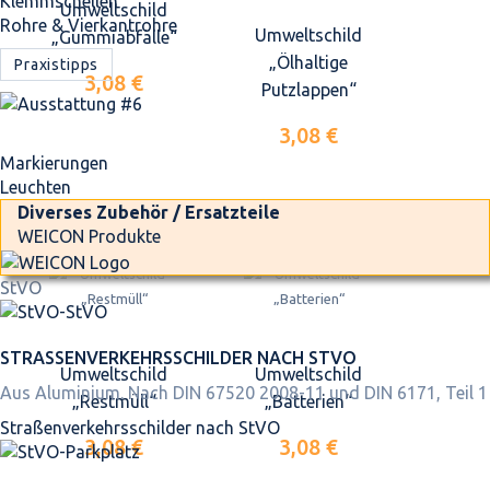
Klemmschellen
Umweltschild
Rohre & Vierkantrohre
Umweltschild
„Gummiabfälle“
„Ölhaltige
Praxistipps
3,08 €
Putzlappen“
3,08 €
Markierungen
Leuchten
Diverses Zubehör / Ersatzteile
WEICON Produkte
StVO
STRASSEN­VERKEHRS­SCHILDER NACH STVO
Umweltschild
Umweltschild
Aus Aluminium. Nach DIN 67520 2008-11 und DIN 6171, Teil 1
„Restmüll“
„Batterien“
Straßen­verkehrs­schilder nach StVO
3,08 €
3,08 €