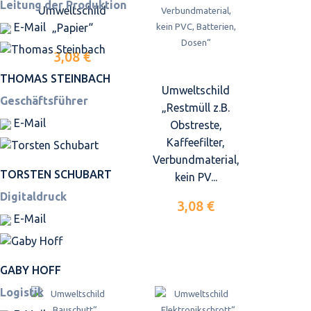
Leitung der Produktion
Umweltschild
E-Mail
„Papier“
3,08 €
THOMAS STEINBACH
Umweltschild
Geschäftsführer
„Restmüll z.B.
E-Mail
Obstreste,
Kaffeefilter,
Verbundmaterial,
TORSTEN SCHUBART
kein PV...
Digitaldruck
3,08 €
E-Mail
GABY HOFF
Logistik