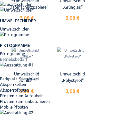
Umweltschild
Umweltschild
„Datenschutzpapiere“
„Grünglas“
3,08 €
3,08 €
UMWELTSCHILDER
Umweltschilder
PIKTOGRAMME
Piktogramme
Betriebsbedarf
Umweltschild
Umweltschild
Parkplatz-Sperrbügel
„Ölfilter“
„Polystyrol“
Absperrketten
Absperrpfosten
3,08 €
3,08 €
Pfosten zum Aufdübeln
Pfosten zum Einbetonieren
Mobile Pfosten