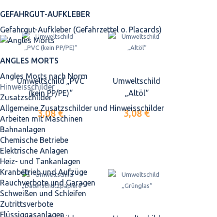
GEFAHRGUT-AUFKLEBER
Gefahrgut-Aufkleber (Gefahrzettel o. Placards)
ANGLES MORTS
Angles Morts nach Norm
Umweltschild „PVC
Umweltschild
Hinweisschilder
(kein PP/PE)“
„Altöl“
Zusatzschilder
Allgemeine Zusatzschilder und Hinweisschilder
3,08 €
3,08 €
Arbeiten mit Maschinen
Bahnanlagen
Chemische Betriebe
Elektrische Anlagen
Heiz- und Tankanlagen
Kranbetrieb und Aufzüge
Rauchverbote und Garagen
Schweißen und Schleifen
Zutrittsverbote
Flüssiggasanlagen