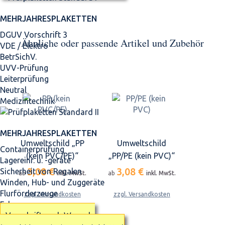
MEHRJAHRES­PLAKETTEN
DGUV Vorschrift 3
Ähnliche oder passende Artikel und Zubehör
VDE / Elektro
BetrSichV.
UVV-Prüfung
Leiterprüfung
Neutral
Medizintechnik
MEHRJAHRES­PLAKETTEN
Umweltschild „PP
Umweltschild
Containerprüfung
(kein PVC/PE)“
„PP/PE (kein PVC)“
Lagereinr. u. -geräte
3,08 €
3,08 €
Sicherheit von Regalen
ab
inkl. MwSt.
ab
inkl. MwSt.
Winden, Hub- und Zuggeräte
Flurförderzeuge
zzgl. Versandkosten
zzgl. Versandkosten
Fahrzeuge
Vorschrift nach Wunsch