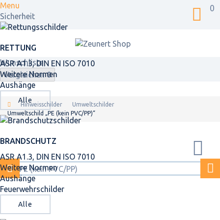
Menu
0
Sicherheit
RETTUNG
Wunschliste
ASR A1.3, DIN EN ISO 7010
Weitere Normen
Vergleichen
0
Aushänge
Alle
Hinweisschilder
Umweltschilder
Umweltschild „PE (kein PVC/PP)“
BRANDSCHUTZ
ASR A1.3, DIN EN ISO 7010
Weitere Normen
Aushänge
Feuerwehrschilder
Alle