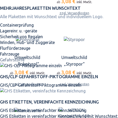
3,08 €
ab
inkl. MwSt.
MEHRJAHRES­PLAKETTEN WUNSCHTEXT
zzgl. Versandkosten
Alle Plaketten mit Wunschtext und individuellem Logo.
Containerprüfung
Lagereinr. u. -geräte
Sicherheit von Regalen
Winden, Hub- und Zuggeräte
Flurförderzeuge
Fahrzeuge
Umweltschild
Umweltschild
Gefahrstoffe
„Polystyrol“
„Styropor“
3,08 €
3,08 €
ab
inkl. MwSt.
ab
inkl. MwSt.
GHS/CLP GEFAHRSTOFF-PIKTOGRAMME EINZELN
zzgl. Versandkosten
zzgl. Versandkosten
GHS/CLP Gefahrstoff-Piktogramme einzeln
GHS ETIKETTEN, VEREINFACHTE KENNZEICHNUNG
GHS Etiketten in vereinfachter Kennzeichnung
GHS Etiketten in vereinfachter Kennzeichnung mit Wunschtext