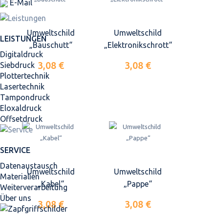
E-Mail
Umweltschild
Umweltschild
LEISTUNGEN
„Bauschutt“
„Elektronikschrott“
Digitaldruck
3,08 €
3,08 €
Siebdruck
Plottertechnik
Lasertechnik
Tampondruck
Eloxaldruck
Offsetdruck
SERVICE
Datenaustausch
Umweltschild
Umweltschild
Materialien
„Kabel“
„Pappe“
Weiterverarbeitung
Über uns
3,08 €
3,08 €