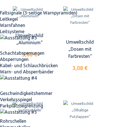
Faltsignale (3-seitige Warnpyramiden)
Leitkegel
Warnfahnen
Leitsysteme
Umweltschild
Umweltschild
„Aluminium“
„Dosen mit
Schacht­absperrungen
3,08 €
Farbresten“
Absperrungen
Kabel- und Schlauchbrücken
3,08 €
Warn- und Absperrbänder
Geschwindigkeits­hemmer
Verkehrsspiegel
Parkplatz­begrenzung
Rohrschellen