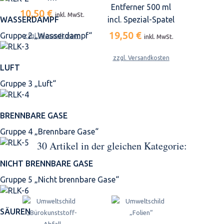
Entferner 500 ml
10,50 €
inkl. MwSt.
WASSERDAMPF
incl. Spezial-Spatel
19,50 €
Gruppe 2 „Wasserdampf“
zzgl. Versandkosten
inkl. MwSt.
zzgl. Versandkosten
LUFT
Gruppe 3 „Luft“
BRENNBARE GASE
Gruppe 4 „Brennbare Gase“
30 Artikel in der gleichen Kategorie:
NICHT BRENNBARE GASE
Gruppe 5 „Nicht brennbare Gase“
SÄUREN