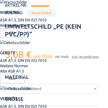
ARTIKEL-NR.:
WARNUNG
ZUSTAND:
Neuer Artikel
ASR A1.3, DIN EN ISO 7010
UMWELTSCHILD „PE (KEIN
Weitere Normen
PVC/PP)“
Alle
3,08 €
GEBOTE
pro Stück
inkl. MwSt.
zzgl. Versandkosten
ASR A1.3, DIN EN ISO 7010
Weitere Normen
Alte ASR A1.3
MATERIAL
Alle
GRÖSSE
VERBOTE
ASR A1.3, DIN EN ISO 7010