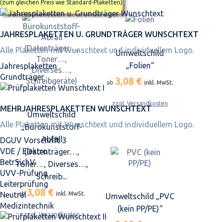
(zum gleichen Preis wie Standard-Plaketten)
JAHRES­PLAKETTEN U. GRUNDTRÄGER WUNSCHTEXT
Alle Plaketten mit Wunschtext und individuellem Logo.
Umweltschild
„Folien“
Jahresplaketten
Grundträger
3,08 €
ab
inkl. MwSt.
zzgl. Versandkosten
MEHRJAHRES­PLAKETTEN WUNSCHTEXT
Umweltschild
Alle Plaketten mit Wunschtext und individuellem Logo.
„Bürokunststoff-
Abfall
DGUV Vorschrift 3
VDE / Elektro
(Datenträger…,
BetrSichV.
Toner…, Diverses…,
UVV-Prüfung
Schreib...
Leiterprüfung
3,08 €
Neutral
ab
inkl. MwSt.
Umweltschild „PVC
Medizintechnik
(kein PP/PE)“
zzgl. Versandkosten