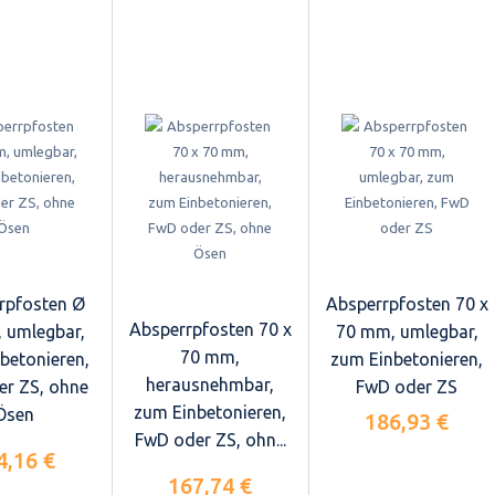
rpfosten Ø
Absperrpfosten 70 x
Absperrpfosten 70 x
 umlegbar,
70 mm, umlegbar,
70 mm,
betonieren,
zum Einbetonieren,
herausnehmbar,
r ZS, ohne
FwD oder ZS
zum Einbetonieren,
Ösen
186,93 €
FwD oder ZS, ohn...
4,16 €
167,74 €