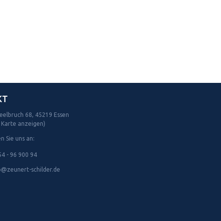
KT
eelbruch 68, 45219 Essen
 Karte anzeigen)
n Sie uns an:
4 - 96 900 94
@zeunert-schilder.de