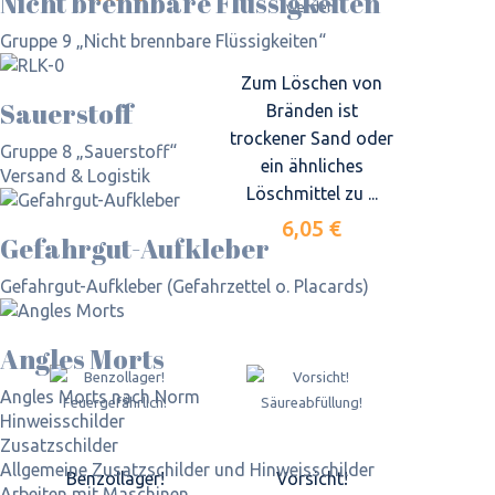
Nicht brennbare Flüssigkeiten
Gruppe 9 „Nicht brennbare Flüssigkeiten“
Zum Löschen von
Sauerstoff
Bränden ist
trockener Sand oder
Gruppe 8 „Sauerstoff“
ein ähnliches
Versand & Logistik
Löschmittel zu ...
6,05 €
Gefahrgut-Aufkleber
Gefahrgut-Aufkleber (Gefahrzettel o. Placards)
Angles Morts
Angles Morts nach Norm
Hinweisschilder
Zusatzschilder
Allgemeine Zusatzschilder und Hinweisschilder
Benzollager!
Vorsicht!
Arbeiten mit Maschinen