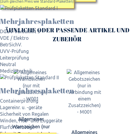
(zum gleichen Preis wie Standard-Plaketten)
Mehrjahres­plaketten
ÄHNLICHE ODER PASSENDE ARTIKEL UND
DGUV Vorschrift 3
ZUBEHÖR
VDE / Elektro
BetrSichV.
UVV-Prüfung
Leiterprüfung
Neutral
Medizintechnik
Mehrjahres­plaketten
Containerprüfung
Lagereinr. u. -geräte
Sicherheit von Regalen
Allgemeines
Winden, Hub- und Zuggeräte
Warnzeichen (nur
Flurförderzeuge
Allgemeines
Fahrzeuge
mit Zusatzzeichen) -