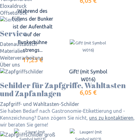
6,05 €
Eloxaldruck
Während des
Offsetdruck
Füllens der Bunker
ist der Aufenthalt
Service
auf der
Bunkerbühne
Datenaustausch
strengs...
Materialien
Weiterverarbeitung
17,23 €
Über uns
Gift! (mit Symbol
W016)
Schilder für Zapfgriffe, Wahltasten
und Zapfanlagen
6,05 €
Zapfgriff- und Wahltasten-Schilder
Sie haben Bedarf nach Gastronomie-Etikettierung und -
Kennzeichnung? Dann zögern Sie nicht,
uns zu kontaktieren
,
wir beraten Sie gerne!