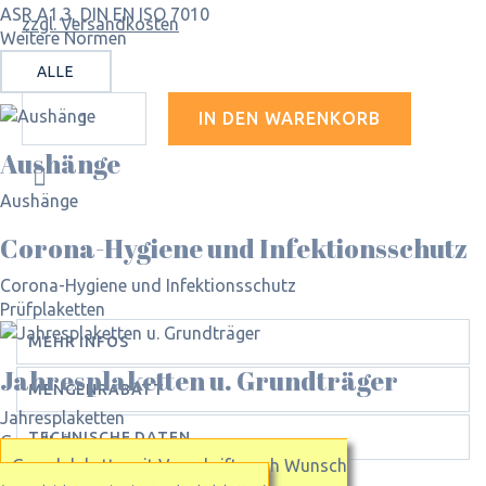
ASR A1.3, DIN EN ISO 7010
zzgl. Versandkosten
Weitere Normen
ALLE
IN DEN WARENKORB
Aushänge
Aushänge
Corona-Hygiene und Infektionsschutz
Corona-Hygiene und Infektionsschutz
Prüfplaketten
MEHR INFOS
Jahres­plaketten u. Grundträger
MENGENRABATT
Jahresplaketten
TECHNISCHE DATEN
Grundträger
Grundplakette mit Vorschrift nach Wunsch