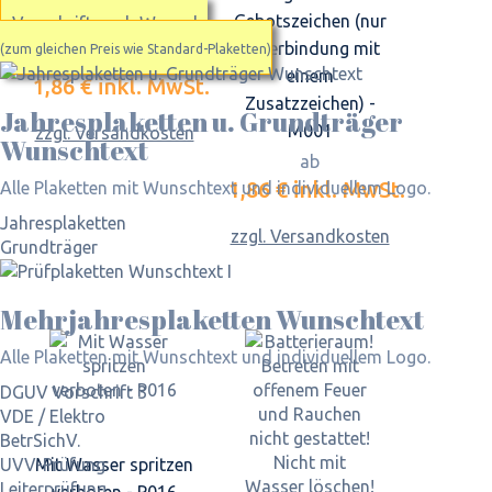
Gebotszeichen (nur
Vorschrift nach Wunsch
W001
in Verbindung mit
(zum gleichen Preis wie Standard-Plaketten)
ab
einem
1,86 €
inkl. MwSt.
Zusatzzeichen) -
Jahres­plaketten u. Grundträger
M001
zzgl. Versandkosten
Wunschtext
ab
1,86 €
inkl. MwSt.
Alle Plaketten mit Wunschtext und individuellem Logo.
Jahresplaketten
zzgl. Versandkosten
Grundträger
Mehrjahres­plaketten Wunschtext
Alle Plaketten mit Wunschtext und individuellem Logo.
DGUV Vorschrift 3
VDE / Elektro
BetrSichV.
UVV-Prüfung
Mit Wasser spritzen
Leiterprüfung