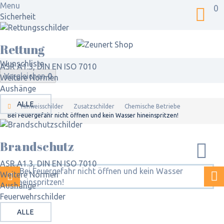
Menu
0
Sicherheit
Rettung
Wunschliste
ASR A1.3, DIN EN ISO 7010
Vergleichen
0
Weitere Normen
Aushänge
ALLE
Hinweisschilder
Zusatzschilder
Chemische Betriebe
Bei Feuergefahr nicht öffnen und kein Wasser hineinspritzen!
Brandschutz
ASR A1.3, DIN EN ISO 7010
Weitere Normen
Aushänge
Feuerwehrschilder
ALLE