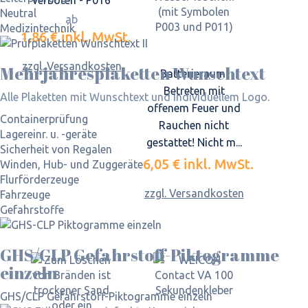
verboten - P016
Neutral
ab
Medizintechnik
1,86 €
inkl. MwSt.
zzgl. Versandkosten
Mehrjahres­plaketten Wunschtext
Batterieraum!
Betreten mit
Alle Plaketten mit Wunschtext und individuellem Logo.
offenem Feuer und
Containerprüfung
Rauchen nicht
Lagereinr. u. -geräte
gestattet! Nicht m...
Sicherheit von Regalen
6,05 €
inkl. MwSt.
Winden, Hub- und Zuggeräte
Flurförderzeuge
zzgl. Versandkosten
Fahrzeuge
Gefahrstoffe
GHS/CLP Gefahrstoff-Piktogramme
einzeln
GHS/CLP Gefahrstoff-Piktogramme einzeln