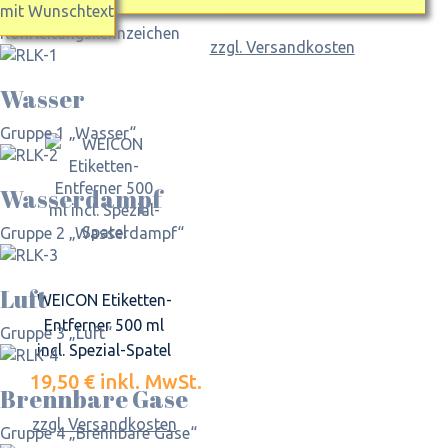
10,50 €
inkl. MwSt.
mit Wunschtext
Rohrleitungskennzeichen
zzgl. Versandkosten
Wasser
Gruppe 1 „Wasser“
Wasserdampf
Gruppe 2 „Wasserdampf“
Luft
WEICON Etiketten-
Entferner 500 ml
Gruppe 3 „Luft“
incl. Spezial-Spatel
19,50 €
inkl. MwSt.
Brennbare Gase
zzgl. Versandkosten
Gruppe 4 „Brennbare Gase“