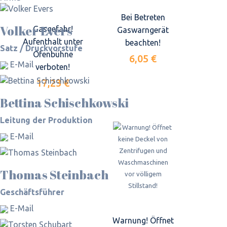
Bei Betreten
Volker Evers
Gasgefahr!
Gaswarngerät
Aufenthalt unter
beachten!
Satz / Druckvorstufe
Ofenbühne
6,05 €
E-Mail
verboten!
17,23 €
Bettina Schischkowski
Leitung der Produktion
E-Mail
Thomas Steinbach
Geschäftsführer
E-Mail
Warnung! Öffnet