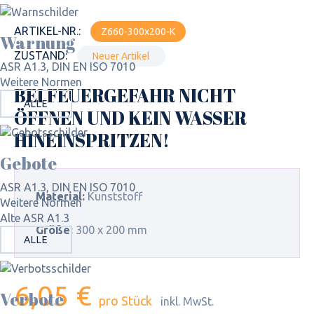
ARTIKEL-NR.:
Z660-300x200-K
Warnung
ZUSTAND:
Neuer Artikel
ASR A1.3, DIN EN ISO 7010
Weitere Normen
BEI FEUERGEFAHR NICHT
ALLE
ÖFFNEN UND KEIN WASSER
HINEINSPRITZEN!
Gebote
ASR A1.3, DIN EN ISO 7010
Material:
Kunststoff
Weitere Normen
Alte ASR A1.3
Größe:
300 x 200 mm
ALLE
6,05 €
Verbote
pro Stück
inkl. MwSt.