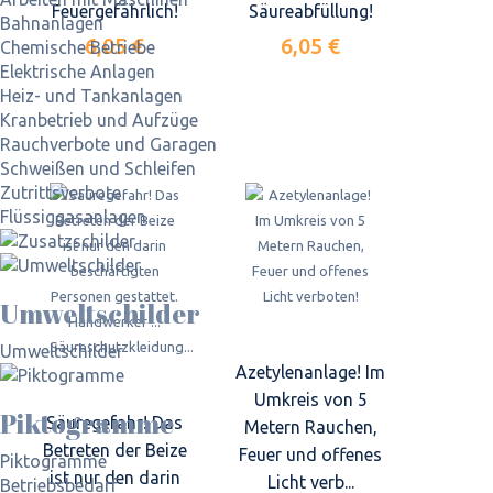
Feuergefährlich!
Säureabfüllung!
Bahnanlagen
6,05 €
6,05 €
Chemische Betriebe
Elektrische Anlagen
Heiz- und Tankanlagen
Kranbetrieb und Aufzüge
Rauchverbote und Garagen
Schweißen und Schleifen
Zutrittsverbote
Flüssiggasanlagen
Umweltschilder
Umweltschilder
Azetylenanlage! Im
Umkreis von 5
Piktogramme
Säuregefahr! Das
Metern Rauchen,
Betreten der Beize
Feuer und offenes
Piktogramme
ist nur den darin
Licht verb...
Betriebsbedarf