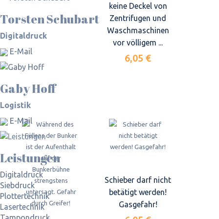
keine Deckel von
Torsten Schubart
Zentrifugen und
Waschmaschinen
Digitaldruck
vor völligem ...
E-Mail
6,05 €
Gaby Hoff
Logistik
E-Mail
Leistungen
Digitaldruck
Schieber darf nicht
Siebdruck
betätigt werden!
Plottertechnik
Gasgefahr!
Lasertechnik
Tampondruck