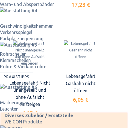
17,23 €
Warn- und Absperrbänder
Geschwindigkeits­hemmer
Verkehrsspiegel
Parkplatz­begrenzung
Rohrschellen
Klemmschellen
Rohre & Vierkantrohre
Lebensgefahr!
PRAXISTIPPS
Lebensgefahr! Nicht
Gashahn nicht
unangeseilt und
öffnen
ohne Aufsicht
6,05 €
Markierungen
einsteigen
Leuchten
6,05 €
Diverses Zubehör / Ersatzteile
WEICON Produkte