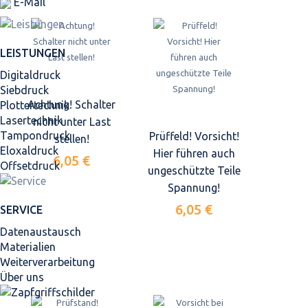
E-Mail
LEISTUNGEN
Digitaldruck
Siebdruck
Achtung! Schalter
Plottertechnik
Lasertechnik
nicht unter Last
Tampondruck
Prüffeld! Vorsicht!
stellen!
Eloxaldruck
Hier führen auch
6,05 €
Offsetdruck
ungeschützte Teile
Spannung!
6,05 €
SERVICE
Datenaustausch
Materialien
Weiterverarbeitung
Über uns