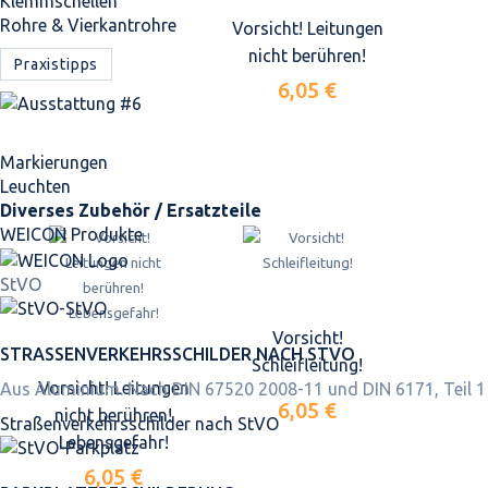
Klemmschellen
Rohre & Vierkantrohre
Vorsicht! Leitungen
nicht berühren!
Praxistipps
6,05 €
Markierungen
Leuchten
Diverses Zubehör / Ersatzteile
WEICON Produkte
StVO
Vorsicht!
STRASSEN­VERKEHRS­SCHILDER NACH STVO
Schleifleitung!
Vorsicht! Leitungen
Aus Aluminium. Nach DIN 67520 2008-11 und DIN 6171, Teil 1
6,05 €
nicht berühren!
Straßen­verkehrs­schilder nach StVO
Lebensgefahr!
6,05 €