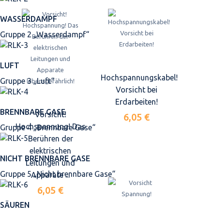
WASSERDAMPF
Gruppe 2 „Wasserdampf“
LUFT
Hochspannungskabel!
Gruppe 3 „Luft“
Vorsicht bei
Erdarbeiten!
BRENNBARE GASE
Vorsicht!
6,05 €
Hochspannung! Das
Gruppe 4 „Brennbare Gase“
Berühren der
elektrischen
NICHT BRENNBARE GASE
Leitungen und
Gruppe 5 „Nicht brennbare Gase“
Apparate ...
6,05 €
SÄUREN