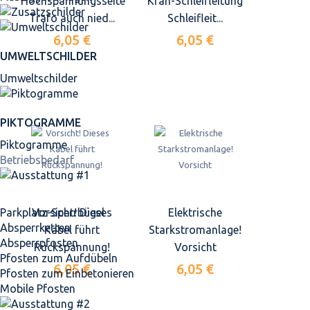
Hochspannungsseite
Kran-Schleifleitung
Trafo auch nied...
Schleifleit...
6,05 €
6,05 €
UMWELTSCHILDER
Umweltschilder
PIKTOGRAMME
Piktogramme
Betriebsbedarf
Parkplatz-Sperrbügel
Vorsicht! Dieses
Elektrische
Absperrketten
Kabel führt
Starkstromanlage!
Absperrpfosten
Rückspannung!
Vorsicht
Pfosten zum Aufdübeln
6,05 €
6,05 €
Pfosten zum Einbetonieren
Mobile Pfosten