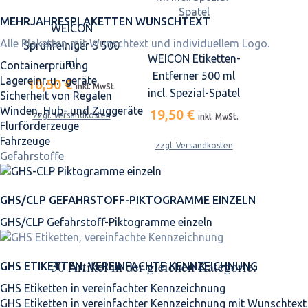
MEHRJAHRES­PLAKETTEN WUNSCHTEXT
WEICON
Alle Plaketten mit Wunschtext und individuellem Logo.
Sprühreiniger S 500
WEICON Etiketten-
ml
Containerprüfung
Entferner 500 ml
Lagereinr. u. -geräte
10,50 €
inkl. MwSt.
incl. Spezial-Spatel
Sicherheit von Regalen
Winden, Hub- und Zuggeräte
19,50 €
zzgl. Versandkosten
inkl. MwSt.
Flurförderzeuge
Fahrzeuge
zzgl. Versandkosten
Gefahrstoffe
GHS/CLP GEFAHRSTOFF-PIKTOGRAMME EINZELN
GHS/CLP Gefahrstoff-Piktogramme einzeln
30 Artikel in der gleichen Kategorie:
GHS ETIKETTEN, VEREINFACHTE KENNZEICHNUNG
GHS Etiketten in vereinfachter Kennzeichnung
GHS Etiketten in vereinfachter Kennzeichnung mit Wunschtext