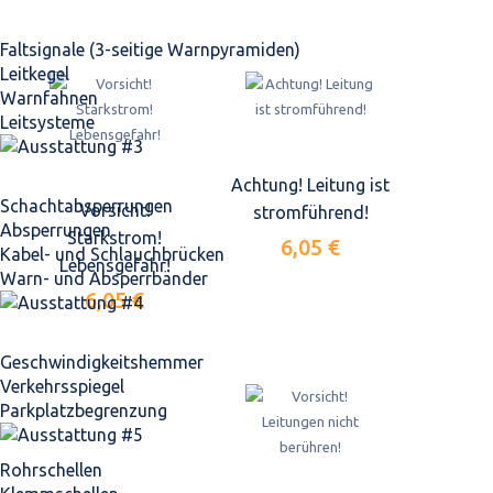
Faltsignale (3-seitige Warnpyramiden)
Leitkegel
Warnfahnen
Leitsysteme
Achtung! Leitung ist
Schacht­absperrungen
Vorsicht!
stromführend!
Absperrungen
Starkstrom!
6,05 €
Kabel- und Schlauchbrücken
Lebensgefahr!
Warn- und Absperrbänder
6,05 €
Geschwindigkeits­hemmer
Verkehrsspiegel
Parkplatz­begrenzung
Rohrschellen