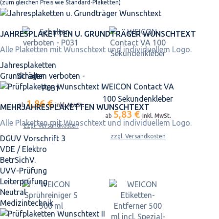
(zum gleichen Preis wie Standard-Plaketten)
JAHRES­PLAKETTEN U. GRUNDTRÄGER WUNSCHTEXT
Alle Plaketten mit Wunschtext und individuellem Logo.
Jahresplaketten
Grundträger
Schalten verboten -
WEICON Contact VA
P031
100 Sekundenkleber
1,86 €
ab
inkl. MwSt.
MEHRJAHRES­PLAKETTEN WUNSCHTEXT
5,83 €
ab
inkl. MwSt.
Alle Plaketten mit Wunschtext und individuellem Logo.
zzgl. Versandkosten
zzgl. Versandkosten
DGUV Vorschrift 3
VDE / Elektro
BetrSichV.
UVV-Prüfung
Leiterprüfung
Neutral
Medizintechnik