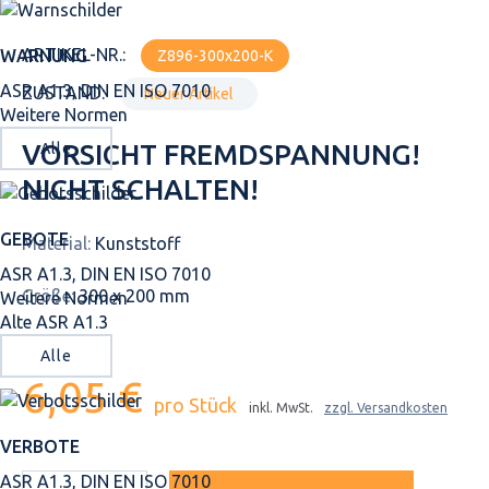
ARTIKEL-NR.:
WARNUNG
Z896-300x200-K
ASR A1.3, DIN EN ISO 7010
ZUSTAND:
Neuer Artikel
Weitere Normen
VORSICHT FREMDSPANNUNG!
Alle
NICHT SCHALTEN!
GEBOTE
Material:
Kunststoff
ASR A1.3, DIN EN ISO 7010
Größe:
300 x 200 mm
Weitere Normen
Alte ASR A1.3
Alle
6,05 €
pro Stück
inkl. MwSt.
zzgl. Versandkosten
VERBOTE
ASR A1.3, DIN EN ISO 7010