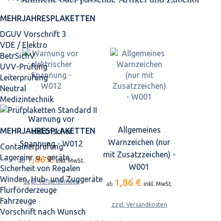
MEHRJAHRES­PLAKETTEN
DGUV Vorschrift 3
VDE / Elektro
BetrSichV.
UVV-Prüfung
Leiterprüfung
Neutral
Medizintechnik
Warnung vor
Allgemeines
MEHRJAHRES­PLAKETTEN
elektrischer
Warnzeichen (nur
Spannung - W012
Containerprüfung
mit Zusatzzeichen) -
Lagereinr. u. -geräte
1,86 €
ab
inkl. MwSt.
W001
Sicherheit von Regalen
Winden, Hub- und Zuggeräte
1,86 €
zzgl. Versandkosten
ab
inkl. MwSt.
Flurförderzeuge
Fahrzeuge
zzgl. Versandkosten
Vorschrift nach Wunsch