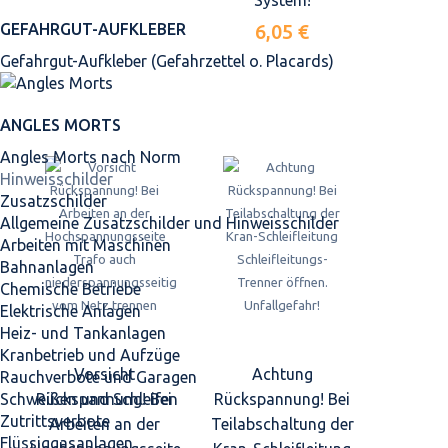
System!
GEFAHRGUT-AUFKLEBER
6,05 €
Gefahrgut-Aufkleber (Gefahrzettel o. Placards)
ANGLES MORTS
Angles Morts nach Norm
Hinweisschilder
Zusatzschilder
Allgemeine Zusatzschilder und Hinweisschilder
Arbeiten mit Maschinen
Bahnanlagen
Chemische Betriebe
Elektrische Anlagen
Heiz- und Tankanlagen
Kranbetrieb und Aufzüge
Vorsicht
Achtung
Rauchverbote und Garagen
Rückspannung! Bei
Rückspannung! Bei
Schweißen und Schleifen
Zutrittsverbote
Arbeiten an der
Teilabschaltung der
Flüssiggasanlagen