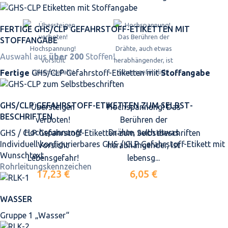
FERTIGE GHS/CLP GEFAHRSTOFF-ETIKETTEN MIT
STOFFANGABE
Auswahl aus
über 200
Stoffen!
Fertige
GHS/CLP Gefahrstoff-Etiketten mit
Stoffangabe
GHS/CLP GEFAHRSTOFF-ETIKETTEN ZUM SELBST­
Übersteigen
Hochspannung! Das
BESCHRIFTEN
verboten!
Berühren der
Hochspannung!
Drähte, auch etwas
GHS / CLP Gefahrstoff-Etiketten zum Selbstbeschriften
Individuell konfigurierbares GHS / CLP Gefahrstoff-Etikett mit
Vorsicht
herabhängender, ist
Wunschtext
Lebensgefahr!
lebensg...
Rohrleitungskennzeichen
17,23 €
6,05 €
WASSER
Gruppe 1 „Wasser“