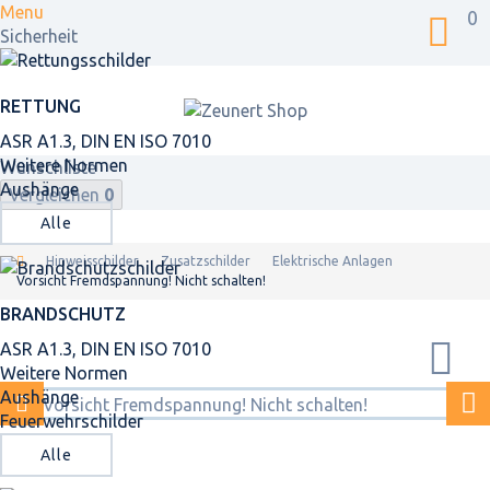
Menu
0
Sicherheit
RETTUNG
ASR A1.3, DIN EN ISO 7010
Weitere Normen
Wunschliste
Aushänge
Vergleichen
0
Alle
Hinweisschilder
Zusatzschilder
Elektrische Anlagen
Vorsicht Fremdspannung! Nicht schalten!
BRANDSCHUTZ
ASR A1.3, DIN EN ISO 7010
Weitere Normen
Aushänge
Feuerwehrschilder
Alle