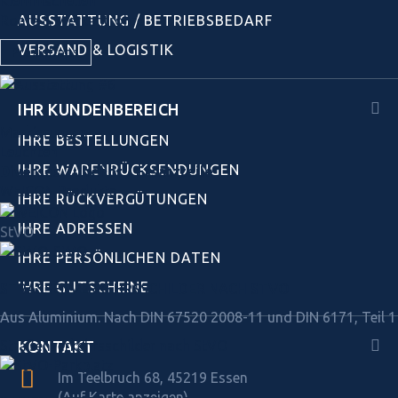
Klemmschellen
AUSSTATTUNG / BETRIEBSBEDARF
Rohre & Vierkantrohre
VERSAND & LOGISTIK
Praxistipps
IHR KUNDENBEREICH
Markierungen
IHRE BESTELLUNGEN
Leuchten
IHRE WARENRÜCKSENDUNGEN
Diverses Zubehör / Ersatzteile
WEICON Produkte
IHRE RÜCKVERGÜTUNGEN
IHRE ADRESSEN
StVO
IHRE PERSÖNLICHEN DATEN
IHRE GUTSCHEINE
STRASSEN­VERKEHRS­SCHILDER NACH STVO
Aus Aluminium. Nach DIN 67520 2008-11 und DIN 6171, Teil 1
KONTAKT
Straßen­verkehrs­schilder nach StVO
Im Teelbruch 68, 45219 Essen
(Auf Karte anzeigen)