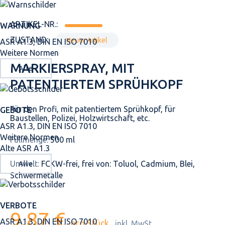
ARTIKEL-NR.:
WARNUNG
ZUSTAND:
Neuer Artikel
ASR A1.3, DIN EN ISO 7010
Weitere Normen
MARKIERSPRAY, MIT
Alle
PATENTIERTEM SPRÜHKOPF
Für den Profi, mit patentiertem Sprühkopf, für
GEBOTE
Baustellen, Polizei, Holzwirtschaft, etc.
ASR A1.3, DIN EN ISO 7010
Weitere Normen
Füllmenge:
500 ml
Alte ASR A1.3
Umwelt:
FCKW-frei, frei von: Toluol, Cadmium, Blei,
Alle
Schwermetalle
VERBOTE
9,87 €
ASR A1.3, DIN EN ISO 7010
pro Stück
inkl. MwSt.