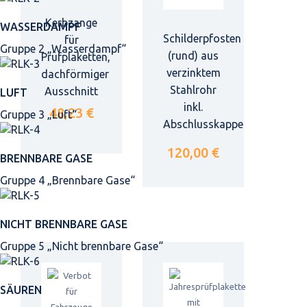
Kerbzange
WASSERDAMPF
Schilderpfosten
für
Gruppe 2 „Wasserdampf“
(rund) aus
Prüfplaketten,
verzinktem
dachförmiger
Stahlrohr
Ausschnitt
LUFT
inkl.
48,23 €
Gruppe 3 „Luft“
Abschlusskappe
120,00 €
BRENNBARE GASE
Gruppe 4 „Brennbare Gase“
NICHT BRENNBARE GASE
Gruppe 5 „Nicht brennbare Gase“
SÄUREN