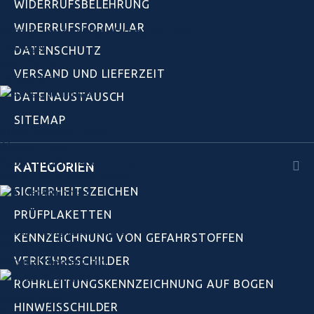
WIDERRUFSBELEHRUNG
WIDERRUFSFORMULAR
Faltsignale (3-seitige Warnpyramiden)
Leitkegel
DATENSCHUTZ
Warnfahnen
VERSAND UND LIEFERZEIT
Leitsysteme
DATENAUSTAUSCH
SITEMAP
Schacht­absperrungen
Absperrungen
Kabel- und Schlauchbrücken
KATEGORIEN
Warn- und Absperrbänder
SICHERHEITSZEICHEN
PRÜFPLAKETTEN
Geschwindigkeits­hemmer
KENNZEICHNUNG VON GEFAHRSTOFFEN
Verkehrsspiegel
VERKEHRSSCHILDER
Parkplatz­begrenzung
ROHRLEITUNGSKENNZEICHNUNG AUF BOGEN
Rohrschellen
HINWEISSCHILDER