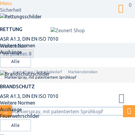
Menu
0
Sicherheit
RETTUNG
ASR A1.3, DIN EN ISO 7010
Weitere Normen
Wunschliste
Aushänge
Vergleichen
0
Alle
Ausstattung / Betriebsbedarf
Markierutensilien
Markierspray, mit patentiertem Sprühkopf
BRANDSCHUTZ
ASR A1.3, DIN EN ISO 7010
Weitere Normen
Aushänge
Feuerwehrschilder
Alle