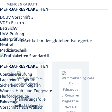
MENGENRABATT
MEHRJAHRES­PLAKETTEN
DGUV Vorschrift 3
VDE / Elektro
BetrSichV.
UVV-Prüfung
4 Artikel in der gleichen Kategorie:
Leiterprüfung
Neutral
Medizintechnik
MEHRJAHRES­PLAKETTEN
Containerprüfung
Lagereinr. u. -geräte
Sicherheit von Regalen
Winden, Hub- und Zuggeräte
Flurförderzeuge
Markierungsfolie,
Fahrzeuge
selbstklebend
Vorschrift nach Wunsch