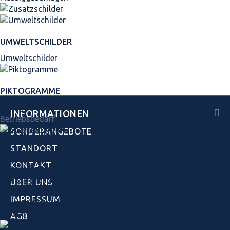
UMWELTSCHILDER
Umweltschilder
PIKTOGRAMME
Piktogramme
INFORMATIONEN
Betriebsbedarf
SONDERANGEBOTE
STANDORT
Parkplatz-Sperrbügel
KONTAKT
Absperrketten
Absperrpfosten
ÜBER UNS
Pfosten zum Aufdübeln
IMPRESSUM
Pfosten zum Einbetonieren
Mobile Pfosten
AGB