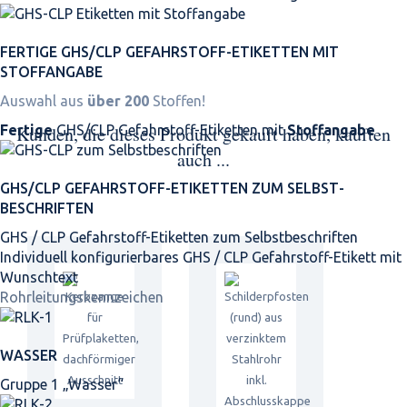
FERTIGE GHS/CLP GEFAHRSTOFF-ETIKETTEN MIT
STOFFANGABE
Auswahl aus
über 200
Stoffen!
Fertige
GHS/CLP Gefahrstoff-Etiketten mit
Stoffangabe
Kunden, die dieses Produkt gekauft haben, kauften
auch ...
GHS/CLP GEFAHRSTOFF-ETIKETTEN ZUM SELBST­
BESCHRIFTEN
GHS / CLP Gefahrstoff-Etiketten zum Selbstbeschriften
Individuell konfigurierbares GHS / CLP Gefahrstoff-Etikett mit
Wunschtext
Rohrleitungskennzeichen
WASSER
Gruppe 1 „Wasser“