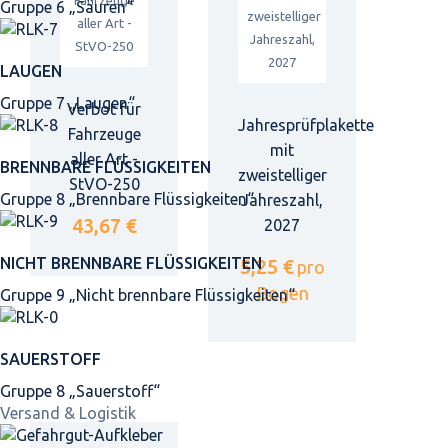
Gruppe 6 „Säuren“
LAUGEN
Gruppe 7 „Laugen“
Verbot für
Jahresprüfplakette
Fahrzeuge
mit
aller Art -
BRENNBARE FLÜSSIGKEITEN
zweistelliger
StVO-250
Gruppe 8 „Brennbare Flüssigkeiten“
Jahreszahl,
43,67 €
2027
NICHT BRENNBARE FLÜSSIGKEITEN
5,25 €
pro
Bogen
Gruppe 9 „Nicht brennbare Flüssigkeiten“
SAUERSTOFF
Gruppe 8 „Sauerstoff“
Versand & Logistik