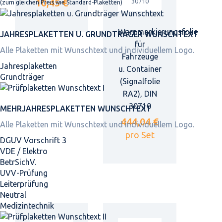
10,45 €
(zum gleichen Preis wie Standard-Plaketten)
Warnmarkierungsfolie
JAHRES­PLAKETTEN U. GRUNDTRÄGER WUNSCHTEXT
für
Alle Plaketten mit Wunschtext und individuellem Logo.
Fahrzeuge
Jahresplaketten
u. Container
Grundträger
(Signalfolie
RA2), DIN
30710
MEHRJAHRES­PLAKETTEN WUNSCHTEXT
444,04 €
Alle Plaketten mit Wunschtext und individuellem Logo.
pro Set
DGUV Vorschrift 3
VDE / Elektro
BetrSichV.
UVV-Prüfung
Leiterprüfung
Neutral
Medizintechnik