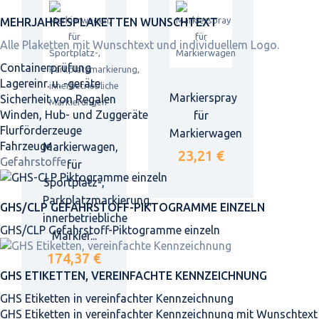
MEHRJAHRES­PLAKETTEN WUNSCHTEXT
Alle Plaketten mit Wunschtext und individuellem Logo.
Containerprüfung
Lagereinr. u. -geräte
Markierspray
Sicherheit von Regalen
Winden, Hub- und Zuggeräte
für
Flurförderzeuge
Markierwagen
Fahrzeuge
Markierwagen,
23,21 €
Gefahrstoffe
für
Sportplatz-,
Parkplatzmarkierung,
GHS/CLP GEFAHRSTOFF-PIKTOGRAMME EINZELN
innerbetriebliche
GHS/CLP Gefahrstoff-Piktogramme einzeln
Markier...
174,37 €
GHS ETIKETTEN, VEREINFACHTE KENNZEICHNUNG
GHS Etiketten in vereinfachter Kennzeichnung
GHS Etiketten in vereinfachter Kennzeichnung mit Wunschtext