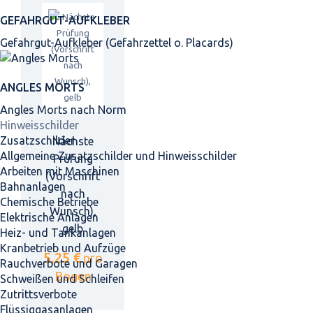
GEFAHRGUT-AUFKLEBER
Gefahrgut-Aufkleber (Gefahrzettel o. Placards)
ANGLES MORTS
Angles Morts nach Norm
Hinweisschilder
Zusatzschilder
Nächste
Allgemeine Zusatzschilder und Hinweisschilder
Prüfung
Arbeiten mit Maschinen
(Vorschrift
Bahnanlagen
nach
Chemische Betriebe
Wunsch),
Elektrische Anlagen
gelb
Heiz- und Tankanlagen
Kranbetrieb und Aufzüge
5,25 €
pro
Rauchverbote und Garagen
Bogen
Schweißen und Schleifen
Zutrittsverbote
Flüssiggasanlagen