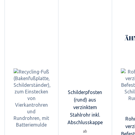
ÄH
Schilderpfosten
(rund) aus
verzinktem
Stahlrohr inkl.
Rohr
Abschlusskappe
verz
ab
Befes