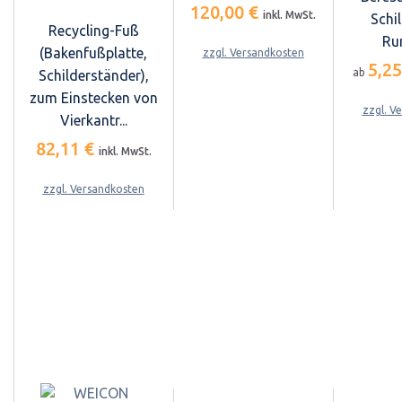
120,00 €
inkl. MwSt.
Schi
Recycling-Fuß
Ru
(Bakenfußplatte,
zzgl. Versandkosten
5,2
ab
Schilderständer),
zum Einstecken von
zzgl. V
Vierkantr...
82,11 €
inkl. MwSt.
zzgl. Versandkosten