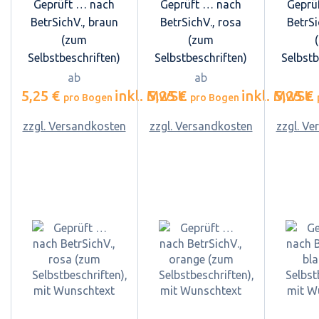
Geprüft … nach
Geprüft … nach
Geprü
BetrSichV., braun
BetrSichV., rosa
BetrSi
(zum
(zum
Selbstbeschriften)
Selbstbeschriften)
Selbstb
ab
ab
5,25 €
inkl. MwSt.
5,25 €
inkl. MwSt.
5,25 €
pro Bogen
pro Bogen
zzgl. Versandkosten
zzgl. Versandkosten
zzgl. V