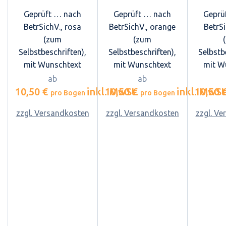
Geprüft … nach
Geprüft … nach
Geprü
BetrSichV., rosa
BetrSichV., orange
BetrSi
(zum
(zum
Selbstbeschriften),
Selbstbeschriften),
Selbstb
mit Wunschtext
mit Wunschtext
mit W
ab
ab
10,50 €
inkl. MwSt.
10,50 €
inkl. MwSt
10,50 
pro Bogen
pro Bogen
zzgl. Versandkosten
zzgl. Versandkosten
zzgl. V