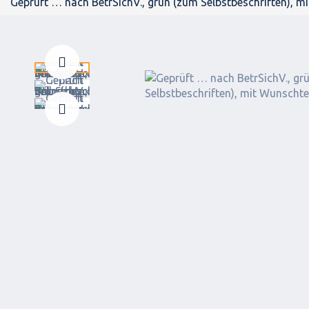
Geprüft … nach BetrSichV., grün (zum Selbstbeschriften), m
Zurück
Weiter