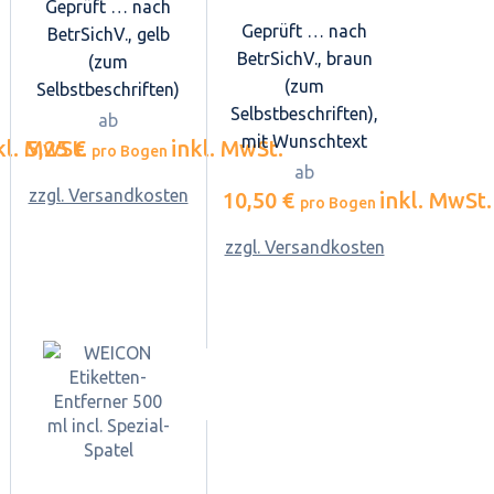
Geprüft … nach
Geprüft … nach
BetrSichV., gelb
BetrSichV., braun
(zum
(zum
Selbstbeschriften)
Selbstbeschriften),
ab
mit Wunschtext
kl. MwSt.
5,25 €
inkl. MwSt.
pro Bogen
ab
zzgl. Versandkosten
10,50 €
inkl. MwSt.
pro Bogen
zzgl. Versandkosten