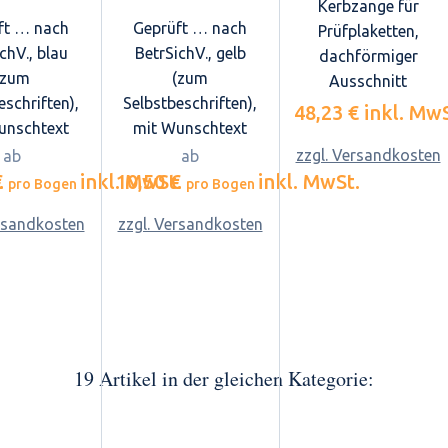
Kerbzange für
ft … nach
Geprüft … nach
Prüfplaketten,
chV., blau
BetrSichV., gelb
dachförmiger
(zum
(zum
Ausschnitt
eschriften),
Selbstbeschriften),
48,23 €
inkl. MwS
unschtext
mit Wunschtext
zzgl. Versandkosten
ab
ab
.
€
inkl. MwSt.
10,50 €
inkl. MwSt.
pro Bogen
pro Bogen
ersandkosten
zzgl. Versandkosten
19 Artikel in der gleichen Kategorie: