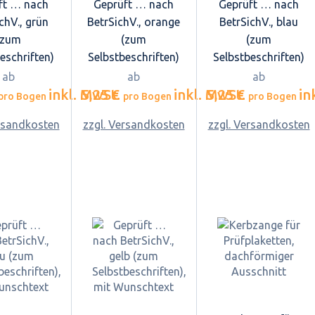
ft … nach
Geprüft … nach
Geprüft … nach
chV., grün
BetrSichV., orange
BetrSichV., blau
(zum
(zum
(zum
eschriften)
Selbstbeschriften)
Selbstbeschriften)
ab
ab
ab
inkl. MwSt.
5,25 €
inkl. MwSt.
5,25 €
in
pro Bogen
pro Bogen
pro Bogen
ersandkosten
zzgl. Versandkosten
zzgl. Versandkosten