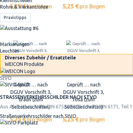
Klemmschellen
5,25 €
5,25 €
pro Bogen
pro Bogen
Rohre & Vierkantrohre
Praxistipps
Markierungen
Leuchten
Diverses Zubehör / Ersatzteile
WEICON Produkte
StVO
Geprüft … nach
Geprüft … nach
DGUV Vorschrift 3,
DGUV Vorschrift 3,
STRASSEN­VERKEHRS­SCHILDER NACH STVO
braun (zum
rosa (zum
Aus Aluminium. Nach DIN 67520 2008-11 und DIN 6171, Teil 1
Selbstbeschriften)
Selbstbeschriften)
Straßen­verkehrs­schilder nach StVO
5,25 €
5,25 €
pro Bogen
pro Bogen