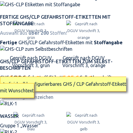
FERTIGE GHS/CLP GEFAHRSTOFF-ETIKETTEN MIT
STOFFANGABE
Auswahl aus
über 200
Stoffen!
Fertige
GHS/CLP Gefahrstoff-Etiketten mit
Stoffangabe
Geprüft nach DGUV
Geprüft nach DGUV
GHS/CLP GEFAHRSTOFF-ETIKETTEN ZUM SELBST­
Vorschrift 3, grün
Vorschrift 3, orange
BESCHRIFTEN
5,25 €
5,25 €
pro Bogen
pro Bogen
GHS / CLP Gefahrstoff-Etiketten zum Selbstbeschriften
Individuell konfigurierbares GHS / CLP Gefahrstoff-Etikett
mit Wunschtext
Rohrleitungskennzeichen
WASSER
Gruppe 1 „Wasser“