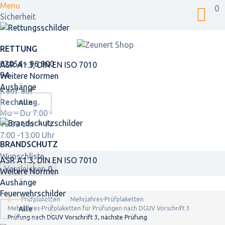
Menu
0
Sicherheit
RETTUNG
02054 - 96 900
ASR A1.3, DIN EN ISO 7010
94
Weitere Normen
Aushänge
Kauf auf
Rechnung.
Alle
Mo – Do 7:00 -
16:00 Uhr • Fr
7:00 -13:00 Uhr
BRANDSCHUTZ
Wunschliste
ASR A1.3, DIN EN ISO 7010
Vergleichen
0
Weitere Normen
Aushänge
Feuerwehrschilder
Prüfplaketten
Mehrjahres-Prüfplaketten
Mehrjahres-Prüfplaketten für Prüfungen nach DGUV Vorschrift 3
Alle
Prüfung nach DGUV Vorschrift 3, nächste Prüfung