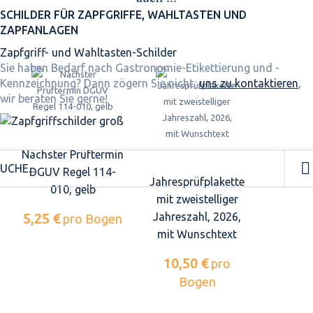
SCHILDER FÜR ZAPFGRIFFE, WAHLTASTEN UND
ZAPFANLAGEN
Zapfgriff- und Wahltasten-Schilder
Sie haben Bedarf nach Gastronomie-Etikettierung und -
Kennzeichnung? Dann zögern Sie nicht,
uns zu kontaktieren
,
wir beraten Sie gerne!
Nächster Prüftermin
DGUV Regel 114-
Jahresprüfplakette
010, gelb
mit zweistelliger
5,25 €
Jahreszahl, 2026,
pro Bogen
mit Wunschtext
10,50 €
pro
Bogen