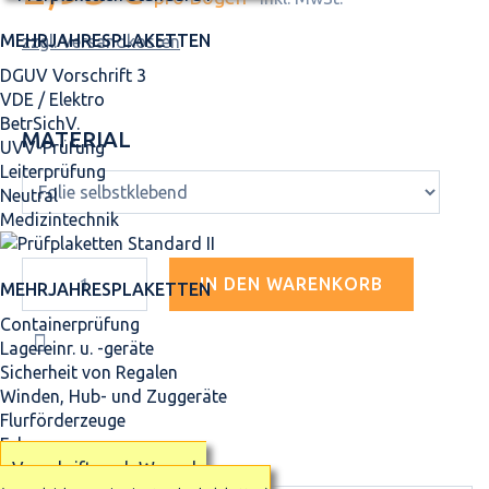
MEHRJAHRES­PLAKETTEN
zzgl. Versandkosten
DGUV Vorschrift 3
VDE / Elektro
BetrSichV.
MATERIAL
UVV-Prüfung
Leiterprüfung
Neutral
Medizintechnik
IN DEN WARENKORB
MEHRJAHRES­PLAKETTEN
Containerprüfung
Lagereinr. u. -geräte
Sicherheit von Regalen
Winden, Hub- und Zuggeräte
Flurförderzeuge
Fahrzeuge
Vorschrift nach Wunsch