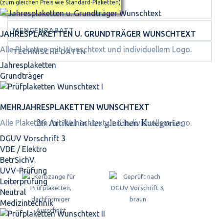
(zum gleichen Preis wie Standard-Plaketten)
MEHR INFOS
MENGENRABATT
JAHRES­PLAKETTEN U. GRUNDTRÄGER WUNSCHTEXT
Alle Plaketten mit Wunschtext und individuellem Logo.
TECHNISCHE DATEN
Jahresplaketten
Grundträger
MEHRJAHRES­PLAKETTEN WUNSCHTEXT
26 Artikel in der gleichen Kategorie:
Alle Plaketten mit Wunschtext und individuellem Logo.
DGUV Vorschrift 3
VDE / Elektro
BetrSichV.
UVV-Prüfung
Leiterprüfung
Neutral
Medizintechnik