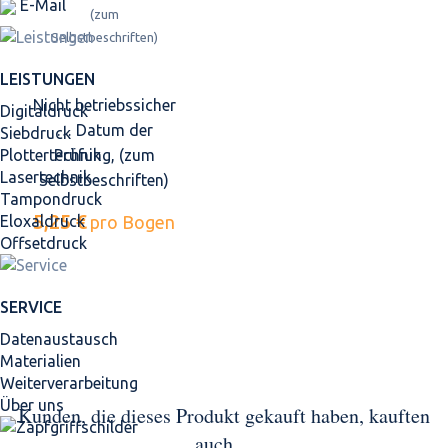
E-Mail
LEISTUNGEN
Nicht betriebssicher
Digitaldruck
… Datum der
Siebdruck
Plottertechnik
Prüfung, (zum
Lasertechnik
Selbstbeschriften)
Tampondruck
5,25 €
Eloxaldruck
pro Bogen
Offsetdruck
SERVICE
Datenaustausch
Materialien
Weiterverarbeitung
Über uns
Kunden, die dieses Produkt gekauft haben, kauften
auch ...