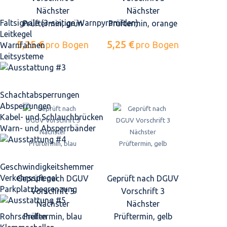
Nächster
Nächster
Faltsignale (3-seitige Warnpyramiden)
Prüftermin, grün
Prüftermin, orange
Leitkegel
5,25 €
5,25 €
pro Bogen
pro Bogen
Warnfahnen
Leitsysteme
Schacht­absperrungen
Absperrungen
Kabel- und Schlauchbrücken
Warn- und Absperrbänder
Geschwindigkeits­hemmer
Verkehrsspiegel
Geprüft nach DGUV
Geprüft nach DGUV
Parkplatz­begrenzung
Vorschrift 3
Vorschrift 3
Nächster
Nächster
Prüftermin, blau
Prüftermin, gelb
Rohrschellen