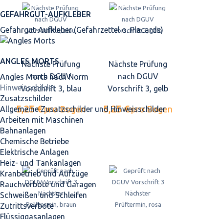
GEFAHRGUT-AUFKLEBER
Gefahrgut-Aufkleber (Gefahrzettel o. Placards)
ANGLES MORTS
Nächste Prüfung
Nächste Prüfung
nach DGUV
nach DGUV
Angles Morts nach Norm
Hinweisschilder
Vorschrift 3, blau
Vorschrift 3, gelb
Zusatzschilder
5,25 €
5,25 €
pro Bogen
pro Bogen
Allgemeine Zusatzschilder und Hinweisschilder
Arbeiten mit Maschinen
Bahnanlagen
Chemische Betriebe
Elektrische Anlagen
Heiz- und Tankanlagen
Kranbetrieb und Aufzüge
Rauchverbote und Garagen
Schweißen und Schleifen
Zutrittsverbote
Flüssiggasanlagen