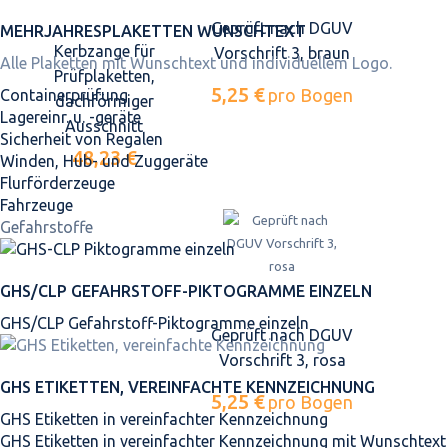
Geprüft nach DGUV
MEHRJAHRES­PLAKETTEN WUNSCHTEXT
Kerbzange für
Vorschrift 3, braun
Alle Plaketten mit Wunschtext und individuellem Logo.
Prüfplaketten,
5,25 €
pro Bogen
Containerprüfung
dachförmiger
Lagereinr. u. -geräte
Ausschnitt
Sicherheit von Regalen
48,23 €
Winden, Hub- und Zuggeräte
Flurförderzeuge
Fahrzeuge
Gefahrstoffe
GHS/CLP GEFAHRSTOFF-PIKTOGRAMME EINZELN
GHS/CLP Gefahrstoff-Piktogramme einzeln
Geprüft nach DGUV
Vorschrift 3, rosa
GHS ETIKETTEN, VEREINFACHTE KENNZEICHNUNG
5,25 €
pro Bogen
GHS Etiketten in vereinfachter Kennzeichnung
GHS Etiketten in vereinfachter Kennzeichnung mit Wunschtext