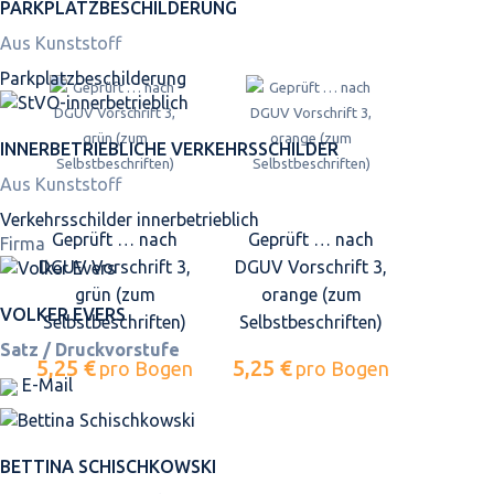
PARKPLATZ­BESCHILDERUNG
Aus Kunststoff
Parkplatz­beschilderung
INNER­BETRIEBLICHE VERKEHRS­SCHILDER
Aus Kunststoff
Verkehrsschilder innerbetrieblich
Geprüft … nach
Geprüft … nach
Firma
DGUV Vorschrift 3,
DGUV Vorschrift 3,
grün (zum
orange (zum
VOLKER EVERS
Selbstbeschriften)
Selbstbeschriften)
Satz / Druckvorstufe
5,25 €
5,25 €
pro Bogen
pro Bogen
E-Mail
BETTINA SCHISCHKOWSKI