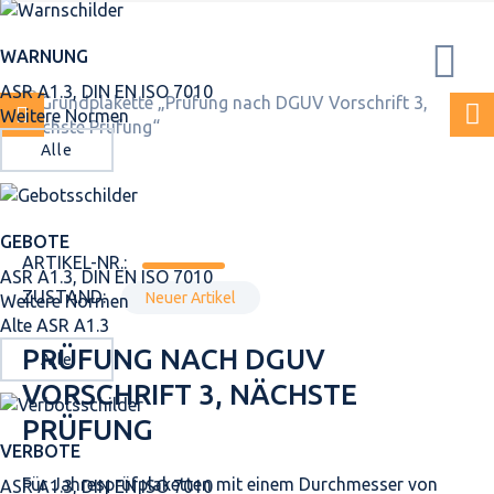
WARNUNG
ASR A1.3, DIN EN ISO 7010
Weitere Normen
Alle
GEBOTE
ARTIKEL-NR.:
ASR A1.3, DIN EN ISO 7010
ZUSTAND:
Neuer Artikel
Weitere Normen
Alte ASR A1.3
PRÜFUNG NACH DGUV
Alle
VORSCHRIFT 3, NÄCHSTE
PRÜFUNG
VERBOTE
Für Jahresprüfplaketten mit einem Durchmesser von
ASR A1.3, DIN EN ISO 7010