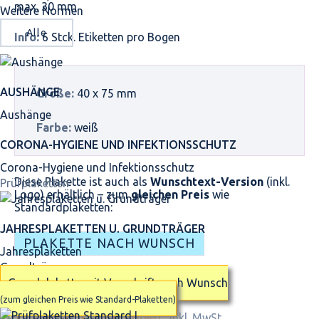
max. 30 mm.
Weitere Normen
Alle
Info:
6 Stck. Etiketten pro Bogen
AUSHÄNGE
Größe:
40 x 75 mm
Aushänge
Farbe:
weiß
CORONA-HYGIENE UND INFEKTIONSSCHUTZ
Corona-Hygiene und Infektionsschutz
Diese Plakette ist auch als
Wunschtext-Version
(inkl.
Prüfplaketten
Logo) erhältlich – zum
gleichen Preis
wie
Standardplaketten:
JAHRES­PLAKETTEN U. GRUNDTRÄGER
PLAKETTE NACH WUNSCH
Jahresplaketten
Grundträger
Grundplakette mit Vorschrift nach Wunsch
(zum gleichen Preis wie Standard-Plaketten)
2,93 €
pro Bogen
inkl. MwSt.