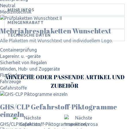
Neutral
MEHR INFOS
Medizintechnik
MENGENRABATT
Mehrjahres­plaketten Wunschtext
TECHNISCHE DATEN
Alle Plaketten mit Wunschtext und individuellem Logo.
Containerprüfung
Lagereinr. u. -geräte
Sicherheit von Regalen
Winden, Hub- und Zuggeräte
Flurförderzeuge
ÄHNLICHE ODER PASSENDE ARTIKEL UND
Fahrzeuge
ZUBEHÖR
Gefahrstoffe
GHS/CLP Gefahrstoff-Piktogramme
einzeln
GHS/CLP Gefahrstoff-Piktogramme einzeln