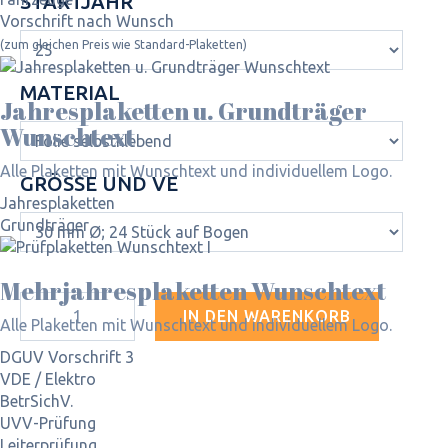
STARTJAHR
Vorschrift nach Wunsch
(zum gleichen Preis wie Standard-Plaketten)
MATERIAL
Jahres­plaketten u. Grundträger
Wunschtext
Alle Plaketten mit Wunschtext und individuellem Logo.
GRÖSSE UND VE
Jahresplaketten
Grundträger
Mehrjahres­plaketten Wunschtext
IN DEN WARENKORB
Alle Plaketten mit Wunschtext und individuellem Logo.
DGUV Vorschrift 3
VDE / Elektro
BetrSichV.
UVV-Prüfung
Leiterprüfung