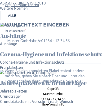
ASR A1.3, DIN EN ISO 7010
zzgl. Versandkosten
Weitere Normen
ALLE
WUNSCHTEXT EINGEBEN
*
Ihr Wunschtext
Aushänge
Aushänge
Corona-Hygiene und Infektionsschutz
Corona-Hygiene und Infektionsschutz
Prüfplaketten
Wenn Sie den kompletten Plakettentext ändern
möchten, geben Sie einfach über und unter den
Firmenangaben Ihren Wunschtext ein. Beispiel:
Jahres­plaketten u. Grundträger
Geprüft
Jahresplaketten
Muster GmbH
Grundträger
01234 - 12 34 56
Grundplakette mit Vorschrift nach Wunsch
Ihre-Vorschrift