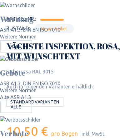
Warnung
ARTIKEL-NR.:
ZUSTAND:
Neuer Artikel
ASR A1.3, DIN EN ISO 7010
Weitere Normen
NÄCHSTE INSPEKTION, ROSA,
ALLE
MIT WUNSCHTEXT
Gebote
Farbe:
rosa RAL 3015
ASR A1.3, DIN EN ISO 7010
Auch in folgenden Varianten erhältlich:
Weitere Normen
Alte ASR A1.3
STANDARDVARIANTEN
ALLE
10,50 €
Verbote
pro Bogen
inkl. MwSt.