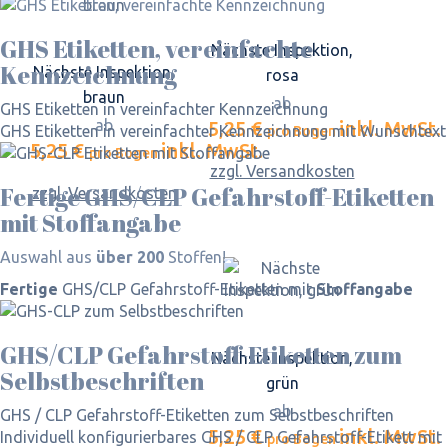
GHS Etiketten, vereinfachte
Nächste Inspektion,
Kennzeichnung
Nächste Inspektion,
rosa
braun
ab
GHS Etiketten in vereinfachter Kennzeichnung
ab
5,25 €
inkl. MwSt.
GHS Etiketten in vereinfachter Kennzeichnung mit Wunschtext
pro Bogen
5,25 €
inkl. MwSt.
pro Bogen
zzgl. Versandkosten
Fertige GHS/CLP Gefahrstoff-Etiketten
zzgl. Versandkosten
mit Stoffangabe
Auswahl aus
über 200
Stoffen!
Fertige
GHS/CLP Gefahrstoff-Etiketten mit
Stoffangabe
GHS/CLP Gefahrstoff-Etiketten zum
Nächste Inspektion,
Selbst­beschriften
grün
ab
GHS / CLP Gefahrstoff-Etiketten zum Selbstbeschriften
5,25 €
inkl. MwSt.
Individuell konfigurierbares GHS / CLP Gefahrstoff-Etikett mit
pro Bogen