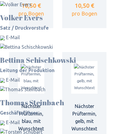
10,50 €
10,50 €
pro Bogen
pro Bogen
Volker Evers
Satz / Druckvorstufe
E-Mail
Bettina Schischkowski
Leitung der Produktion
E-Mail
Thomas Steinbach
Nächster
Nächster
Geschäftsführer
Prüftermin,
Prüftermin,
blau, mit
gelb, mit
E-Mail
Wunschtext
Wunschtext