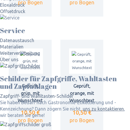
pro Bogen
pro Bogen
Eloxaldruck
Offsetdruck
Service
Datenaustausch
Materialien
Weiterverarbeitung
Über uns
Schilder für Zapfgriffe, Wahltasten
und Zapfanlagen
Geprüft,
Geprüft,
grün, mit
orange, mit
Zapfgriff- und Wahltasten-Schilder
Wunschtext
Wunschtext
Sie haben Bedarf nach Gastronomie-Etikettierung und -
Kennzeichnung? Dann zögern Sie nicht,
uns zu kontaktieren
,
10,50 €
10,50 €
wir beraten Sie gerne!
pro Bogen
pro Bogen