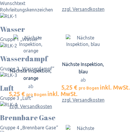
Wunschtext
zzgl. Versandkosten
Rohrleitungskennzeichen
Wasser
Gruppe 1 „Wasser“
Wasserdampf
Nächste Inspektion,
Gruppe 2 „Wasserdampf“
Nächste Inspektion,
blau
orange
ab
Luft
ab
5,25 €
inkl. MwSt.
pro Bogen
5,25 €
inkl. MwSt.
pro Bogen
Gruppe 3 „Luft“
zzgl. Versandkosten
zzgl. Versandkosten
Brennbare Gase
Gruppe 4 „Brennbare Gase“