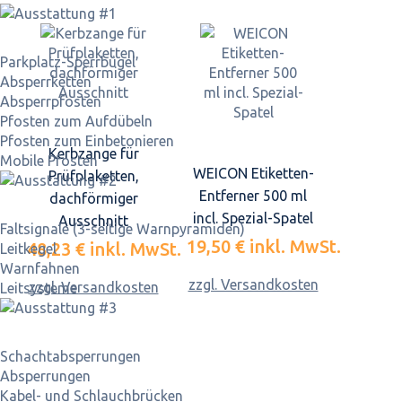
Parkplatz-Sperrbügel
Absperrketten
Absperrpfosten
Pfosten zum Aufdübeln
Pfosten zum Einbetonieren
Kerbzange für
Mobile Pfosten
WEICON Etiketten-
Prüfplaketten,
Entferner 500 ml
dachförmiger
incl. Spezial-Spatel
Ausschnitt
Faltsignale (3-seitige Warnpyramiden)
19,50 €
inkl. MwSt.
48,23 €
inkl. MwSt.
Leitkegel
Warnfahnen
zzgl. Versandkosten
zzgl. Versandkosten
Leitsysteme
Schacht­absperrungen
Absperrungen
Kabel- und Schlauchbrücken