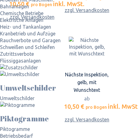
10,50 €
inkl. MwSt.
pro Bogen
Bahnanlagen
zzgl. Versandkosten
Chemische Betriebe
zzgl. Versandkosten
Elektrische Anlagen
Heiz- und Tankanlagen
Kranbetrieb und Aufzüge
Rauchverbote und Garagen
Schweißen und Schleifen
Zutrittsverbote
Flüssiggasanlagen
Nächste Inspektion,
gelb, mit
Umweltschilder
Wunschtext
Umweltschilder
ab
10,50 €
inkl. MwSt
pro Bogen
Piktogramme
zzgl. Versandkosten
Piktogramme
Betriebsbedarf