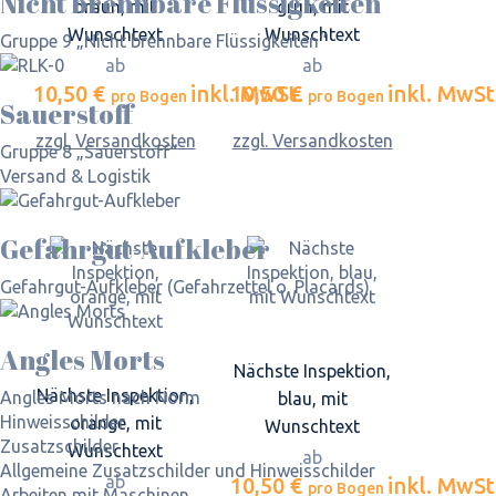
Nicht brennbare Flüssigkeiten
braun, mit
grün, mit
Wunschtext
Wunschtext
Gruppe 9 „Nicht brennbare Flüssigkeiten“
ab
ab
10,50 €
inkl. MwSt.
10,50 €
inkl. MwSt
pro Bogen
pro Bogen
Sauerstoff
zzgl. Versandkosten
zzgl. Versandkosten
Gruppe 8 „Sauerstoff“
Versand & Logistik
Gefahrgut-Aufkleber
Gefahrgut-Aufkleber (Gefahrzettel o. Placards)
Angles Morts
Nächste Inspektion,
Nächste Inspektion,
Angles Morts nach Norm
blau, mit
Hinweisschilder
orange, mit
Wunschtext
Zusatzschilder
Wunschtext
ab
Allgemeine Zusatzschilder und Hinweisschilder
ab
10,50 €
inkl. MwSt
pro Bogen
Arbeiten mit Maschinen