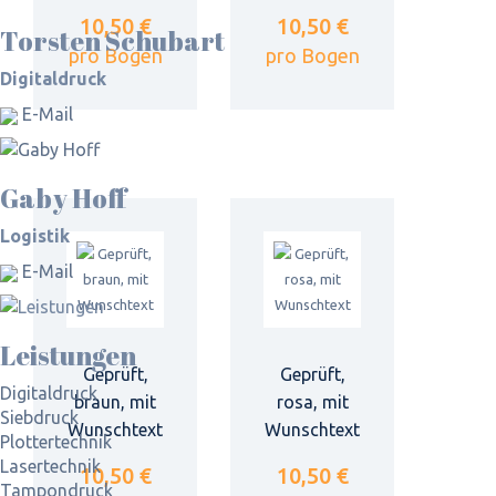
10,50 €
10,50 €
Torsten Schubart
pro Bogen
pro Bogen
Digitaldruck
E-Mail
Gaby Hoff
Logistik
E-Mail
Leistungen
Geprüft,
Geprüft,
Digitaldruck
braun, mit
rosa, mit
Siebdruck
Wunschtext
Wunschtext
Plottertechnik
Lasertechnik
10,50 €
10,50 €
Tampondruck