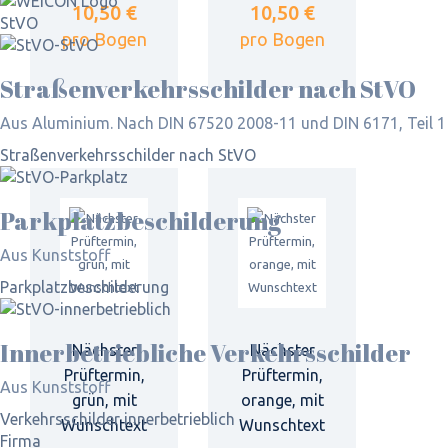
10,50 €
10,50 €
StVO
pro Bogen
pro Bogen
Straßen­verkehrs­schilder nach StVO
Aus Aluminium. Nach DIN 67520 2008-11 und DIN 6171, Teil 1
Straßen­verkehrs­schilder nach StVO
Parkplatz­beschilderung
Aus Kunststoff
Parkplatz­beschilderung
Inner­betriebliche Verkehrs­schilder
Nächster
Nächster
Prüftermin,
Prüftermin,
Aus Kunststoff
grün, mit
orange, mit
Verkehrsschilder innerbetrieblich
Wunschtext
Wunschtext
Firma