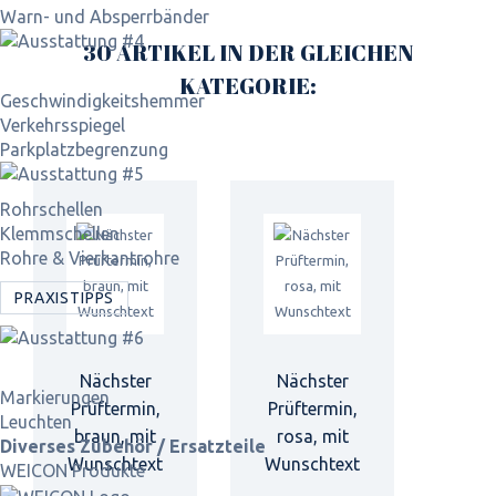
Warn- und Absperrbänder
30 ARTIKEL IN DER GLEICHEN
KATEGORIE:
Geschwindigkeits­hemmer
Verkehrsspiegel
Parkplatz­begrenzung
Rohrschellen
Klemmschellen
Rohre & Vierkantrohre
PRAXISTIPPS
Nächster
Nächster
Markierungen
Prüftermin,
Prüftermin,
Leuchten
braun, mit
rosa, mit
Diverses Zubehör / Ersatzteile
Wunschtext
Wunschtext
WEICON Produkte