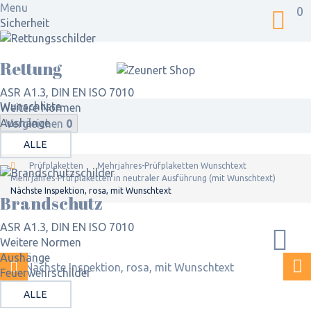
Menu
0
Sicherheit
Rettung
ASR A1.3, DIN EN ISO 7010
Wunschliste
Weitere Normen
Aushänge
Vergleichen
0
ALLE
Prüfplaketten
Mehrjahres-Prüfplaketten Wunschtext
Mehrjahres-Prüfplaketten in neutraler Ausführung (mit Wunschtext)
Nächste Inspektion, rosa, mit Wunschtext
Brandschutz
ASR A1.3, DIN EN ISO 7010
Weitere Normen
Aushänge
Feuerwehrschilder
ALLE