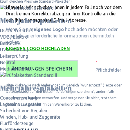
(zum gleichen Preis wie Standard-Plaketten)
Hinweis:
Wir schicken Ihnen in jedem Fall noch vor dem
Druck einen Korrekturabzug zu Ihrer Kontrolle an die
Mehrjahres­plaketten
von Ihnen angegebene E-Mail-Adresse.
Wenn Sie ein
eigenes Logo
hochladen möchten oder
DGUV Vorschrift 3
zusätzliche erforderliche Informationen übermitteln
VDE / Elektro
wollen:
BetrSichV.
EIGENES LOGO HOCHLADEN
UVV-Prüfung
Leiterprüfung
Neutral
*
ÄNDERUNGEN SPEICHERN
Medizintechnik
Pflichtfelder
Bitte klicken Sie nach Änderungen im Bereich "Wunschtext" (Texte oder
Mehrjahres­plaketten
Dateiuploads) auf den Button "Änderungen speichern", andernfalls
Containerprüfung
werden Ihre Eingaben verworfen. Und vergessen Sie nicht, trotzdem
Lagereinr. u. -geräte
danach zusätzlich auf "In den Warenkorb" zu klicken.
Sicherheit von Regalen
Winden, Hub- und Zuggeräte
Flurförderzeuge
Fahrzeuge