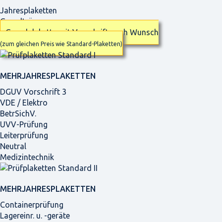
Jahresplaketten
Grundträger
Grundplakette mit Vorschrift nach Wunsch
(zum gleichen Preis wie Standard-Plaketten)
MEHRJAHRES­PLAKETTEN
DGUV Vorschrift 3
VDE / Elektro
BetrSichV.
UVV-Prüfung
Leiterprüfung
Neutral
Medizintechnik
MEHRJAHRES­PLAKETTEN
Containerprüfung
Lagereinr. u. -geräte