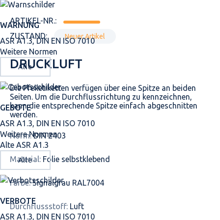
ARTIKEL-NR.:
WARNUNG
ZUSTAND:
Neuer Artikel
ASR A1.3, DIN EN ISO 7010
Weitere Normen
DRUCKLUFT
Alle
Die Pfeiletiketten verfügen über eine Spitze an beiden
Seiten. Um die Durchflussrichtung zu kennzeichnen,
kann die entsprechende Spitze einfach abgeschnitten
GEBOTE
werden.
ASR A1.3, DIN EN ISO 7010
Weitere Normen
Norm:
DIN 2403
Alte ASR A1.3
Material:
Folie selbstklebend
Alle
Farbe:
Signalgrau RAL7004
VERBOTE
Durchflussstoff:
Luft
ASR A1.3, DIN EN ISO 7010