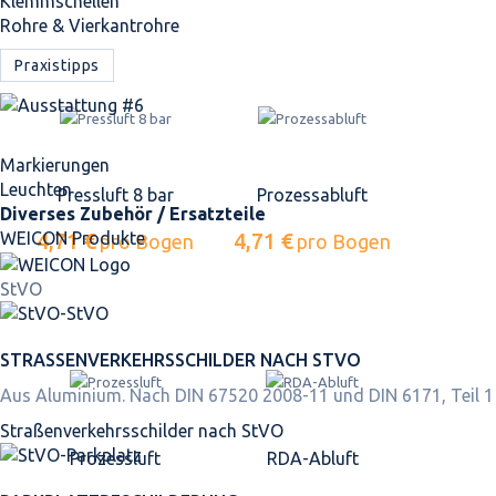
Klemmschellen
Rohre & Vierkantrohre
Praxistipps
Markierungen
Leuchten
Pressluft 8 bar
Prozessabluft
Diverses Zubehör / Ersatzteile
4,71 €
4,71 €
WEICON Produkte
pro Bogen
pro Bogen
StVO
STRASSEN­VERKEHRS­SCHILDER NACH STVO
Aus Aluminium. Nach DIN 67520 2008-11 und DIN 6171, Teil 1
Straßen­verkehrs­schilder nach StVO
Prozessluft
RDA-Abluft