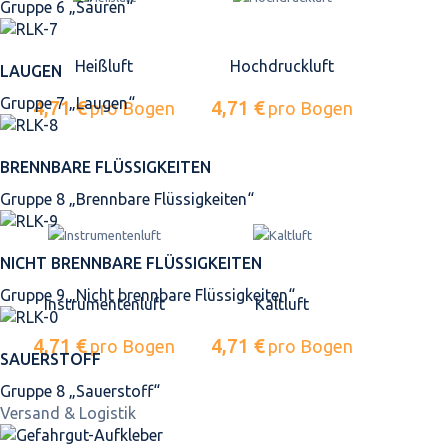
Gruppe 6 „Säuren“
Heißluft
Hochdruckluft
LAUGEN
Gruppe 7 „Laugen“
4,71 €
4,71 €
pro Bogen
pro Bogen
BRENNBARE FLÜSSIGKEITEN
Gruppe 8 „Brennbare Flüssigkeiten“
NICHT BRENNBARE FLÜSSIGKEITEN
Gruppe 9 „Nicht brennbare Flüssigkeiten“
Instrumentenluft
Kaltluft
4,71 €
4,71 €
pro Bogen
pro Bogen
SAUERSTOFF
Gruppe 8 „Sauerstoff“
Versand & Logistik