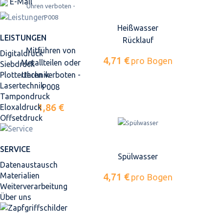
E-Mail
Heißwasser
LEISTUNGEN
Rücklauf
Mitführen von
Digitaldruck
4,71 €
pro Bogen
Metallteilen oder
Siebdruck
Plottertechnik
Uhren verboten -
Lasertechnik
P008
Tampondruck
1,86 €
Eloxaldruck
Offsetdruck
SERVICE
Spülwasser
Datenaustausch
Materialien
4,71 €
pro Bogen
Weiterverarbeitung
Über uns