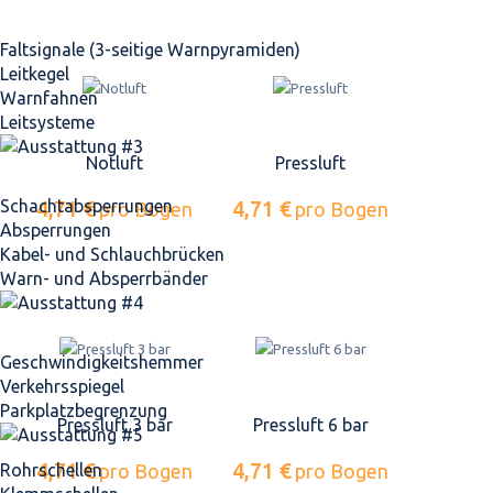
Faltsignale (3-seitige Warnpyramiden)
Leitkegel
Warnfahnen
Leitsysteme
Notluft
Pressluft
Schacht­absperrungen
4,71 €
4,71 €
pro Bogen
pro Bogen
Absperrungen
Kabel- und Schlauchbrücken
Warn- und Absperrbänder
Geschwindigkeits­hemmer
Verkehrsspiegel
Parkplatz­begrenzung
Pressluft 3 bar
Pressluft 6 bar
4,71 €
4,71 €
Rohrschellen
pro Bogen
pro Bogen