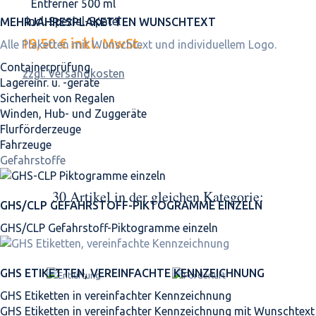
Entferner 500 ml
incl. Spezial-Spatel
MEHRJAHRES­PLAKETTEN WUNSCHTEXT
19,50 €
inkl. MwSt.
Alle Plaketten mit Wunschtext und individuellem Logo.
Containerprüfung
zzgl. Versandkosten
Lagereinr. u. -geräte
Sicherheit von Regalen
Winden, Hub- und Zuggeräte
Flurförderzeuge
Fahrzeuge
Gefahrstoffe
30 Artikel in der gleichen Kategorie:
GHS/CLP GEFAHRSTOFF-PIKTOGRAMME EINZELN
GHS/CLP Gefahrstoff-Piktogramme einzeln
GHS ETIKETTEN, VEREINFACHTE KENNZEICHNUNG
GHS Etiketten in vereinfachter Kennzeichnung
GHS Etiketten in vereinfachter Kennzeichnung mit Wunschtext