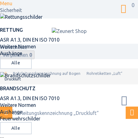
Menu
0
Sicherheit
RETTUNG
ASR A1.3, DIN EN ISO 7010
Weitere Normen
Wunschliste
Aushänge
Vergleichen
0
Alle
Rohrleitungskennzeichnung auf Bogen
Rohretiketten „Luft“
Druckluft
BRANDSCHUTZ
ASR A1.3, DIN EN ISO 7010
Weitere Normen
Aushänge
Feuerwehrschilder
Alle