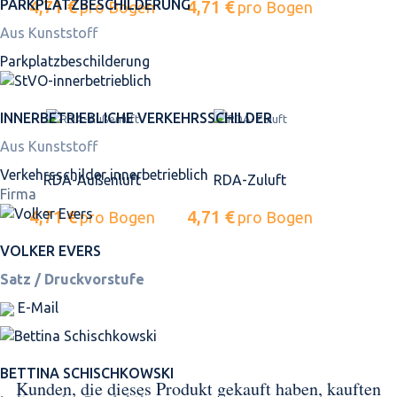
4,71 €
4,71 €
PARKPLATZ­BESCHILDERUNG
pro Bogen
pro Bogen
Aus Kunststoff
Parkplatz­beschilderung
INNER­BETRIEBLICHE VERKEHRS­SCHILDER
Aus Kunststoff
Verkehrsschilder innerbetrieblich
RDA-Außenluft
RDA-Zuluft
Firma
4,71 €
4,71 €
pro Bogen
pro Bogen
VOLKER EVERS
Satz / Druckvorstufe
E-Mail
BETTINA SCHISCHKOWSKI
Kunden, die dieses Produkt gekauft haben, kauften