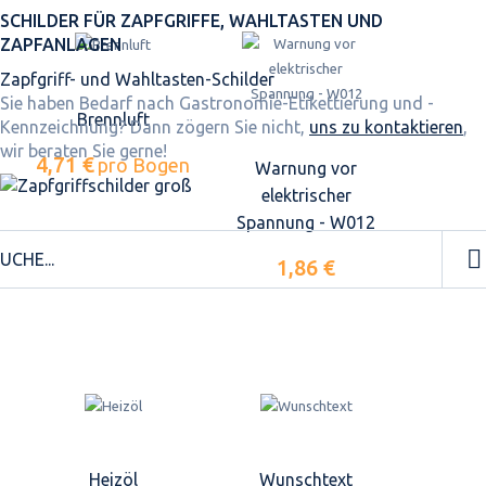
SCHILDER FÜR ZAPFGRIFFE, WAHLTASTEN UND
ZAPFANLAGEN
Zapfgriff- und Wahltasten-Schilder
Sie haben Bedarf nach Gastronomie-Etikettierung und -
Brennluft
Kennzeichnung? Dann zögern Sie nicht,
uns zu kontaktieren
,
wir beraten Sie gerne!
4,71 €
pro Bogen
Warnung vor
elektrischer
Spannung - W012
1,86 €
Heizöl
Wunschtext