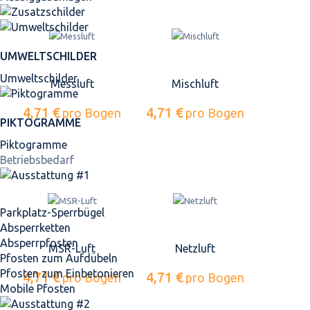
UMWELTSCHILDER
Umweltschilder
Messluft
Mischluft
4,71 €
4,71 €
pro Bogen
pro Bogen
PIKTOGRAMME
Piktogramme
Betriebsbedarf
Parkplatz-Sperrbügel
Absperrketten
Absperrpfosten
MSR-Luft
Netzluft
Pfosten zum Aufdübeln
Pfosten zum Einbetonieren
4,71 €
4,71 €
pro Bogen
pro Bogen
Mobile Pfosten