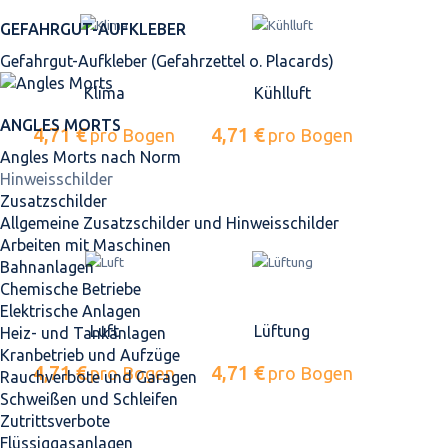
GEFAHRGUT-AUFKLEBER
Gefahrgut-Aufkleber (Gefahrzettel o. Placards)
Klima
Kühlluft
ANGLES MORTS
4,71 €
4,71 €
pro Bogen
pro Bogen
Angles Morts nach Norm
Hinweisschilder
Zusatzschilder
Allgemeine Zusatzschilder und Hinweisschilder
Arbeiten mit Maschinen
Bahnanlagen
Chemische Betriebe
Elektrische Anlagen
Luft
Lüftung
Heiz- und Tankanlagen
Kranbetrieb und Aufzüge
4,71 €
4,71 €
pro Bogen
pro Bogen
Rauchverbote und Garagen
Schweißen und Schleifen
Zutrittsverbote
Flüssiggasanlagen