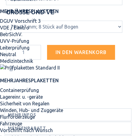
GRÖSSE UND VE
MEHRJAHRES­PLAKETTEN
DGUV Vorschrift 3
VDE / Elektro
BetrSichV.
UVV-Prüfung
Leiterprüfung
IN DEN WARENKORB
Neutral
Medizintechnik
MEHRJAHRES­PLAKETTEN
Containerprüfung
Lagereinr. u. -geräte
Sicherheit von Regalen
Winden, Hub- und Zuggeräte
MEHR INFOS
Flurförderzeuge
Fahrzeuge
MENGENRABATT
Vorschrift nach Wunsch