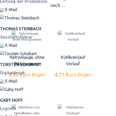
Leitung der Produktion
auch ...
E-Mail
THOMAS STEINBACH
Geschäftsführer
E-Mail
Natronlauge, ohne
Kühlkreislauf
Piktogramme
Vorlauf
TORSTEN SCHUBART
Digitaldruck
5,55 €
4,71 €
pro Bogen
pro Bogen
E-Mail
GABY HOFF
Logistik