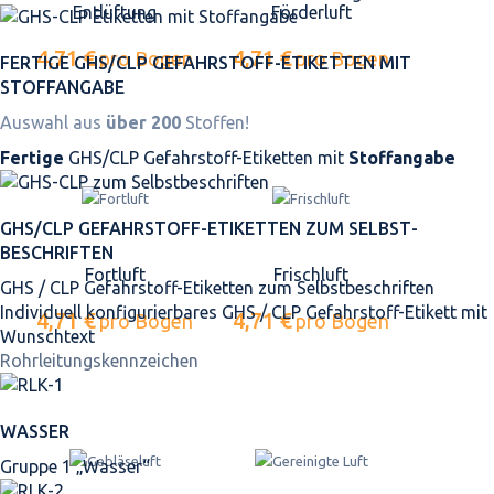
Entlüftung
Förderluft
4,71 €
4,71 €
pro Bogen
pro Bogen
FERTIGE GHS/CLP GEFAHRSTOFF-ETIKETTEN MIT
STOFFANGABE
Auswahl aus
über 200
Stoffen!
Fertige
GHS/CLP Gefahrstoff-Etiketten mit
Stoffangabe
GHS/CLP GEFAHRSTOFF-ETIKETTEN ZUM SELBST­
BESCHRIFTEN
Fortluft
Frischluft
GHS / CLP Gefahrstoff-Etiketten zum Selbstbeschriften
Individuell konfigurierbares GHS / CLP Gefahrstoff-Etikett mit
4,71 €
4,71 €
pro Bogen
pro Bogen
Wunschtext
Rohrleitungskennzeichen
WASSER
Gruppe 1 „Wasser“