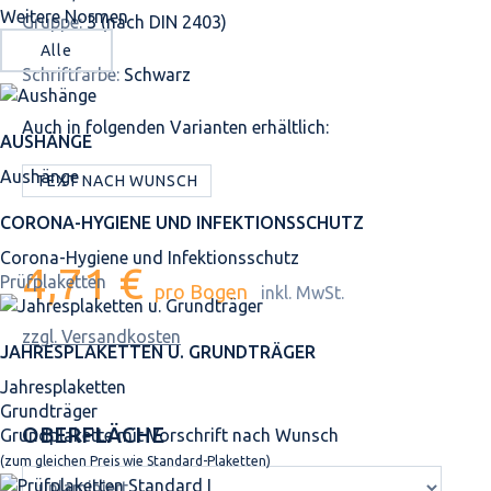
Weitere Normen
Gruppe:
3 (nach DIN 2403)
Alle
Schriftfarbe:
Schwarz
Auch in folgenden Varianten erhältlich:
AUSHÄNGE
Aushänge
TEXT NACH WUNSCH
CORONA-HYGIENE UND INFEKTIONSSCHUTZ
Corona-Hygiene und Infektionsschutz
4,71 €
Prüfplaketten
pro Bogen
inkl. MwSt.
zzgl. Versandkosten
JAHRES­PLAKETTEN U. GRUNDTRÄGER
Jahresplaketten
Grundträger
OBERFLÄCHE
Grundplakette mit Vorschrift nach Wunsch
(zum gleichen Preis wie Standard-Plaketten)