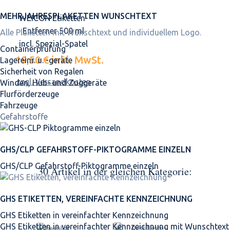
MEHRJAHRES­PLAKETTEN WUNSCHTEXT
WEICON Etiketten-
Entferner 500 ml
Alle Plaketten mit Wunschtext und individuellem Logo.
incl. Spezial-Spatel
Containerprüfung
19,50 €
inkl. MwSt.
Lagereinr. u. -geräte
Sicherheit von Regalen
zzgl. Versandkosten
Winden, Hub- und Zuggeräte
Flurförderzeuge
Fahrzeuge
Gefahrstoffe
GHS/CLP GEFAHRSTOFF-PIKTOGRAMME EINZELN
GHS/CLP Gefahrstoff-Piktogramme einzeln
30 Artikel in der gleichen Kategorie:
GHS ETIKETTEN, VEREINFACHTE KENNZEICHNUNG
GHS Etiketten in vereinfachter Kennzeichnung
GHS Etiketten in vereinfachter Kennzeichnung mit Wunschtext