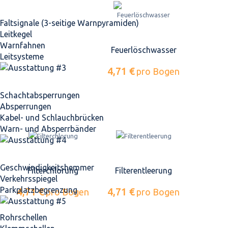
Faltsignale (3-seitige Warnpyramiden)
Leitkegel
Warnfahnen
Feuerlöschwasser
Leitsysteme
4,71 €
pro Bogen
Schacht­absperrungen
Absperrungen
Kabel- und Schlauchbrücken
Warn- und Absperrbänder
Geschwindigkeits­hemmer
Filterchlorung
Filterentleerung
Verkehrsspiegel
Parkplatz­begrenzung
4,71 €
4,71 €
pro Bogen
pro Bogen
Rohrschellen