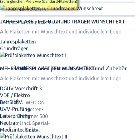
(zum gleichen Preis wie Standard-Plaketten)
MENGENRABATT
JAHRES­PLAKETTEN U. GRUNDTRÄGER WUNSCHTEXT
TECHNISCHE DATEN
Alle Plaketten mit Wunschtext und individuellem Logo.
Jahresplaketten
Grundträger
Ähnliche oder passende Artikel und Zubehör
MEHRJAHRES­PLAKETTEN WUNSCHTEXT
Alle Plaketten mit Wunschtext und individuellem Logo.
DGUV Vorschrift 3
VDE / Elektro
BetrSichV.
UVV-Prüfung
Leiterprüfung
Neutral
Medizintechnik