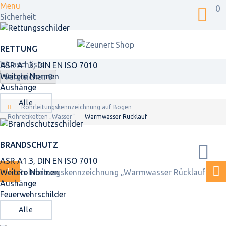
Menu
0
Sicherheit
RETTUNG
Wunschliste
ASR A1.3, DIN EN ISO 7010
Weitere Normen
Vergleichen
0
Aushänge
Alle
Rohrleitungskennzeichnung auf Bogen
Rohretiketten „Wasser“
Warmwasser Rücklauf
BRANDSCHUTZ
ASR A1.3, DIN EN ISO 7010
Weitere Normen
Aushänge
Feuerwehrschilder
Alle