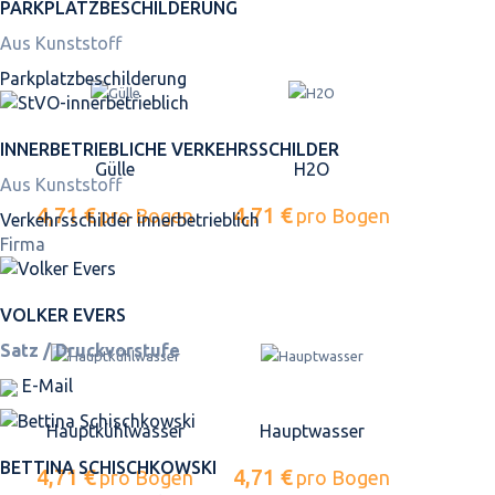
PARKPLATZ­BESCHILDERUNG
Aus Kunststoff
Parkplatz­beschilderung
INNER­BETRIEBLICHE VERKEHRS­SCHILDER
Gülle
H2O
Aus Kunststoff
4,71 €
4,71 €
pro Bogen
pro Bogen
Verkehrsschilder innerbetrieblich
Firma
VOLKER EVERS
Satz / Druckvorstufe
E-Mail
Hauptkühlwasser
Hauptwasser
BETTINA SCHISCHKOWSKI
4,71 €
4,71 €
pro Bogen
pro Bogen