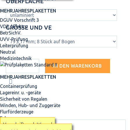
OBERFLÄCHE
MEHRJAHRES­PLAKETTEN
DGUV Vorschrift 3
VDE / Elektro
GRÖSSE UND VE
BetrSichV.
UVV-Prüfung
Leiterprüfung
Neutral
Medizintechnik
IN DEN WARENKORB
MEHRJAHRES­PLAKETTEN
Containerprüfung
Lagereinr. u. -geräte
Sicherheit von Regalen
Winden, Hub- und Zuggeräte
Flurförderzeuge
Fahrzeuge
Vorschrift nach Wunsch
MEHR INFOS