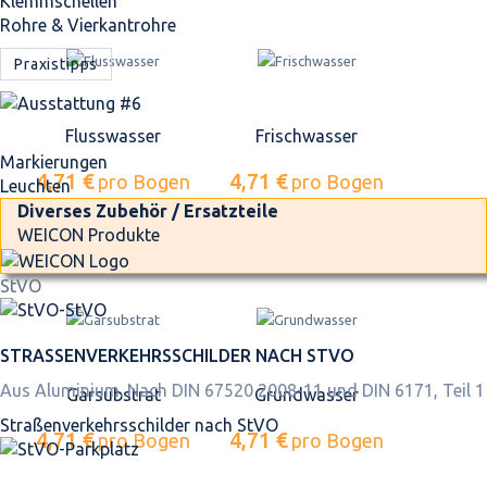
Klemmschellen
Rohre & Vierkantrohre
Praxistipps
Flusswasser
Frischwasser
Markierungen
4,71 €
4,71 €
pro Bogen
pro Bogen
Leuchten
Diverses Zubehör / Ersatzteile
WEICON Produkte
StVO
STRASSEN­VERKEHRS­SCHILDER NACH STVO
Aus Aluminium. Nach DIN 67520 2008-11 und DIN 6171, Teil 1
Gärsubstrat
Grundwasser
Straßen­verkehrs­schilder nach StVO
4,71 €
4,71 €
pro Bogen
pro Bogen