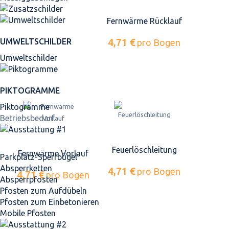
Fernwärme Rücklauf
4,71 €
UMWELTSCHILDER
pro Bogen
Umweltschilder
PIKTOGRAMME
Piktogramme
Betriebsbedarf
Feuerlöschleitung
Fernwärme Vorlauf
Parkplatz-Sperrbügel
Absperrketten
4,71 €
pro Bogen
4,71 €
pro Bogen
Absperrpfosten
Pfosten zum Aufdübeln
Pfosten zum Einbetonieren
Mobile Pfosten