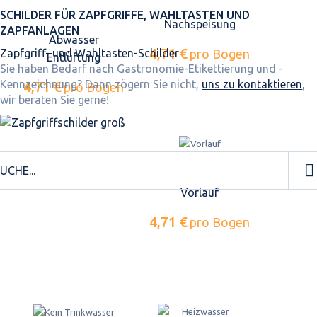
SCHILDER FÜR ZAPFGRIFFE, WAHLTASTEN UND
Nachspeisung
ZAPFANLAGEN
Abwasser
4,71 €
Zapfgriff- und Wahltasten-Schilder
pro Bogen
Entlüftung
Sie haben Bedarf nach Gastronomie-Etikettierung und -
Kennzeichnung? Dann zögern Sie nicht,
uns zu kontaktieren
,
4,71 €
pro Bogen
wir beraten Sie gerne!
Vorlauf
4,71 €
pro Bogen