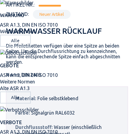
ARTIKEL-NR.:
ZUSTAND:
Neuer Artikel
WARNUNG
ASR A1.3, DIN EN ISO 7010
WARMWASSER RÜCKLAUF
Weitere Normen
Alle
Die Pfeiletiketten verfügen über eine Spitze an beiden
Seiten. Um die Durchflussrichtung zu kennzeichnen,
kann die entsprechende Spitze einfach abgeschnitten
werden.
GEBOTE
Norm:
DIN 2403
ASR A1.3, DIN EN ISO 7010
Weitere Normen
Alte ASR A1.3
Alle
Material:
Folie selbstklebend
Farbe:
Signalgrün RAL6032
VERBOTE
Durchflussstoff:
Wasser (einschließlich
ASR A1.3, DIN EN ISO 7010
Wasserdampfkondensat)