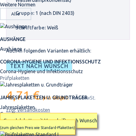
Weitere Normen
Gruppe:
1 (nach DIN 2403)
Alle
Schriftfarbe:
Weiß
AUSHÄNGE
Aushänge
Auch in folgenden Varianten erhältlich:
CORONA-HYGIENE UND INFEKTIONSSCHUTZ
TEXT NACH WUNSCH
Corona-Hygiene und Infektionsschutz
Prüfplaketten
4,71 €
pro Bogen
JAHRES­PLAKETTEN U. GRUNDTRÄGER
inkl. MwSt.
Jahresplaketten
zzgl. Versandkosten
Grundträger
Grundplakette mit Vorschrift nach Wunsch
(zum gleichen Preis wie Standard-Plaketten)