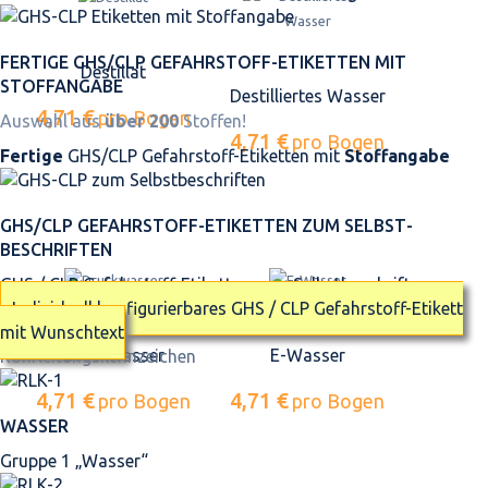
FERTIGE GHS/CLP GEFAHRSTOFF-ETIKETTEN MIT
Destillat
STOFFANGABE
Destilliertes Wasser
4,71 €
pro Bogen
Auswahl aus
über 200
Stoffen!
4,71 €
pro Bogen
Fertige
GHS/CLP Gefahrstoff-Etiketten mit
Stoffangabe
GHS/CLP GEFAHRSTOFF-ETIKETTEN ZUM SELBST­
BESCHRIFTEN
GHS / CLP Gefahrstoff-Etiketten zum Selbstbeschriften
Individuell konfigurierbares GHS / CLP Gefahrstoff-Etikett
mit Wunschtext
Druckwasser
E-Wasser
Rohrleitungskennzeichen
4,71 €
4,71 €
pro Bogen
pro Bogen
WASSER
Gruppe 1 „Wasser“