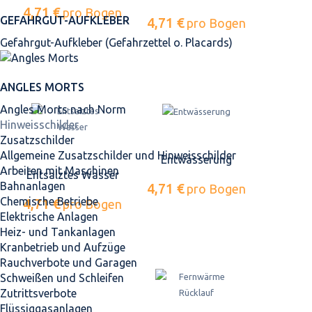
4,71 €
pro Bogen
GEFAHRGUT-AUFKLEBER
4,71 €
pro Bogen
Gefahrgut-Aufkleber (Gefahrzettel o. Placards)
ANGLES MORTS
Angles Morts nach Norm
Hinweisschilder
Zusatzschilder
Allgemeine Zusatzschilder und Hinweisschilder
Entwässerung
Arbeiten mit Maschinen
Entsalztes Wasser
Bahnanlagen
4,71 €
pro Bogen
Chemische Betriebe
4,71 €
pro Bogen
Elektrische Anlagen
Heiz- und Tankanlagen
Kranbetrieb und Aufzüge
Rauchverbote und Garagen
Schweißen und Schleifen
Zutrittsverbote
Flüssiggasanlagen