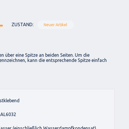
ZUSTAND:
Neuer Artikel
gen über eine Spitze an beiden Seiten. Um die
ennzeichnen, kann die entsprechende Spitze einfach
bstklebend
RAL6032
sser (einschließlich Wasserdampfkondensat)