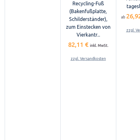
Recycling-Fuß
tages
(Bakenfußplatte,
26,9
ab
Schilderständer),
zum Einstecken von
zzgl. V
Vierkantr...
82,11 €
inkl. MwSt.
zzgl. Versandkosten