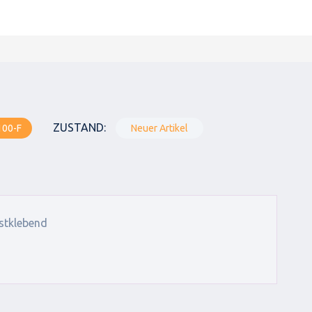
ZUSTAND:
100-F
Neuer Artikel
bstklebend