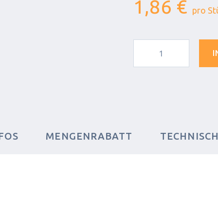
1,86 €
pro St
I
FOS
MENGENRABATT
TECHNISC