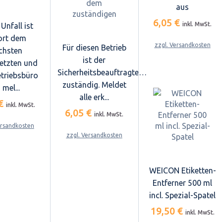
aus
6,05 €
inkl. MwSt.
Unfall ist
ort dem
zzgl. Versandkosten
Für diesen Betrieb
chsten
ist der
etzten und
Sicherheitsbeauftragte…
triebsbüro
zuständig. Meldet
 mel...
alle erk...
 €
inkl. MwSt.
6,05 €
inkl. MwSt.
ersandkosten
zzgl. Versandkosten
WEICON Etiketten-
Entferner 500 ml
incl. Spezial-Spatel
19,50 €
inkl. MwSt.