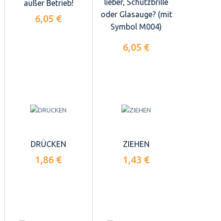
lieber, Schutzbrille
außer Betrieb!
oder Glasauge? (mit
6,05 €
Symbol M004)
6,05 €
DRÜCKEN
ZIEHEN
1,86 €
1,43 €