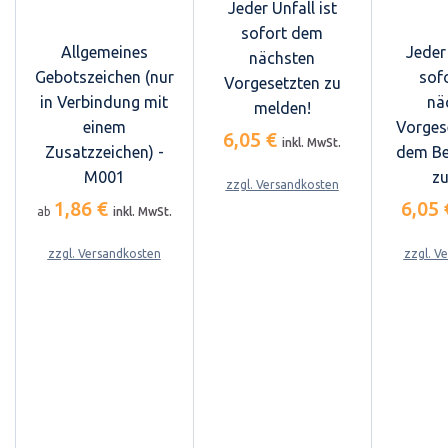
Jeder Unfall ist
sofort dem
Allgemeines
Jeder 
nächsten
Gebotszeichen (nur
sof
Vorgesetzten zu
in Verbindung mit
nä
melden!
einem
Vorges
6,05 €
inkl. MwSt.
Zusatzzeichen) -
dem Be
M001
zu
zzgl. Versandkosten
1,86 €
6,05
ab
inkl. MwSt.
zzgl. Versandkosten
zzgl. V