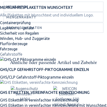
MEHR INFOS
MEHRJAHRES­PLAKETTEN WUNSCHTEXT
Alle Plaketten mit Wunschtext und individuellem Logo.
MENGENRABATT
Containerprüfung
TECHNISCHE DATEN
Lagereinr. u. -geräte
Sicherheit von Regalen
Winden, Hub- und Zuggeräte
Flurförderzeuge
Fahrzeuge
Gefahrstoffe
Ähnliche oder passende Artikel und Zubehör
GHS/CLP GEFAHRSTOFF-PIKTOGRAMME EINZELN
GHS/CLP Gefahrstoff-Piktogramme einzeln
GHS ETIKETTEN, VEREINFACHTE KENNZEICHNUNG
GHS Etiketten in vereinfachter Kennzeichnung
GHS Etiketten in vereinfachter Kennzeichnung mit Wunschtext