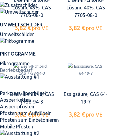
Eisen-III-chlorid-
Eisen-III-chlorid-
Lösung 45%, CAS
Lösung 40%, CAS
7705-08-0
7705-08-0
UMWELTSCHILDER
3,82 €
3,82 €
pro VE
pro VE
Umweltschilder
PIKTOGRAMME
Piktogramme
Betriebsbedarf
Parkplatz-Sperrbügel
Eisen-II-chlorid, CAS
Essigsäure, CAS 64-
Absperrketten
7758-94-3
19-7
Absperrpfosten
Pfosten zum Aufdübeln
3,82 €
3,82 €
pro VE
pro VE
Pfosten zum Einbetonieren
Mobile Pfosten