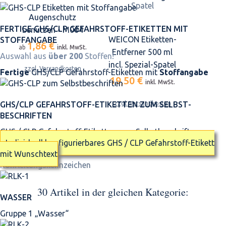
Augenschutz
FERTIGE GHS/CLP GEFAHRSTOFF-ETIKETTEN MIT
benutzen - M004
WEICON Etiketten-
STOFFANGABE
1,86 €
ab
inkl. MwSt.
Entferner 500 ml
Auswahl aus
über 200
Stoffen!
incl. Spezial-Spatel
zzgl. Versandkosten
Fertige
GHS/CLP Gefahrstoff-Etiketten mit
Stoffangabe
19,50 €
inkl. MwSt.
GHS/CLP GEFAHRSTOFF-ETIKETTEN ZUM SELBST­
zzgl. Versandkosten
BESCHRIFTEN
GHS / CLP Gefahrstoff-Etiketten zum Selbstbeschriften
Individuell konfigurierbares GHS / CLP Gefahrstoff-Etikett
mit Wunschtext
Rohrleitungskennzeichen
30 Artikel in der gleichen Kategorie:
WASSER
Gruppe 1 „Wasser“