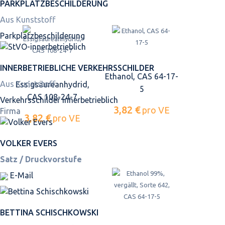
PARKPLATZ­BESCHILDERUNG
Aus Kunststoff
Parkplatz­beschilderung
INNER­BETRIEBLICHE VERKEHRS­SCHILDER
Ethanol, CAS 64-17-
Aus Kunststoff
Essigsäureanhydrid,
5
CAS 108-24-7
Verkehrsschilder innerbetrieblich
3,82 €
pro VE
Firma
3,82 €
pro VE
VOLKER EVERS
Satz / Druckvorstufe
E-Mail
BETTINA SCHISCHKOWSKI