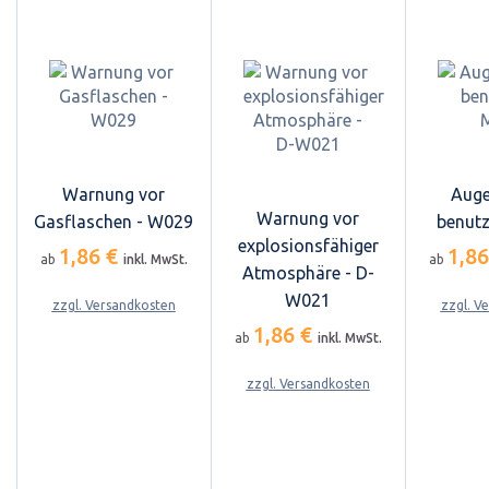
Warnung vor
Auge
Warnung vor
Gasflaschen - W029
benutz
explosionsfähiger
1,86 €
1,8
ab
inkl. MwSt.
ab
Atmosphäre - D-
W021
zzgl. Versandkosten
zzgl. V
1,86 €
ab
inkl. MwSt.
zzgl. Versandkosten