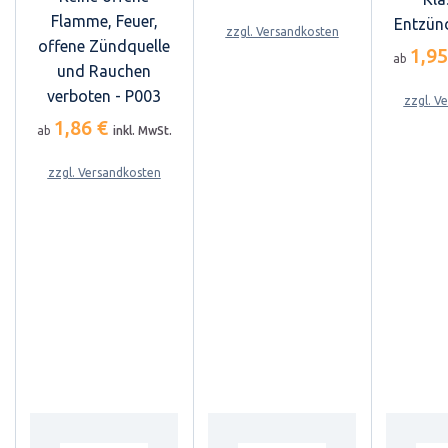
Flamme, Feuer,
Entzün
zzgl. Versandkosten
offene Zündquelle
1,9
ab
und Rauchen
verboten - P003
zzgl. V
1,86 €
ab
inkl. MwSt.
zzgl. Versandkosten