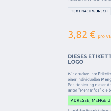
TEXT NACH WUNSCH
3,82 €
pro V
DIESES ETIKET
LOGO
Wir drucken Ihre Etiket
einer individuellen
Meng
Positionierung dieser A
unter "Mehr Infos" die
b
ADRESSE, MENGE U
Bitte klicken Sie nach Änderu