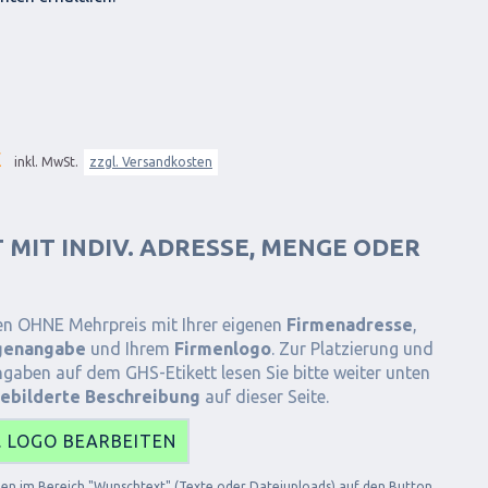
E
inkl. MwSt.
zzgl. Versandkosten
T MIT INDIV. ADRESSE, MENGE ODER
ten OHNE Mehrpreis mit Ihrer eigenen
Firmenadresse
,
enangabe
und Ihrem
Firmenlogo
. Zur Platzierung und
ngaben auf dem GHS-Etikett lesen Sie bitte weiter unten
ebilderte Beschreibung
auf dieser Seite.
. LOGO BEARBEITEN
ngen im Bereich "Wunschtext" (Texte oder Dateiuploads) auf den Button