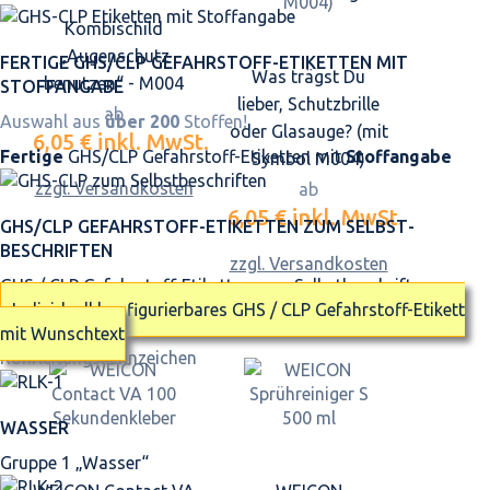
Kombischild
„Augenschutz
FERTIGE GHS/CLP GEFAHRSTOFF-ETIKETTEN MIT
Was trägst Du
benutzen“ - M004
STOFFANGABE
lieber, Schutzbrille
ab
Auswahl aus
über 200
Stoffen!
oder Glasauge? (mit
6,05 €
inkl. MwSt.
Fertige
GHS/CLP Gefahrstoff-Etiketten mit
Stoffangabe
Symbol M004)
zzgl. Versandkosten
ab
6,05 €
inkl. MwSt.
GHS/CLP GEFAHRSTOFF-ETIKETTEN ZUM SELBST­
BESCHRIFTEN
zzgl. Versandkosten
GHS / CLP Gefahrstoff-Etiketten zum Selbstbeschriften
Individuell konfigurierbares GHS / CLP Gefahrstoff-Etikett
mit Wunschtext
Rohrleitungskennzeichen
WASSER
Gruppe 1 „Wasser“