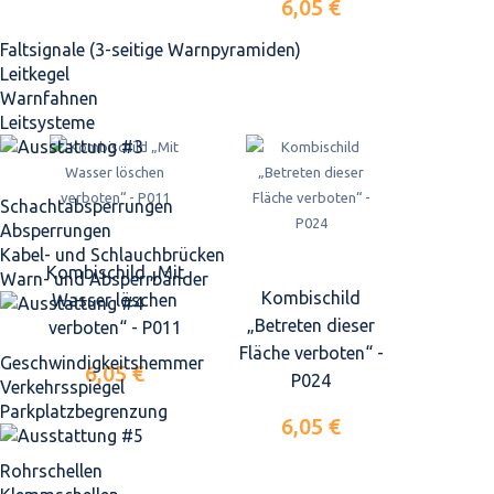
6,05 €
Faltsignale (3-seitige Warnpyramiden)
Leitkegel
Warnfahnen
Leitsysteme
Schacht­absperrungen
Absperrungen
Kabel- und Schlauchbrücken
Kombischild „Mit
Warn- und Absperrbänder
Kombischild
Wasser löschen
„Betreten dieser
verboten“ - P011
Fläche verboten“ -
Geschwindigkeits­hemmer
6,05 €
P024
Verkehrsspiegel
Parkplatz­begrenzung
6,05 €
Rohrschellen