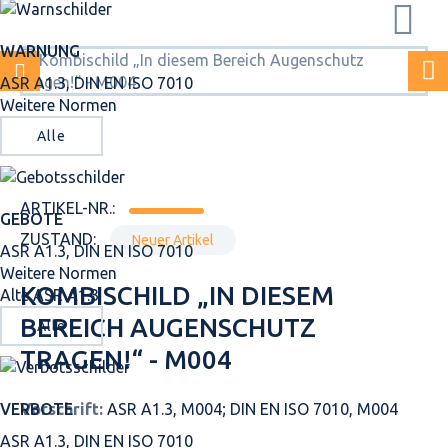
WARNUNG
ASR A1.3, DIN EN ISO 7010
Weitere Normen
Alle
ARTIKEL-NR.:
GEBOTE
ZUSTAND:
Neuer Artikel
ASR A1.3, DIN EN ISO 7010
Weitere Normen
KOMBISCHILD „IN DIESEM
Alte ASR A1.3
BEREICH AUGENSCHUTZ
Alle
TRAGEN!“ - M004
VERBOTE
Vorschrift:
ASR A1.3, M004; DIN EN ISO 7010, M004
ASR A1.3, DIN EN ISO 7010