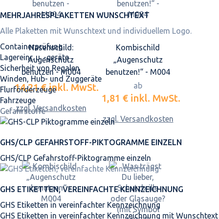
MEHRJAHRES­PLAKETTEN WUNSCHTEXT
Alle Plaketten mit Wunschtext und individuellem Logo.
Containerprüfung
Nasenschild:
Kombischild
Lagereinr. u. -geräte
Augenschutz
„Augenschutz
Sicherheit von Regalen
benutzen - M004
benutzen!“ - M004
Winden, Hub- und Zuggeräte
ab
14,21 €
inkl. MwSt.
Flurförderzeuge
1,81 €
inkl. MwSt.
Fahrzeuge
zzgl. Versandkosten
Gefahrstoffe
zzgl. Versandkosten
GHS/CLP GEFAHRSTOFF-PIKTOGRAMME EINZELN
GHS/CLP Gefahrstoff-Piktogramme einzeln
GHS ETIKETTEN, VEREINFACHTE KENNZEICHNUNG
GHS Etiketten in vereinfachter Kennzeichnung
GHS Etiketten in vereinfachter Kennzeichnung mit Wunschtext