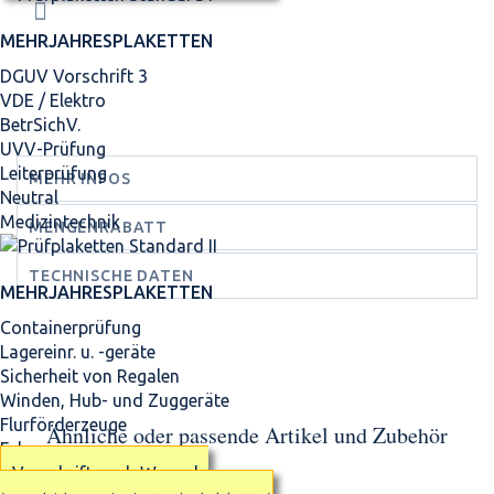
MEHRJAHRES­PLAKETTEN
DGUV Vorschrift 3
VDE / Elektro
BetrSichV.
UVV-Prüfung
Leiterprüfung
MEHR INFOS
Neutral
Medizintechnik
MENGENRABATT
TECHNISCHE DATEN
MEHRJAHRES­PLAKETTEN
Containerprüfung
Lagereinr. u. -geräte
Sicherheit von Regalen
Winden, Hub- und Zuggeräte
Flurförderzeuge
Ähnliche oder passende Artikel und Zubehör
Fahrzeuge
Vorschrift nach Wunsch