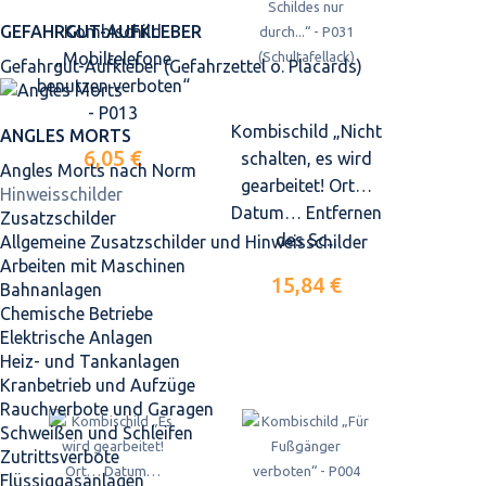
Kombischild
GEFAHRGUT-AUFKLEBER
„Mobiltelefone
Gefahrgut-Aufkleber (Gefahrzettel o. Placards)
benutzen verboten“
- P013
Kombischild „Nicht
ANGLES MORTS
6,05 €
schalten, es wird
Angles Morts nach Norm
gearbeitet! Ort…
Hinweisschilder
Datum… Entfernen
Zusatzschilder
des Sc...
Allgemeine Zusatzschilder und Hinweisschilder
Arbeiten mit Maschinen
15,84 €
Bahnanlagen
Chemische Betriebe
Elektrische Anlagen
Heiz- und Tankanlagen
Kranbetrieb und Aufzüge
Rauchverbote und Garagen
Schweißen und Schleifen
Zutrittsverbote
Flüssiggasanlagen