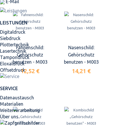
E-Mail
LEISTUNGEN
Digitaldruck
Siebdruck
Plottertechnik
Fahnenschild:
Nasenschild:
Lasertechnik
Gehörschutz
Gehörschutz
Tampondruck
benutzen - M003
benutzen - M003
Eloxaldruck
Offsetdruck
12,52 €
14,21 €
SERVICE
Datenaustausch
Materialien
Weiterverarbeitung
Über uns