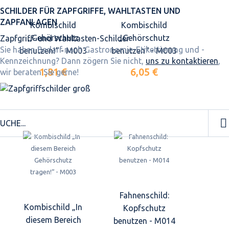
SCHILDER FÜR ZAPFGRIFFE, WAHLTASTEN UND
ZAPFANLAGEN
Kombischild
Kombischild
„Gehörschutz
„Gehörschutz
Zapfgriff- und Wahltasten-Schilder
Sie haben Bedarf nach Gastronomie-Etikettierung und -
benutzen!“ - M003
benutzen“ - M003
Kennzeichnung? Dann zögern Sie nicht,
uns zu kontaktieren
,
1,81 €
6,05 €
wir beraten Sie gerne!
Fahnenschild:
Kombischild „In
Kopfschutz
diesem Bereich
benutzen - M014