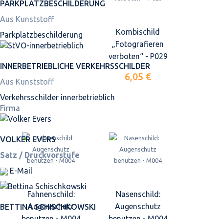
PARKPLATZ­BESCHILDERUNG
Aus Kunststoff
Kombischild
Parkplatz­beschilderung
„Fotografieren
verboten“ - P029
INNER­BETRIEBLICHE VERKEHRS­SCHILDER
6,05 €
Aus Kunststoff
Verkehrsschilder innerbetrieblich
Firma
VOLKER EVERS
Satz / Druckvorstufe
E-Mail
Fahnenschild:
Nasenschild:
Augenschutz
Augenschutz
BETTINA SCHISCHKOWSKI
benutzen - M004
benutzen - M004