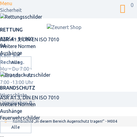
Menu
0
Sicherheit
RETTUNG
02054 - 96 900
ASR A1.3, DIN EN ISO 7010
94
Weitere Normen
Aushänge
Kauf auf
Rechnung.
Alle
Mo – Do 7:00 -
16:00 Uhr • Fr
7:00 -13:00 Uhr
BRANDSCHUTZ
Wunschliste
ASR A1.3, DIN EN ISO 7010
Vergleichen
0
Weitere Normen
Aushänge
Feuerwehrschilder
Kombischild „In diesem Bereich Augenschutz tragen!“ - M004
Alle