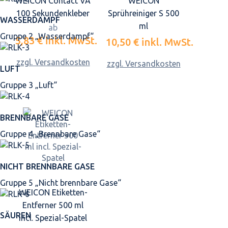
WEICON Contact VA
WEICON
100 Sekundenkleber
Sprühreiniger S 500
WASSERDAMPF
ml
ab
Gruppe 2 „Wasserdampf“
5,83 €
inkl. MwSt.
10,50 €
inkl. MwSt.
zzgl. Versandkosten
zzgl. Versandkosten
LUFT
Gruppe 3 „Luft“
BRENNBARE GASE
Gruppe 4 „Brennbare Gase“
NICHT BRENNBARE GASE
Gruppe 5 „Nicht brennbare Gase“
WEICON Etiketten-
Entferner 500 ml
SÄUREN
incl. Spezial-Spatel