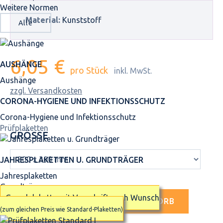
Weitere Normen
Material:
Kunststoff
Alle
6,05 €
AUSHÄNGE
pro Stück
inkl. MwSt.
Aushänge
zzgl. Versandkosten
CORONA-HYGIENE UND INFEKTIONSSCHUTZ
Corona-Hygiene und Infektionsschutz
Prüfplaketten
GRÖSSE
JAHRES­PLAKETTEN U. GRUNDTRÄGER
Jahresplaketten
Grundträger
Grundplakette mit Vorschrift nach Wunsch
IN DEN WARENKORB
(zum gleichen Preis wie Standard-Plaketten)