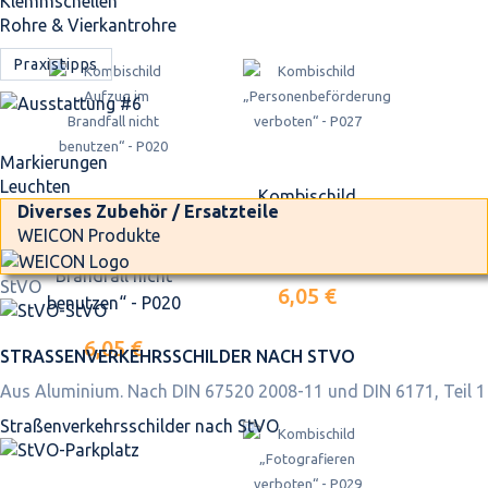
Klemmschellen
Rohre & Vierkantrohre
Praxistipps
Markierungen
Leuchten
Kombischild
Diverses Zubehör / Ersatzteile
Kombischild
„Personenbeförderung
WEICON Produkte
„Aufzug im
verboten“ - P027
Brandfall nicht
StVO
6,05 €
benutzen“ - P020
6,05 €
STRASSEN­VERKEHRS­SCHILDER NACH STVO
Aus Aluminium. Nach DIN 67520 2008-11 und DIN 6171, Teil 1
Straßen­verkehrs­schilder nach StVO