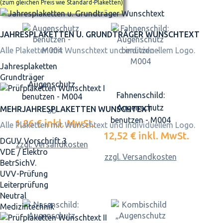
(zum gleichen Preis wie Standard-Plaketten)
JAHRES­PLAKETTEN U. GRUNDTRÄGER WUNSCHTEXT
Alle Plaketten mit Wunschtext und individuellem Logo.
Jahresplaketten
Grundträger
Augenschutz
Fahnenschild:
benutzen - M004
Augenschutz
MEHRJAHRES­PLAKETTEN WUNSCHTEXT
ab
benutzen - M004
1,86 €
inkl. MwSt.
Alle Plaketten mit Wunschtext und individuellem Logo.
12,52 €
inkl. MwSt.
DGUV Vorschrift 3
zzgl. Versandkosten
VDE / Elektro
zzgl. Versandkosten
BetrSichV.
UVV-Prüfung
Leiterprüfung
Neutral
Medizintechnik