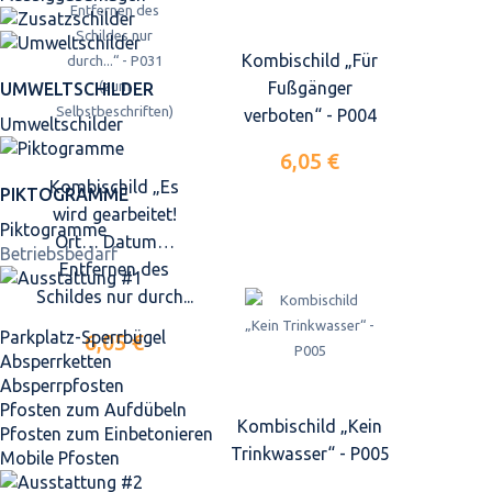
Kombischild „Für
Fußgänger
UMWELTSCHILDER
verboten“ - P004
Umweltschilder
6,05 €
Kombischild „Es
PIKTOGRAMME
wird gearbeitet!
Piktogramme
Ort… Datum…
Betriebsbedarf
Entfernen des
Schildes nur durch...
Parkplatz-Sperrbügel
6,05 €
Absperrketten
Absperrpfosten
Pfosten zum Aufdübeln
Kombischild „Kein
Pfosten zum Einbetonieren
Trinkwasser“ - P005
Mobile Pfosten