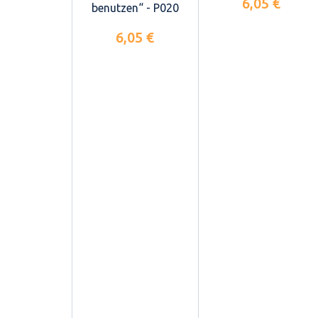
6,05 €
benutzen“ - P020
6,05 €