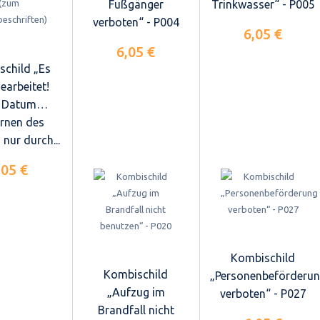
Fußgänger
Trinkwasser“ - P005
verboten“ - P004
6,05 €
6,05 €
schild „Es
earbeitet!
 Datum…
ernen des
 nur durch...
,05 €
Kombischild
Kombischild
„Personenbeförderu
„Aufzug im
verboten“ - P027
Brandfall nicht