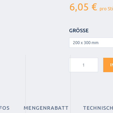
6,05 €
pro St
GRÖSSE
I
FOS
MENGENRABATT
TECHNISC