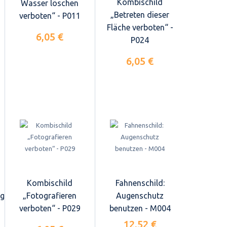
Kombischild
Wasser löschen
„Betreten dieser
verboten“ - P011
Fläche verboten“ -
6,05 €
P024
6,05 €
Kombischild
Fahnenschild:
ng
„Fotografieren
Augenschutz
verboten“ - P029
benutzen - M004
12,52 €