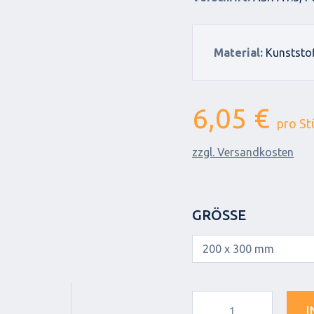
Material:
Kunststo
6,05 €
pro St
zzgl. Versandkosten
GRÖSSE
I