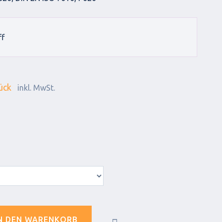
ff
ück
inkl. MwSt.
N DEN WARENKORB