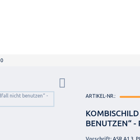
20
ARTIKEL-NR.:
KOMBISCHILD
BENUTZEN“ - 
Vorschrift:
ASR A1.3, P