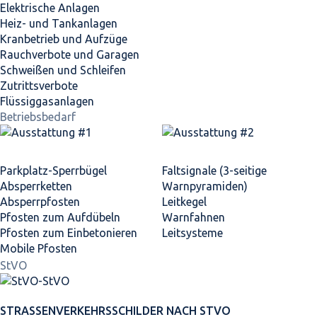
Elektrische Anlagen
Heiz- und Tankanlagen
Kranbetrieb und Aufzüge
Rauchverbote und Garagen
Schweißen und Schleifen
Zutrittsverbote
Flüssiggasanlagen
Betriebsbedarf
Parkplatz-Sperrbügel
Faltsignale (3-seitige
Absperrketten
Warnpyramiden)
Absperrpfosten
Leitkegel
Pfosten zum Aufdübeln
Warnfahnen
Pfosten zum Einbetonieren
Leitsysteme
Mobile Pfosten
StVO
STRASSEN­VERKEHRS­SCHILDER NACH STVO