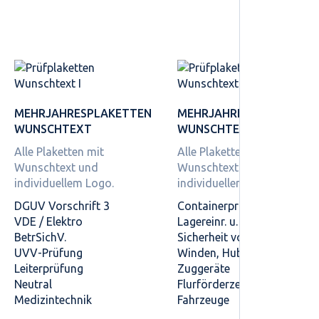
MEHRJAHRES­PLAKETTEN
MEHRJAHRES­PLAKETTEN
WUNSCHTEXT
WUNSCHTEXT
Alle Plaketten mit
Alle Plaketten mit
Wunschtext und
Wunschtext und
individuellem Logo.
individuellem Logo.
DGUV Vorschrift 3
Containerprüfung
VDE / Elektro
Lagereinr. u. -geräte
BetrSichV.
Sicherheit von Regalen
UVV-Prüfung
Winden, Hub- und
Leiterprüfung
Zuggeräte
Neutral
Flurförderzeuge
Medizintechnik
Fahrzeuge