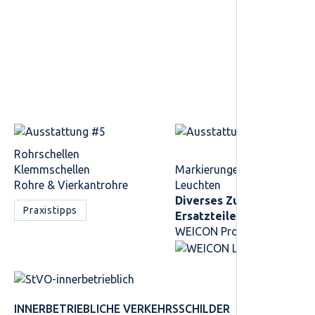
Rohrschellen
Klemmschellen
Markierungen
Rohre & Vierkantrohre
Leuchten
Diverses Zubehör /
Praxistipps
Ersatzteile
WEICON Produkte
INNER­BETRIEBLICHE VERKEHRS­SCHILDER