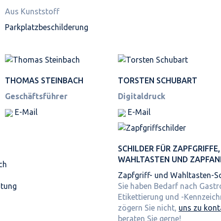
Aus Kunststoff
Parkplatz­beschilderung
THOMAS STEINBACH
TORSTEN SCHUBART
Geschäftsführer
Digitaldruck
E-Mail
E-Mail
SCHILDER FÜR ZAPFGRIFFE,
WAHLTASTEN UND ZAPFAN
ch
Zapfgriff- und Wahltasten-Sc
itung
Sie haben Bedarf nach Gast
Etikettierung und -Kennzeic
zögern Sie nicht,
uns zu kont
beraten Sie gerne!