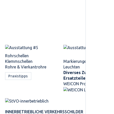
Rohrschellen
Klemmschellen
Markierungen
Rohre & Vierkantrohre
Leuchten
Diverses Zubehör /
Praxistipps
Ersatzteile
WEICON Produkte
INNER­BETRIEBLICHE VERKEHRS­SCHILDER