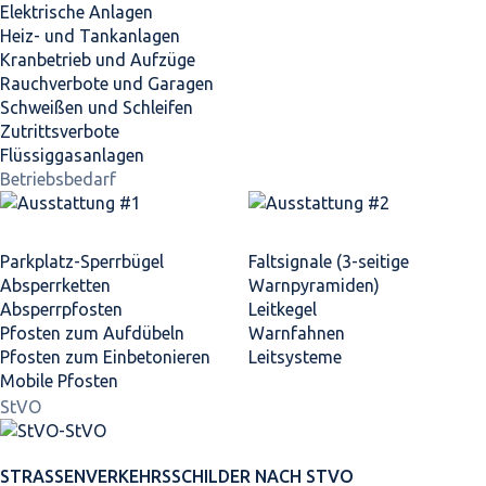
Elektrische Anlagen
Heiz- und Tankanlagen
Kranbetrieb und Aufzüge
Rauchverbote und Garagen
Schweißen und Schleifen
Zutrittsverbote
Flüssiggasanlagen
Betriebsbedarf
Parkplatz-Sperrbügel
Faltsignale (3-seitige
Absperrketten
Warnpyramiden)
Absperrpfosten
Leitkegel
Pfosten zum Aufdübeln
Warnfahnen
Pfosten zum Einbetonieren
Leitsysteme
Mobile Pfosten
StVO
STRASSEN­VERKEHRS­SCHILDER NACH STVO