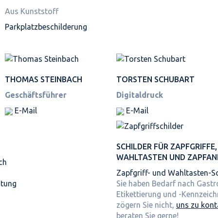
Aus Kunststoff
Parkplatz­beschilderung
THOMAS STEINBACH
TORSTEN SCHUBART
Geschäftsführer
Digitaldruck
E-Mail
E-Mail
SCHILDER FÜR ZAPFGRIFFE,
WAHLTASTEN UND ZAPFAN
ch
Zapfgriff- und Wahltasten-Sc
itung
Sie haben Bedarf nach Gast
Etikettierung und -Kennzeic
zögern Sie nicht,
uns zu kont
beraten Sie gerne!