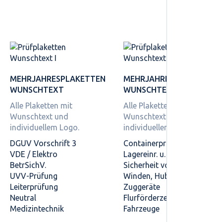
MEHRJAHRES­PLAKETTEN
MEHRJAHRES­PLAKETTEN
WUNSCHTEXT
WUNSCHTEXT
Alle Plaketten mit
Alle Plaketten mit
Wunschtext und
Wunschtext und
individuellem Logo.
individuellem Logo.
DGUV Vorschrift 3
Containerprüfung
VDE / Elektro
Lagereinr. u. -geräte
BetrSichV.
Sicherheit von Regalen
UVV-Prüfung
Winden, Hub- und
Leiterprüfung
Zuggeräte
Neutral
Flurförderzeuge
Medizintechnik
Fahrzeuge