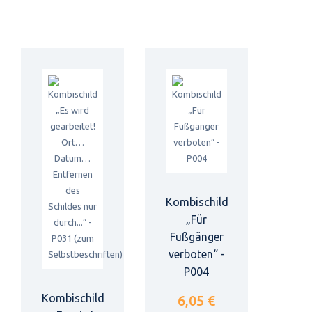
Kombischild
„Für
Fußgänger
verboten“ -
P004
Kombischild
6,05 €