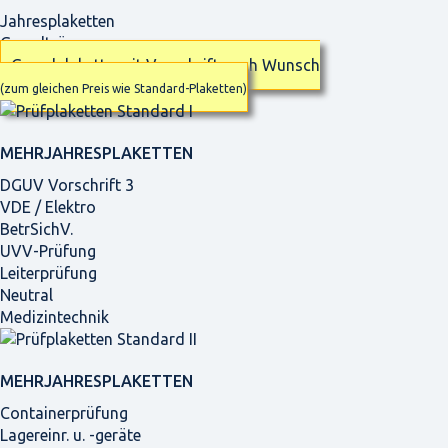
Jahresplaketten
Grundträger
Grundplakette mit Vorschrift nach Wunsch
(zum gleichen Preis wie Standard-Plaketten)
MEHRJAHRES­PLAKETTEN
DGUV Vorschrift 3
VDE / Elektro
BetrSichV.
UVV-Prüfung
Leiterprüfung
Neutral
Medizintechnik
MEHRJAHRES­PLAKETTEN
Containerprüfung
Lagereinr. u. -geräte