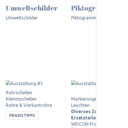
Umweltschilder
Piktogramme
Umweltschilder
Piktogramme
Rohrschellen
Klemmschellen
Markierungen
Rohre & Vierkantrohre
Leuchten
Diverses Zubehör /
PRAXISTIPPS
Ersatzteile
WEICON Produkte