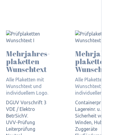
Mehrjahres­
Mehrjahres­
plaketten
plaketten
Wunschtext
Wunschtext
Alle Plaketten mit
Alle Plaketten mit
Wunschtext und
Wunschtext und
individuellem Logo.
individuellem Logo.
DGUV Vorschrift 3
Containerprüfung
VDE / Elektro
Lagereinr. u. -geräte
BetrSichV.
Sicherheit von Regalen
UVV-Prüfung
Winden, Hub- und
Leiterprüfung
Zuggeräte