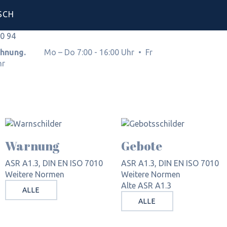
SCH
00 94
Rechnung.
Mo – Do 7:00 - 16:00 Uhr • Fr
hr
Warnung
Gebote
ASR A1.3, DIN EN ISO 7010
ASR A1.3, DIN EN ISO 7010
Weitere Normen
Weitere Normen
Alte ASR A1.3
ALLE
ALLE